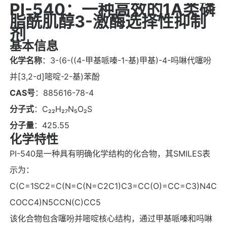
PI-540：一种高效的1A类磷
脂酰肌醇3-激酶选择性抑制
剂
基本信息
化学名称
：3-(6-((4-甲基哌嗪-1-基)甲基)-4-吗啉代噻吩
并[3,2-d]嘧啶-2-基)苯酚
CAS号
：885616-78-4
分子式
：C₂₂H₂₇N₅O₂S
分子量
：425.55
化学特性
PI-540是一种具有明确化学结构的化合物，其SMILES表
示为：
C(C=1SC2=C(N=C(N=C2C1)C3=CC(O)=CC=C3)N4C
COCC4)N5CCN(C)CC5
该化合物包含噻吩并嘧啶核心结构，通过甲基哌嗪和吗啉