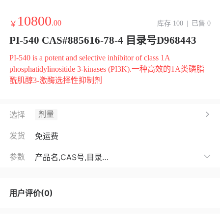
10800
.00
￥
库存 100
|
已售 0
PI-540 CAS#885616-78-4 目录号D968443
PI-540 is a potent and selective inhibitor of class 1A
phosphatidylinositide 3-kinases (PI3K).一种高效的1A类磷脂
酰肌醇3-激酶选择性抑制剂
剂量
选择
发货
免运费
参数
产品名,CAS号,目录号,化学式,分子量,靶点,储存条件,用途

用户评价(0)