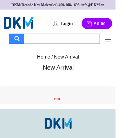
DKM(Decode Key Molecules) 
400-168-1698
  info@DKM.cn
Login
￥0.00
T
o
g
Home / New Arrival
g
l
New Arrival
e
n
a
v
i
---end---
g
a
t
i
o
n