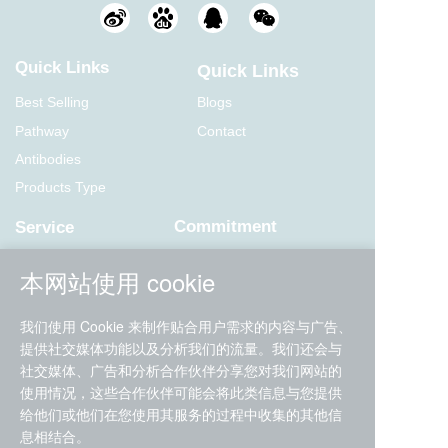
Quick Links
Quick Links
Best Selling
Blogs
Pathway
Contact
Antibodies
Products Type
Commitment
Service
Terms of Service
Fast and free delivery
本网站使用 cookie
Privacy Policy
30 day refund guarantee
Refund Policy
Worry free guarantee
我们使用 Cookie 来制作贴合用户需求的内容与广告、
提供社交媒体功能以及分析我们的流量。我们还会与
Contact Us
社交媒体、广告和分析合作伙伴分享您对我们网站的
使用情况，这些合作伙伴可能会将此类信息与您提供
PuDong District, Shanghai City
给他们或他们在您使用其服务的过程中收集的其他信
息相结合。
400-168-1698