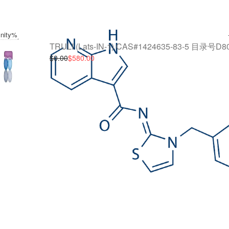
finity%
TRULI (Lats-IN-1) CAS#1424635-83-5 目录号D8
$0.00
$580.00