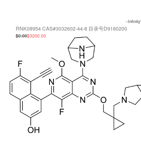
Default
All
--Infinit
RNK08954 CAS#3032602-44-8 目录号D9180200
Newness
$0 - $50
$0.00
$3200.00
Price: Low to High
$50 - $10
Price: High to Low
$100 - $1
$150 - $2
$200+