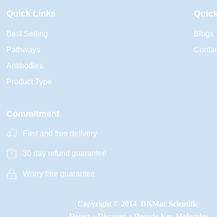
Quick Links
Quick
Best Selling
Blogs
Pathways
Contac
Antibodies
Product Type
Commitment
Fast and free delivery
30 day refund guarantee
Worry free guarantee
Copyright © 2014  DKMac Scientific
 Detect・Discover・Decode Key Molecules