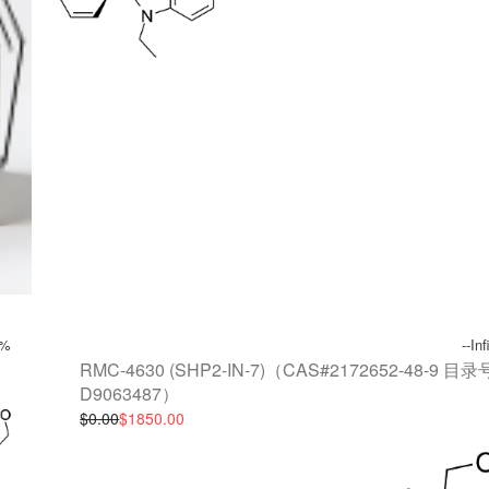
y%
--In
）
RMC-4630 (SHP2-IN-7)（CAS#2172652-48-9 目录
D9063487）
$0.00
$1850.00