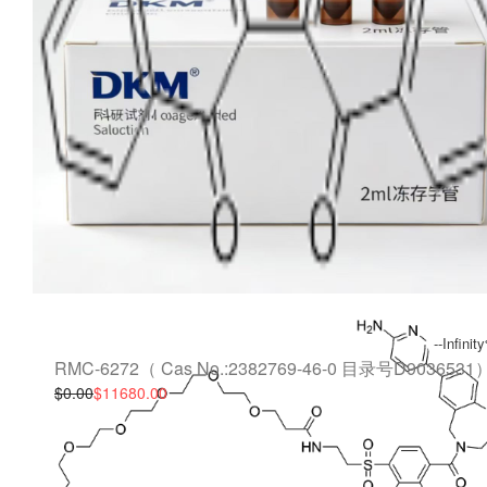
--Infinit
RMC-6272（ Cas No.:2382769-46-0 目录号D9036531
$0.00
$11680.00