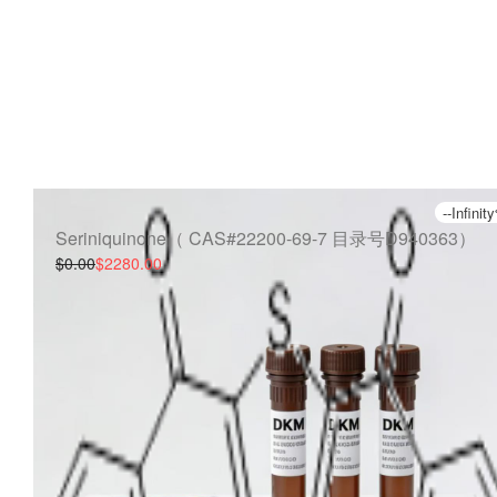
--Infinit
Seriniquinone（ CAS#22200-69-7 目录号D940363）
$0.00
$2280.00