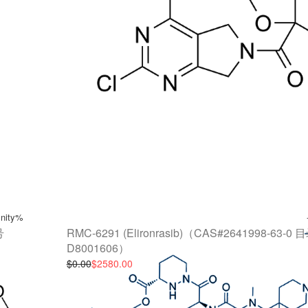
finity%
号
RMC-6291 (Elironrasib)（CAS#2641998-63-0
D8001606）
$0.00
$2580.00