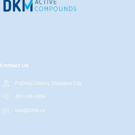
Contact Us
PuDong District, Shanghai City
400-168-1698
info@DKM.cn