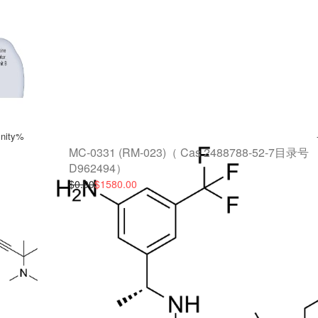
finity%
MC-0331 (RM-023)（ Cas 2488788-52-7目录号
D962494）
$0.00
$1580.00