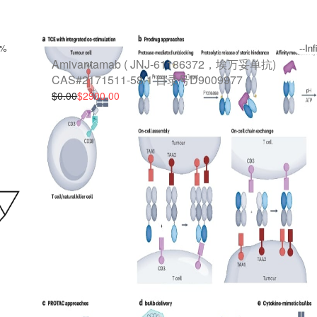
y%
--In
Amivantamab ( JNJ-61186372，埃万妥单抗)
CAS#2171511-58-1 目录号D9009977
0
$0.00
$2900.00
50
00