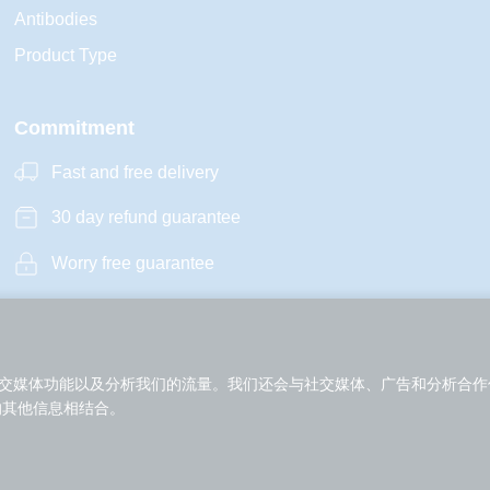
Antibodies
Product Type
Commitment
Fast and free delivery
30 day refund guarantee
Worry free guarantee
Copyright © 2014  DKMac Scientific
 Detect・Discover・Decode Key Molecules
提供社交媒体功能以及分析我们的流量。我们还会与社交媒体、广告和分析
的其他信息相结合。
Friendship links:
YRmart研而玛特
SinoRD
YRmart-Your Research Mart
Sino
Detect・Discover・Decode Key Molecules
Powerby
Feedback
Follow
Data