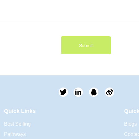
Submit
Quick Links
Quick
Best Selling
Blogs
Pathways
Contac