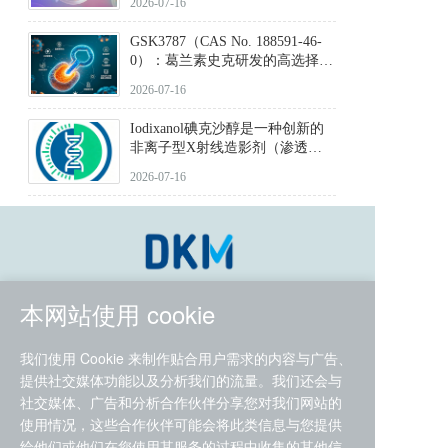
2026-07-16
GSK3787（CAS No. 188591-46-
0）：葛兰素史克研发的高选择
性、不可逆共价PPARδ特异性拮
2026-07-16
抗剂，被广泛视为研究PPARδ核
受体生理功能、信号通路验证及
Iodixanol碘克沙醇是一种创新的
靶点药理机制的金标准化学探
非离子型X射线造影剂（渗透压
针。
290 mOsm/kg），也是目前唯一
2026-07-16
在血管内给药时与血浆等渗的临
床可用造影剂。Iodixanol其CAS
号为92339-11-2
本网站使用 cookie
我们使用 Cookie 来制作贴合用户需求的内容与广告、
Quick Links
Quick Links
提供社交媒体功能以及分析我们的流量。我们还会与
社交媒体、广告和分析合作伙伴分享您对我们网站的
Best Selling
Blogs
使用情况，这些合作伙伴可能会将此类信息与您提供
Pathway
Contact
给他们或他们在您使用其服务的过程中收集的其他信