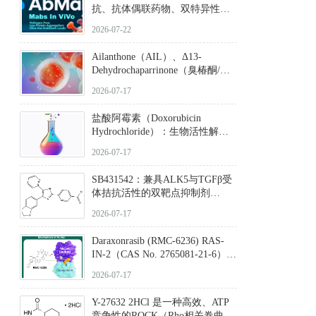
力，大幅增强成像信噪比，从而
抗、抗体偶联药物、双特异性抗
实现活体动物模型中极低给药剂
体与CAR-T细胞治疗的技术特征
量下的高灵敏度、非侵入式生物
2026-07-22
及应用瓶颈
发光动态追踪。
Ailanthone（AIL）、Δ13-
Dehydrochaparrinone（臭椿酮/臭
椿苦酮），CAS No. 981-15-7，
2026-07-17
DKM货号 D806885
盐酸阿霉素（Doxorubicin
Hydrochloride）：生物活性解
析、实验操作指南与溶液配制规
2026-07-17
范
SB431542：兼具ALK5与TGFβ受
体拮抗活性的双靶点抑制剂
（CAS号：301836-41-9；货号：
2026-07-17
D801067）
Daraxonrasib (RMC-6236) RAS-
IN-2（CAS No. 2765081-21-6）：
体外与体内药理学评价方法，靶
2026-07-17
向KRAS/NRAS/HRAS的广谱RAS
抑制剂
Y-27632 2HCl 是一种高效、ATP
竞争性的ROCK（Rho相关卷曲螺