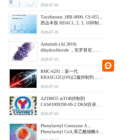
2026-07-16
Tucidinostat ,HBI-8000, CS-055，
西达本胺 HDAC1, 2, 3, 10抑制剂
(CAS#1616493-44-7 目录号
2026-07-16
D808567) - DKM活性分子
Anlotinib (AL3818)
dihydrochloride ，安罗替尼，
ALTN、 Anlotinib、 Anlotinib
2026-07-16
Hydrochloride实验方法步骤SOP
RMC-6291：新一代
KRASG12C(ON)口服抑制剂，
RMC-6291
2026-07-16
(Elironrasib)CAS#2641998-63-0
AZD8055 mTOR抑制剂
CAS#1009298-09-2 DKM目录号
D801555：一种强效双靶向mTOR
2026-07-16
激酶抑制剂的深度剖析
Phenylacetyl Coenzyme A，
Phenylacetyl CoA;苯乙酰辅酶A
CAS#7532-39-0 目录号D944626