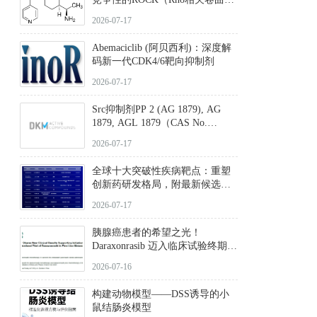
旋蛋白激酶）选择性抑制剂，可
2026-07-17
同等抑制ROCK1与ROCK2；其通
过精准嵌入激酶的ATP结合位点
Abemaciclib (阿贝西利)：深度解
发挥抑制作用，对ROCK1和
码新一代CDK4/6靶向抑制剂
ROCK2的解离常数（Ki）分别为
140 nM和300 nM；在众多丝氨酸/
2026-07-17
苏氨酸激酶（如PKC、MLCK）
中，其靶向ROCK的选择性超过
Src抑制剂PP 2 (AG 1879), AG
200倍，凸显出优异的分子特异
1879, AGL 1879（CAS No.
性。
172889-27-9）｜货号 D807008｜
2026-07-17
应用指南
全球十大突破性疾病靶点：重塑
创新药研发格局，附最新候选分
子清单
2026-07-17
胰腺癌患者的希望之光！
Daraxonrasib 迈入临床试验终期阶
段
2026-07-16
构建动物模型——DSS诱导的小
鼠结肠炎模型