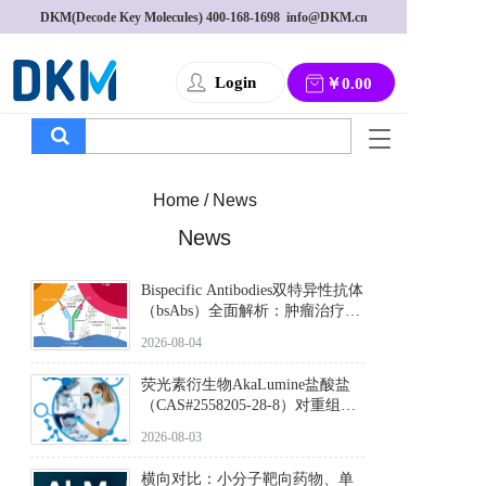
DKM(Decode Key Molecules) 
400-168-1698
  info@DKM.cn
Login
￥0.00
T
o
g
Home / News
g
l
News
e
n
a
Bispecific Antibodies双特异性抗体
v
（bsAbs）全面解析：肿瘤治疗的
突破性进展及获批药物全景
i
2026-08-04
g
a
荧光素衍生物AkaLumine盐酸盐
t
（CAS#2558205-28-8）对重组萤
i
火虫荧光素酶（Fluc）的米氏常
2026-08-03
o
数（Km）为2.06 μM；其近红外
n
发光特性赋予优异的组织穿透能
横向对比：小分子靶向药物、单