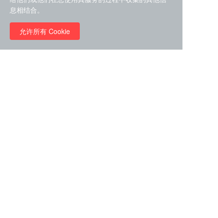
Antibodies
息相结合。
Products Type
允许所有 Cookie
Commitment
Service
Terms of Service
Fast and free delivery
Privacy Policy
30 day refund guarantee
Refund Policy
Worry free guarantee
Contact Us
PuDong District, Shanghai City
400-168-1698
info@DKM.cn
Copyright © 2014  DKMac Scientifc
 Detect・Discover・Decode Key Molecules