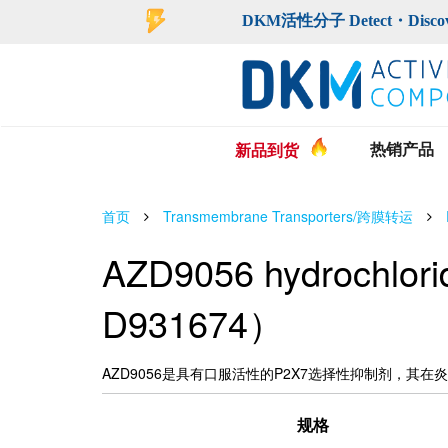
登录
注册
DKM活性分子 Detect・Discover・De
热销产品
新品到货
首页
Transmembrane Transporters/跨膜转运
AZD9056 hydrochl
D931674）
AZD9056是具有口服活性的P2X7选择性抑制剂，其
规格