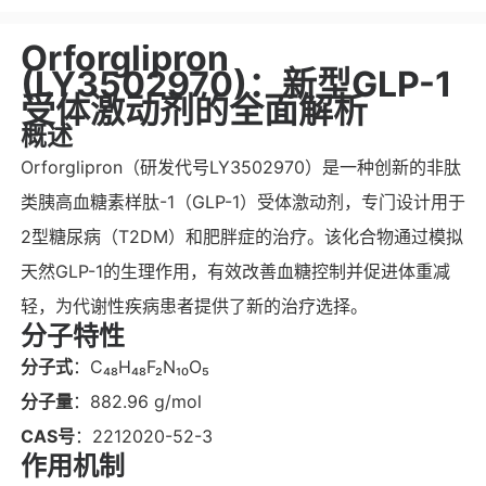
Orforglipron
(LY3502970)：新型GLP-1
受体激动剂的全面解析
概述
Orforglipron（研发代号LY3502970）是一种创新的非肽
类胰高血糖素样肽-1（GLP-1）受体激动剂，专门设计用于
2型糖尿病（T2DM）和肥胖症的治疗。该化合物通过模拟
天然GLP-1的生理作用，有效改善血糖控制并促进体重减
轻，为代谢性疾病患者提供了新的治疗选择。
分子特性
分子式
：C₄₈H₄₈F₂N₁₀O₅
分子量
：882.96 g/mol
CAS号
：2212020-52-3
作用机制