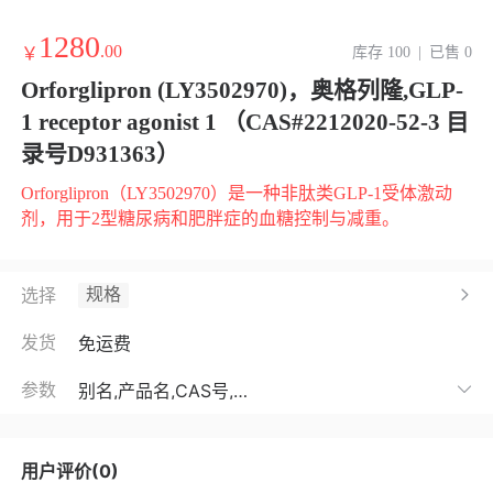
1280
.00
￥
库存 100
|
已售 0
Orforglipron (LY3502970)，奥格列隆,GLP-
1 receptor agonist 1 （CAS#2212020-52-3 目
录号D931363）
Orforglipron（LY3502970）是一种非肽类GLP-1受体激动
剂，用于2型糖尿病和肥胖症的血糖控制与减重。
规格
选择
发货
免运费
参数
别名,产品名,CAS号,目录号,化学式,分子量,溶解度,靶点,储存条件,用途

用户评价(0)