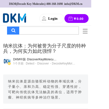
DKM(Decode Key Molecules) 
400-168-1698
  info@DKM.cn
Login
￥0.00
T
o
g
纳米抗体：为何被誉为分子尺度的特种
g
兵，为何实力如此强悍？
l
e
DKM中国
· DiscoverKeyMolecules
n
1个月前 · Detect・Discover・DecodeKeyMolecules
a
v
i
g
纳米抗体是源自骆驼科动物的单域抗体，分
a
子量小、亲和力高、稳定性强、穿透性好，
t
可靶向传统抗体无法触及的表位，适用于肿
i
瘤、神经疾病等多种治疗场景。
o
n