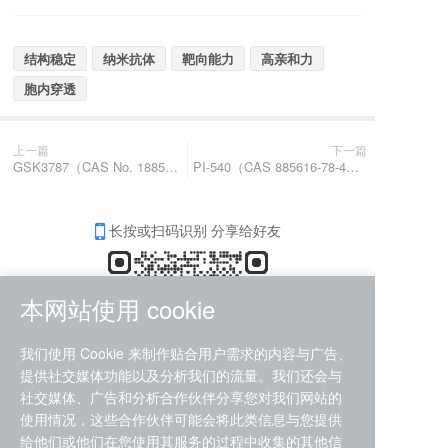
结构稳定
纳米抗体
靶向能力
高亲和力
胞内穿透
上一篇
下一篇
GSK3787（CAS No. 188591-46-0）：葛兰素史克研发的高选择性、不可逆共价PPARδ特异性拮抗剂，被广泛视为研究PPARδ核受体生理功能、信号通路验证及靶点药理机制的金标准化学探针。
PI-540（CAS 885616-78-4）一种高效的1A类磷脂酰肌醇3-激酶选择性PI3K抑制剂
长按或扫码识别 分享给好友
本网站使用 cookie
我们使用 Cookie 来制作贴合用户需求的内容与广告、
提供社交媒体功能以及分析我们的流量。我们还会与
社交媒体、广告和分析合作伙伴分享您对我们网站的
使用情况，这些合作伙伴可能会将此类信息与您提供
给他们或他们在您使用其服务的过程中收集的其他信