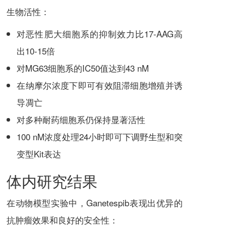
生物活性：
对恶性肥大细胞系的抑制效力比
17-AAG
高
出10-15倍
对MG63细胞系的IC50值达到43 nM
在纳摩尔浓度下即可有效阻滞细胞增殖并诱
导凋亡
对多种耐药细胞系仍保持显著活性
100 nM浓度处理24小时即可下调野生型和突
变型Kit表达
体内研究结果
在动物模型实验中，
Ganetespib
表现出优异的
抗肿瘤效果和良好的安全性：