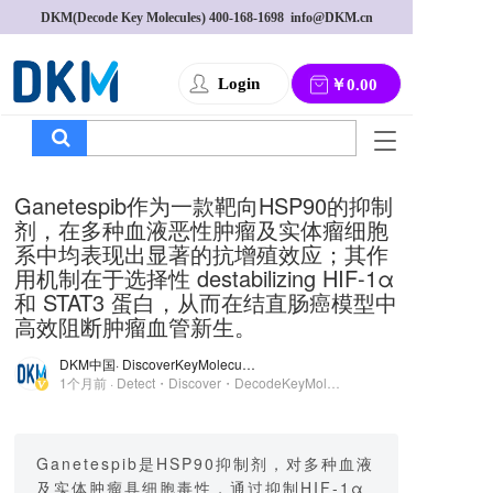
DKM(Decode Key Molecules) 
400-168-1698
  info@DKM.cn
Login
￥0.00
T
o
g
Ganetespib作为一款靶向HSP90的抑制
g
剂，在多种血液恶性肿瘤及实体瘤细胞
l
系中均表现出显著的抗增殖效应；其作
e
用机制在于选择性 destabilizing HIF-1α
n
a
和 STAT3 蛋白，从而在结直肠癌模型中
v
高效阻断肿瘤血管新生。
i
g
DKM中国
· DiscoverKeyMolecules
a
1个月前 · Detect・Discover・DecodeKeyMolecules
t
i
o
Ganetespib是HSP90抑制剂，对多种血液
n
及实体肿瘤具细胞毒性，通过抑制HIF-1α