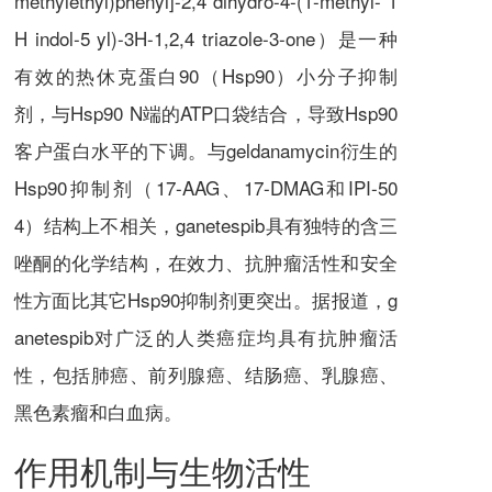
methylethyl)phenyl]-2,4 dihydro-4-(1-methyl- 1
H indol-5 yl)-3H-1,2,4 triazole-3-one）
是一种
有效的热休克蛋白90（Hsp90）小分子抑制
剂，与Hsp90 N端的ATP口袋结合，导致Hsp90
客户蛋白水平的下调。与geldanamycin衍生的
Hsp90抑制剂（
17-AAG
、
17-DMAG
和IPI-50
4）结构上不相关，
ganetespib
具有独特的含三
唑酮的化学结构，在效力、抗肿瘤活性和安全
性方面比其它Hsp90抑制剂更突出。据报道，
g
anetespib
对广泛的人类癌症均具有抗肿瘤活
性，包括肺癌、前列腺癌、结肠癌、乳腺癌、
黑色素瘤和白血病。
作用机制与生物活性