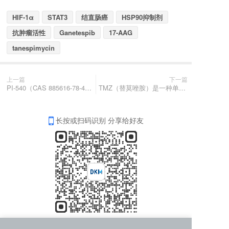
HIF-1α
STAT3
结直肠癌
HSP90抑制剂
抗肿瘤活性
Ganetespib
17-AAG
tanespimycin
上一篇
下一篇
PI-540（CAS 885616-78-4）一种高效的1A类磷脂酰肌醇3-激酶选择性PI3K抑制剂
TMZ（替莫唑胺）是一种单功能SN-1烷化剂，特异性攻击DNA碱基中环内氮原子与环外氧原子。在生理pH环境下，TMZ通过非酶促水解转化为高反应性中间体MTIC，并迅速裂解为甲基重氮鎓阳离子；后者作为强效甲基化试剂，共价结合DNA，阻断复制起始，激活DNA损伤应答通路，最终驱动肿瘤细胞走向凋亡——由此可见，TMZ本质上属于一类以DNA为直接靶标、依赖损伤触发机制发挥抗肿瘤效应的前药。
长按或扫码识别 分享给好友