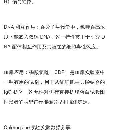
R）信号通路。
DNA 相互作用：在分子生物学中，
氯喹
在高浓
度下能嵌入双链 DNA，这一特性被用于研究 D
NA-配体相互作用及其潜在的细胞毒性效应。
血库应用：磷酸
氯喹
（CDP）是血库实验室中
一种有用的试剂，用于从红细胞中去除结合的
IgG 抗体，这允许对进行直接抗球蛋白试验阳
性患者的表型进行准确分型和抗体鉴定。
Chloroquine 氯喹
实验数据分享