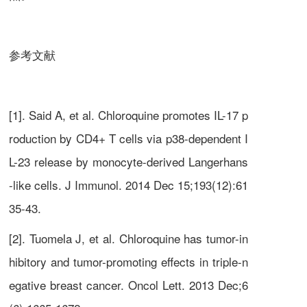
参考文献
[1]. Said A, et al. Chloroquine promotes IL-17 p
roduction by CD4+ T cells via p38-dependent I
L-23 release by monocyte-derived Langerhans
-like cells. J Immunol. 2014 Dec 15;193(12):61
35-43.
[2]. Tuomela J, et al. Chloroquine has tumor-in
hibitory and tumor-promoting effects in triple-n
egative breast cancer. Oncol Lett. 2013 Dec;6