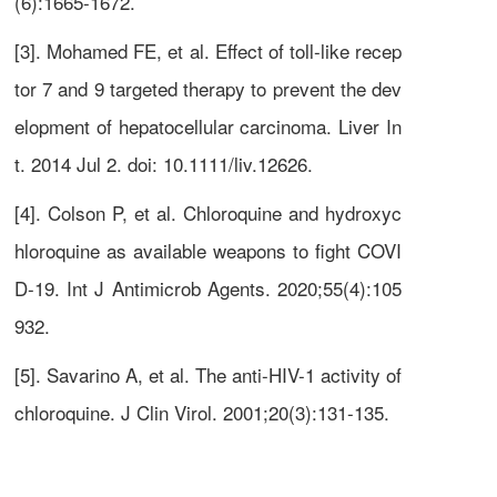
(6):1665-1672.
[3]. Mohamed FE, et al. Effect of toll-like recep
tor 7 and 9 targeted therapy to prevent the dev
elopment of hepatocellular carcinoma. Liver In
t. 2014 Jul 2. doi: 10.1111/liv.12626.
[4]. Colson P, et al. Chloroquine and hydroxyc
hloroquine as available weapons to fight COVI
D-19. Int J Antimicrob Agents. 2020;55(4):105
932.
[5]. Savarino A, et al. The anti-HIV-1 activity of
chloroquine. J Clin Virol. 2001;20(3):131-135.