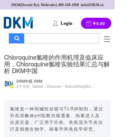
DKM(Decode Key Molecules) 
400-168-1698
  info@DKM.cn
Login
￥0.00
T
o
g
Chloroquine氯喹的作用机理及临床应
g
用，Chloroquine氯喹实验结果汇总与解
l
析 DKM中国
e
n
DKM中国
· DKM
a
2个月前 · Detect・Discover・DecodeKeyMolecules
v
i
g
a
氯喹是一种弱碱性自噬与TLR抑制剂，通过
t
升高溶酶体pH阻断自噬通量、病毒进入及
i
抗原呈递，广泛用于疟疾、类风湿关节炎治
o
疗及细胞生物学、病毒学和免疫学研究。
n