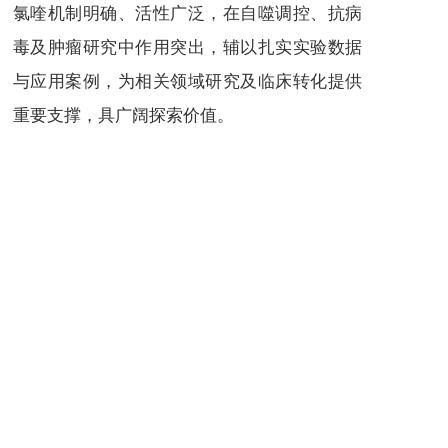
氯喹
机制明确、活性广泛，在自噬调控、抗病
毒及肿瘤研究中作用突出，辅以扎实实验数据
与应用案例，为相关领域研究及临床转化提供
重要支撑，具广阔探索价值。
溶酶体
氯喹
自噬抑制
抗疟
抗病毒
Chloroquine
Aralen
CHQ
CAS#54-05-7
上一篇
下一篇
双靶点新纪元：依沃西单抗重塑癌症治疗格局——AK112头对头击败Keytruda（帕博利珠单抗）；CAS#2428381-53-5，DKM货号D974564-SinoRd，赋能本土创新药研发
天然产物抗衰老相关产品文章推荐Nature Aging（IF 19.4）
长按或扫码识别 分享给好友