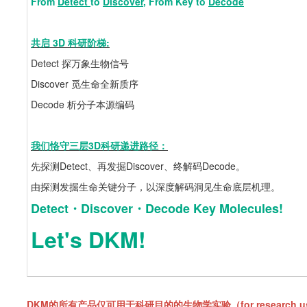
From
Detect
to
Discover
, From Key to
Decode
共启 3D 科研阶梯:
Detect 探万象生物信号
Discover 觅生命全新质序
Decode 析分子本源编码
我们恪守三层3D科研递进路径：
先探测Detect、再发掘Discover、终解码Decode。
由探测发掘生命关键分子，以深度解码洞见生命底层机理。
Detect・Discover・Decode Key Molecules
!
Let's DKM!
DKM的所有产品仅可用于科研目的的生物学实验（for research use