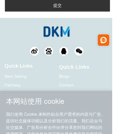
Quick Links
Quick Links
Best Selling
Blogs
Pathway
Contact
Antibodies
本网站使用 cookie
Products Type
Commitment
Service
我们使用 Cookie 来制作贴合用户需求的内容与广告、
提供社交媒体功能以及分析我们的流量。我们还会与
Terms of Service
Fast and free delivery
社交媒体、广告和分析合作伙伴分享您对我们网站的
Privacy Policy
30 day refund guarantee
使用情况，这些合作伙伴可能会将此类信息与您提供