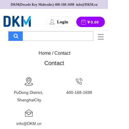
DKM(Decode Key Molecules) 
400-168-1698
  info@DKM.cn
Login
￥0.00
T
o
g
Home / Contact
g
l
Contact
e
n
a
v
i
PuDong District, 
400-168-1698
g
a
ShanghaiCity
t
i
o
n
info@DKM.cn