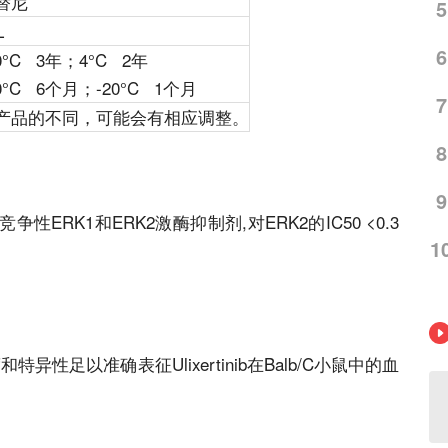
替尼
5
L
6
C 3年；4°C 2年
C 6个月；-20°C 1个月
7
产品的不同，可能会有相应调整。
8
9
争性ERK1和ERK2激酶抑制剂,对ERK2的IC50 <0.3
1
和特异性足以准确表征
Ulixertinib
在Balb/C小鼠中的血