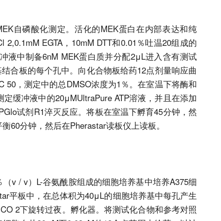
剂盒进行MEK自磷酸化测定。活化的MEK蛋白在内部表达和纯
Cl 2,0.1mM EGTA，10mM DTT和0.01％吐温20组成的
液中制备6nM MEK蛋白质并分配2μL进入含有测试
基结合板的每个孔中。向化合物板给药12点剂量响应曲
物IC 50，测定中的总DMSO浓度为1％。在室温下将酶和
冲液中的20μMUltraPure ATP溶液，并且在添加
PGlo试剂R1淬灭反应。将板在室温下孵育45分钟，然
60分钟，然后在Pherastar读板仪上读板。
（v / v）L-谷氨酰胺组成的细胞培养基中培养A375细
tar平板中，在总体积为40μL的细胞培养基中每孔产生
5％CO 2下旋转过夜。孵化器。将测试化合物和参考对照