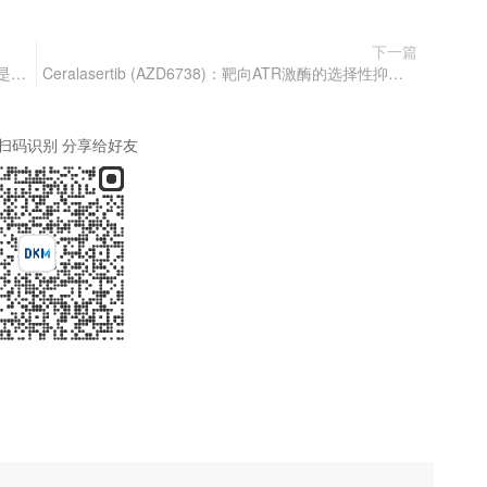
下一篇
这种减肥药要凉?Azelaprag作为Apelin受体激动剂是如何发挥作用的呢？
Ceralasertib (AZD6738)：靶向ATR激酶的选择性抑制剂 CAS号：1352226-88-0
扫码识别 分享给好友