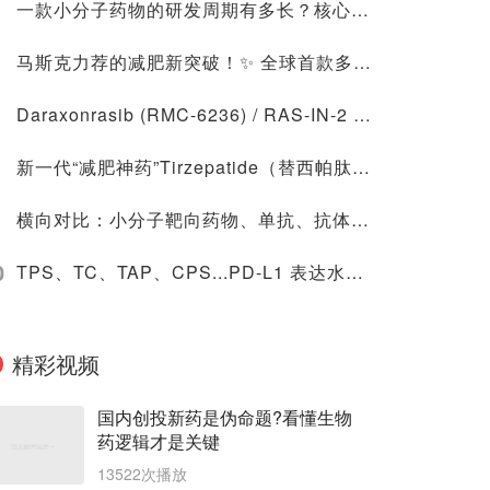
一款小分子药物的研发周期有多长？核心环节有哪些？各阶段平均耗时与资金投入概览
马斯克力荐的减肥新突破！✨ 全球首款多靶点GLP-1激动剂：一场跨越科研与临床的奇妙跃迁 🌍💊
Daraxonrasib (RMC-6236) / RAS-IN-2 (RMC6236)：基于理性药物设计的RAS靶向策略及其临床转化前景
新一代“减肥神药”Tirzepatide（替西帕肽、替尔帕肽）科研试剂综述
横向对比：小分子靶向药物、单抗、抗体偶联药物、双特异性抗体与CAR-T细胞治疗的技术特征及应用瓶颈
0
TPS、TC、TAP、CPS...PD-L1 表达水平看哪个？-SinoRd 助力中国医药研发
精彩视频
国内创投新药是伪命题?看懂生物
药逻辑才是关键
13522次播放