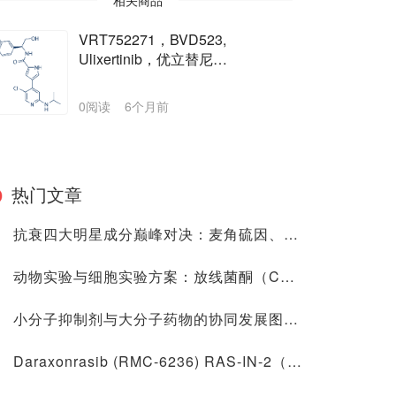
相关商品
VRT752271，BVD523,
Ulixertinib，优立替尼
（CAS#869886-67-9 目录号
D911422）
0阅读
6个月前
热门文章
抗衰四大明星成分巅峰对决：麦角硫因、亚精胺、PQQ 与 AKG，谁才是真正的抗衰老王者？
动物实验与细胞实验方案：放线菌酮（Cycloheximide，NSC-185）——一种高效真核蛋白合成抑制剂 别名：Actidione、Naramycin A、CHX、FT 3422-2、NM-MCD 80；化学名：环己酰亚胺；属广谱抗真菌抗生素，选择性结合真核核糖体60S亚基，阻断肽链延伸（CAS号：66-81-9；货号：D807418）
小分子抑制剂与大分子药物的协同发展图景：市场、技术及临床维度的互补性洞察
Daraxonrasib (RMC-6236) RAS-IN-2（CAS No. 2765081-21-6）：体外与体内药理学评价方法，靶向KRAS/NRAS/HRAS的广谱RAS抑制剂