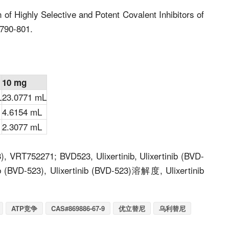
of Highly Selective and Potent Covalent Inhibitors of
790-801.
10 mg
L
23.0771 mL
4.6154 mL
2.3077 mL
3)
,
VRT752271
; BVD523, Ulixertinib, Ulixertinib (BVD-
D-523), Ulixertinib (BVD-523)溶解度, Ulixertinib
ATP竞争
CAS#869886-67-9
优立替尼
乌利替尼