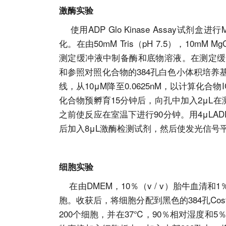
激酶实验
使用ADP Glo Kinase Assay试
化。在由50mM Tris（pH 7.5），10mM Mg
测定缓冲液中制备酶和底物溶液。在测定缓冲
和参照对照化合物的384孔白色小体积培养
线，从10μM降至0.0625nM，以计算化合
化合物预孵育15分钟后，向孔中加入2μL在测定缓
之前使反应在室温下进行90分钟。用4μLAD
后加入8μL激酶检测试剂，然后使发光信号平衡
细胞实验
在由DMEM，10％（v / v）胎牛血清和1％
胞。收获后，将细胞分配到黑色的384孔Cos
200个细胞，并在37℃，90％相对湿度和