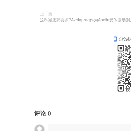
上一篇
长按或
评论
0