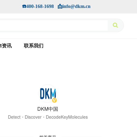
手机版
会员中心
         ☎️400-168-1698   📩info@dkm.cn
M资讯
联系我们
DKM中国
Detect・Discover・DecodeKeyMolecules