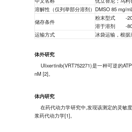
中文名称
优立替尼；乌利
溶解性（仅列举部分溶剂）
DMSO 85 mg/m
粉末型式 -20°
储存条件
溶于溶剂 -80°
运输方式
冰袋运输，根据
体外研究
Ulixertinib(VRT752271)
是一种可逆的ATP竞
nM [2]。
体内研究
在药代动力学研究中,发现该测定的灵敏度
浆药代动力学[1]。