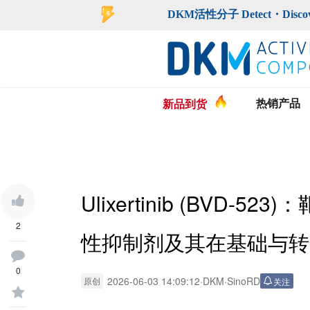
登录
注册
DKM活性分子 Detect・Discover・De
热销产品
新品到货
Ulixertinib (BVD-
2
性抑制剂及其在基础与转
0
2026-06-03 14:09:12
·
DKM
·
SinoRD
原创
关注