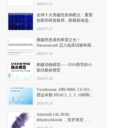
性。
172889-27-9）｜货号 D807008｜
2026-07-17
应用指南
全球十大突破性疾病靶点：重塑
创新药研发格局，附最新候选分
子清单
2026-07-17
胰腺癌患者的希望之光！
Daraxonrasib 迈入临床试验终期阶
段
2026-07-16
构建动物模型——DSS诱导的小
鼠结肠炎模型
2026-07-16
Tucidinostat ,HBI-8000, CS-055，
西达本胺 HDAC1, 2, 3, 10抑制剂
(CAS#1616493-44-7 目录号
2026-07-16
D808567) - DKM活性分子
Anlotinib (AL3818)
dihydrochloride ，安罗替尼，
ALTN、 Anlotinib、 Anlotinib