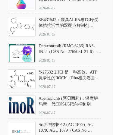
析、实验操作指南与溶液配制规
2026-07-17
范
SB431542：兼具ALK5与TGFβ受
体拮抗活性的双靶点抑制剂
（CAS号：301836-41-9；货号：
2026-07-17
D801067）
Daraxonrasib (RMC-6236) RAS-
IN-2（CAS No. 2765081-21-6）：
体外与体内药理学评价方法，靶
2026-07-17
向KRAS/NRAS/HRAS的广谱RAS
抑制剂
Y-27632 2HCl 是一种高效、ATP
竞争性的ROCK（Rho相关卷曲螺
旋蛋白激酶）选择性抑制剂，可
2026-07-17
同等抑制ROCK1与ROCK2；其通
过精准嵌入激酶的ATP结合位点
Abemaciclib (阿贝西利)：深度解
发挥抑制作用，对ROCK1和
码新一代CDK4/6靶向抑制剂
ROCK2的解离常数（Ki）分别为
140 nM和300 nM；在众多丝氨酸/
2026-07-17
苏氨酸激酶（如PKC、MLCK）
中，其靶向ROCK的选择性超过
Src抑制剂PP 2 (AG 1879), AG
200倍，凸显出优异的分子特异
1879, AGL 1879（CAS No.