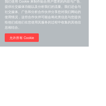
我们使用 Cookie 来制作贴合用户需求的内容与广告、
提供社交媒体功能以及分析我们的流量。我们还会与
社交媒体、广告和分析合作伙伴分享您对我们网站的
使用情况，这些合作伙伴可能会将此类信息与您提供
给他们或他们在您使用其服务的过程中收集的其他信
ZDZ-553， compound 22a，
息相结合。
STAT1抑制剂 目录号
RMC-6291 (Elironrasib)
D9181792
（CAS#2641998-63-0 目录
允许所有 Cookie
号D8001606）
￥8960.00
￥2580.00