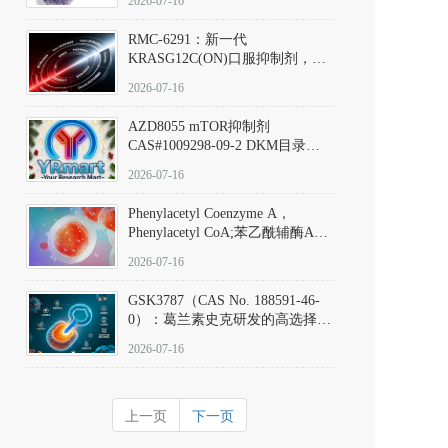
2026-07-16
Hydrochloride实验方法步骤SOP
RMC-6291：新一代
KRASG12C(ON)口服抑制剂，
RMC-6291
2026-07-16
(Elironrasib)CAS#2641998-63-0
AZD8055 mTOR抑制剂
CAS#1009298-09-2 DKM目录号
D801555：一种强效双靶向mTOR
2026-07-16
激酶抑制剂的深度剖析
Phenylacetyl Coenzyme A，
Phenylacetyl CoA;苯乙酰辅酶A
CAS#7532-39-0 目录号D944626
2026-07-16
GSK3787（CAS No. 188591-46-
0）：葛兰素史克研发的高选择
性、不可逆共价PPARδ特异性拮
2026-07-16
抗剂，被广泛视为研究PPARδ核
受体生理功能、信号通路验证及
靶点药理机制的金标准化学探
上一页
下一页
针。