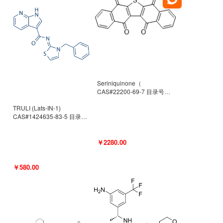
Seriniquinone（
CAS#22200-69-7 目录号
D940363）
TRULI (Lats-IN-1)
CAS#1424635-83-5 目录号
D801061
￥2280.00
￥580.00