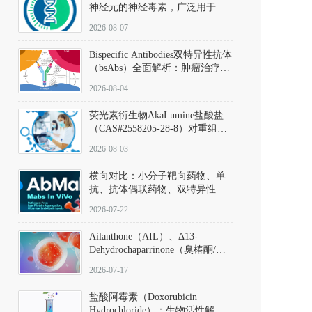
神经元的神经毒素，广泛用于构
建帕金森病动物模型。该化合物
2026-08-07
以盐酸盐形式存在，可触发线粒
体介导的神经元凋亡。其经典应
Bispecific Antibodies双特异性抗体
用即为选择性损毁中脑黑质致密
（bsAbs）全面解析：肿瘤治疗的
部多巴胺能神经元，从而可靠模
突破性进展及获批药物全景
拟帕金森病的核心病理与行为表
2026-08-04
型。
荧光素衍生物AkaLumine盐酸盐
（CAS#2558205-28-8）对重组萤
火虫荧光素酶（Fluc）的米氏常
2026-08-03
数（Km）为2.06 μM；其近红外
发光特性赋予优异的组织穿透能
横向对比：小分子靶向药物、单
力，大幅增强成像信噪比，从而
抗、抗体偶联药物、双特异性抗
实现活体动物模型中极低给药剂
体与CAR-T细胞治疗的技术特征
量下的高灵敏度、非侵入式生物
2026-07-22
及应用瓶颈
发光动态追踪。
Ailanthone（AIL）、Δ13-
Dehydrochaparrinone（臭椿酮/臭
椿苦酮），CAS No. 981-15-7，
2026-07-17
DKM货号 D806885
盐酸阿霉素（Doxorubicin
Hydrochloride）：生物活性解