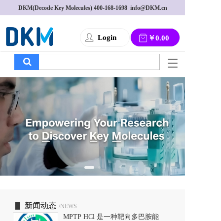
DKM(Decode Key Molecules) 
400-168-1698
  info@DKM.cn
Login
￥0.00
T
o
g
g
l
e
n
a
v
i
g
a
t
i
o
新闻动态
/NEWS
n
MPTP HCl 是一种靶向多巴胺能