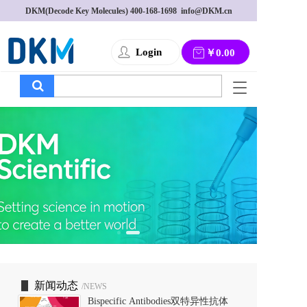
DKM(Decode Key Molecules) 
400-168-1698
  info@DKM.cn
Login
￥0.00
T
o
g
g
l
e
n
a
v
i
g
a
t
i
o
新闻动态
/NEWS
n
Bispecific Antibodies双特异性抗体