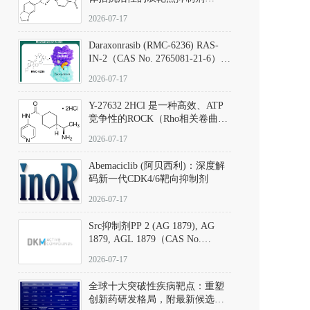
（CAS号：301836-41-9；货号：
2026-07-17
D801067）
Daraxonrasib (RMC-6236) RAS-
IN-2（CAS No. 2765081-21-6）：
体外与体内药理学评价方法，靶
2026-07-17
向KRAS/NRAS/HRAS的广谱RAS
抑制剂
Y-27632 2HCl 是一种高效、ATP
竞争性的ROCK（Rho相关卷曲螺
旋蛋白激酶）选择性抑制剂，可
2026-07-17
同等抑制ROCK1与ROCK2；其通
过精准嵌入激酶的ATP结合位点
Abemaciclib (阿贝西利)：深度解
发挥抑制作用，对ROCK1和
码新一代CDK4/6靶向抑制剂
ROCK2的解离常数（Ki）分别为
140 nM和300 nM；在众多丝氨酸/
2026-07-17
苏氨酸激酶（如PKC、MLCK）
中，其靶向ROCK的选择性超过
Src抑制剂PP 2 (AG 1879), AG
200倍，凸显出优异的分子特异
1879, AGL 1879（CAS No.
性。
172889-27-9）｜货号 D807008｜
2026-07-17
应用指南
全球十大突破性疾病靶点：重塑
创新药研发格局，附最新候选分