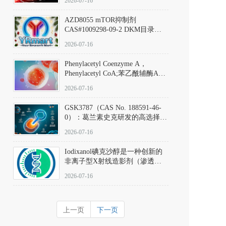
2026-07-16
(Elironrasib)CAS#2641998-63-0
AZD8055 mTOR抑制剂
CAS#1009298-09-2 DKM目录号
D801555：一种强效双靶向mTOR
2026-07-16
激酶抑制剂的深度剖析
Phenylacetyl Coenzyme A，
Phenylacetyl CoA;苯乙酰辅酶A
CAS#7532-39-0 目录号D944626
2026-07-16
GSK3787（CAS No. 188591-46-
0）：葛兰素史克研发的高选择
性、不可逆共价PPARδ特异性拮
2026-07-16
抗剂，被广泛视为研究PPARδ核
受体生理功能、信号通路验证及
Iodixanol碘克沙醇是一种创新的
靶点药理机制的金标准化学探
非离子型X射线造影剂（渗透压
针。
290 mOsm/kg），也是目前唯一
2026-07-16
在血管内给药时与血浆等渗的临
床可用造影剂。Iodixanol其CAS
号为92339-11-2
上一页
下一页