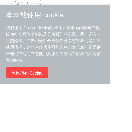
本网站使用 cookie
RMC-4630 (SHP2-IN-7)
我们使用 Cookie 来制作贴合用户需求的内容与广告、
（CAS#2172652-48-9 目录
提供社交媒体功能以及分析我们的流量。我们还会与
号D9063487）
社交媒体、广告和分析合作伙伴分享您对我们网站的
RMC-6272（ Cas
No.:2382769-46-0 目录号
使用情况，这些合作伙伴可能会将此类信息与您提供
D9036531）
给他们或他们在您使用其服务的过程中收集的其他信
￥1850.00
息相结合。
允许所有 Cookie
￥11680.00