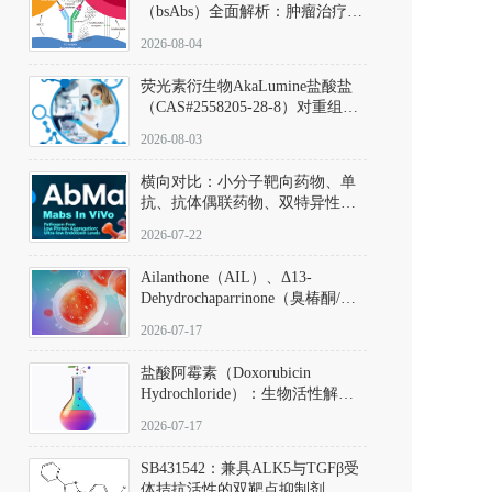
（bsAbs）全面解析：肿瘤治疗的
突破性进展及获批药物全景
2026-08-04
荧光素衍生物AkaLumine盐酸盐
（CAS#2558205-28-8）对重组萤
火虫荧光素酶（Fluc）的米氏常
2026-08-03
数（Km）为2.06 μM；其近红外
发光特性赋予优异的组织穿透能
横向对比：小分子靶向药物、单
力，大幅增强成像信噪比，从而
抗、抗体偶联药物、双特异性抗
实现活体动物模型中极低给药剂
体与CAR-T细胞治疗的技术特征
量下的高灵敏度、非侵入式生物
2026-07-22
及应用瓶颈
发光动态追踪。
Ailanthone（AIL）、Δ13-
Dehydrochaparrinone（臭椿酮/臭
椿苦酮），CAS No. 981-15-7，
2026-07-17
DKM货号 D806885
盐酸阿霉素（Doxorubicin
Hydrochloride）：生物活性解
析、实验操作指南与溶液配制规
2026-07-17
范
SB431542：兼具ALK5与TGFβ受
体拮抗活性的双靶点抑制剂