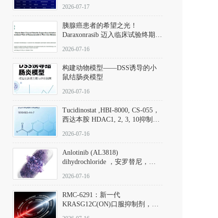
子清单
2026-07-17
胰腺癌患者的希望之光！
Daraxonrasib 迈入临床试验终期阶
段
2026-07-16
构建动物模型——DSS诱导的小
鼠结肠炎模型
2026-07-16
Tucidinostat ,HBI-8000, CS-055，
西达本胺 HDAC1, 2, 3, 10抑制剂
(CAS#1616493-44-7 目录号
2026-07-16
D808567) - DKM活性分子
Anlotinib (AL3818)
dihydrochloride ，安罗替尼，
ALTN、 Anlotinib、 Anlotinib
2026-07-16
Hydrochloride实验方法步骤SOP
RMC-6291：新一代
KRASG12C(ON)口服抑制剂，
RMC-6291