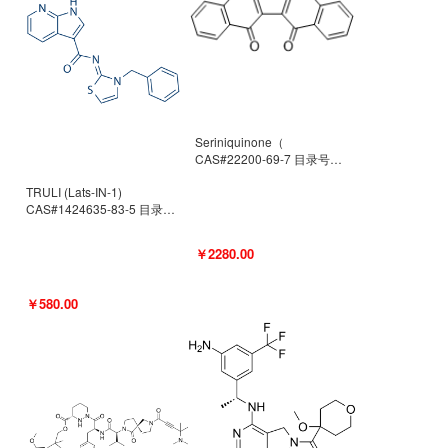
Seriniquinone（
CAS#22200-69-7 目录号
D940363）
TRULI (Lats-IN-1)
CAS#1424635-83-5 目录号
D801061
￥2280.00
￥580.00