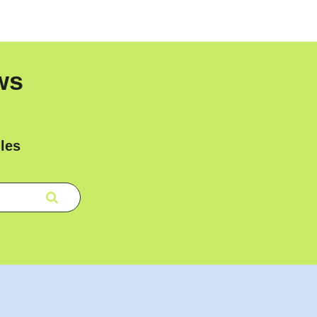
ws
les