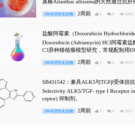
臭椿Ailanthus altissima的天然通
ne 可触发DNA损伤，其特征为 ATM/AT
2周前
DKM活性化合物
1
0
8296
是全长 Androgen Receptor (AR
盐酸阿霉素（Doxorubicin Hydro
Doxorubicin (Adriamyci
C3异种移植瘤模型研究，常规配制用D
2周前
DKM活性化合物
2
0
9105
SB431542：兼具ALK5与TGFβ受体拮
Selectivity ALK5/TGF- type I
ceptor) 抑制剂。
2周前
DKM活性化合物
3
0
7617