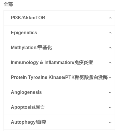
全部
PI3K/Akt/mTOR
Epigenetics
Methylation/甲基化
Immunology & Inflammation/免疫炎症
Protein Tyrosine Kinase/PTK酪氨酸蛋白激酶
Angiogenesis
Apoptosis/凋亡
Autophagy/自噬