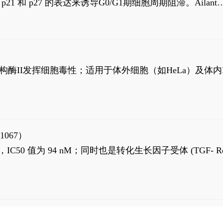
高 p21 和 p27 的表达来诱导G0/G1期细胞周期阻滞。Ailanth
、涉及 PI3K/AKT 信号通路的细胞凋亡。Ailanthone 也
，对应的IC50值分别为69 nM和309 nM。
制拓扑异构酶II发挥细胞毒性；适用于体外细胞（如HeLa）及体内
1067）
LK5 抑制剂，IC50 值为 94 nM；同时也是转化生长因子受体 (TGF- R