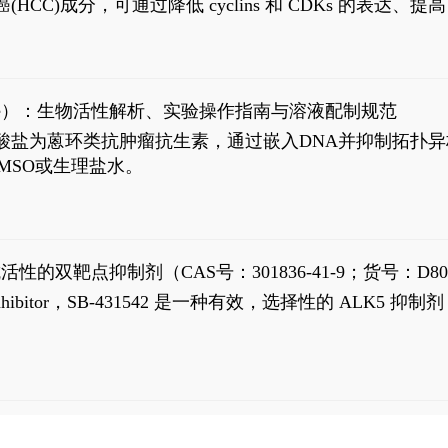
过抗肝癌(HCC)成分，可通过降低 cyclins 和 CDKs 的表达、提
R 通路的激活。Ailanthone 可在Huh7细胞中诱导线粒体介导
-FL)和组成型活性截断AR剪接变体(AR-Vs, AR1-651)的抑制剂
chloride）：生物活性解析、实验操作指南与溶液配制规范
n) HCl阿霉素盐酸盐为蒽环类抗肿瘤抗生素，通过嵌入DNA并抑
MSO或生理盐水。
抗活性的双靶点抑制剂（CAS号：301836-41-9；货号：D80
 Receptor inhibitor，SB-431542 是一种有效，选择性的 A