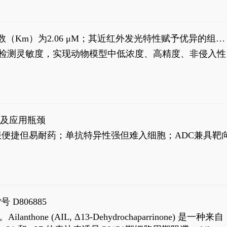
米氏常数（Km）为2.06 μM；其近红外发光特性赋予优异的组织
式生物发光动态追踪。
，提升检测灵敏度，实现动物模型中低浓度、高精度、非侵入性
征及应用瓶颈
靶向药口服便捷但易耐药；单抗特异性强但难入细胞；ADC兼具靶
号 D806885
AIL, Δ13-Dehydrochaparrinone) 是一种来自