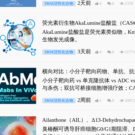
2天前
DKM活性化合物
4
0
2376
荧光素衍生物AkaLumine盐酸盐（CA
穿透能力，大幅增强成像信噪比，从而
AkaLumine盐酸盐是荧光素类似物
生物发光成像。
3天前
DKM活性化合物
4
0
1177
横向对比：小分子靶向药物、单抗、抗
小分子靶向药 vs 单克隆抗体 vs A
与杀伤；双抗可桥接细胞增强疗效；CA
2周前
DKM活性化合物
5
0
2087
Ailanthone（AIL）、Δ13-Dehydroch
臭椿酮可诱导肝癌细胞G0/G1期阻滞、DNA损