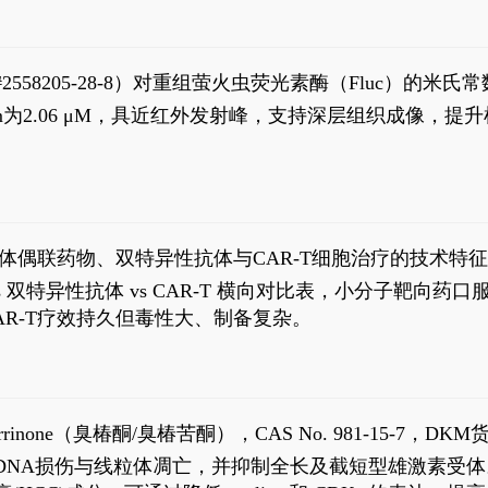
S#2558205-28-8）对重组萤火虫荧光素酶（Fluc）的
实现活体动物模型中极低给药剂量下的高灵敏度、非侵入
，Km为2.06 μM，具近红外发射峰，支持深层组织成像
1
体偶联药物、双特异性抗体与CAR-T细胞治疗的技术特
DC vs 双特异性抗体 vs CAR-T 横向对比表，小分子
R-T疗效持久但毒性大、制备复杂。
2
aparrinone（臭椿酮/臭椿苦酮），CAS No. 981-15-7，DKM货
伤与线粒体凋亡，并抑制全长及截短型雄激素受体。Ailanthone (