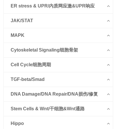
ER stress & UPR/内质网应激&UPR响应
JAK/STAT
MAPK
Cytoskeletal Signaling细胞骨架
Cell Cycle细胞周期
TGF-beta/Smad
DNA Damage/DNA Repair/DNA损伤/修复
Stem Cells & Wnt/干细胞&Wnt通路
Hippo