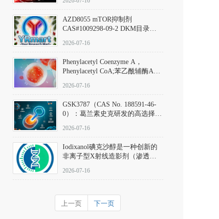
2026-07-16
(Elironrasib)CAS#2641998-63-0
AZD8055 mTOR抑制剂
CAS#1009298-09-2 DKM目录号
D801555：一种强效双靶向mTOR
2026-07-16
激酶抑制剂的深度剖析
Phenylacetyl Coenzyme A，
Phenylacetyl CoA;苯乙酰辅酶A
CAS#7532-39-0 目录号D944626
2026-07-16
GSK3787（CAS No. 188591-46-
0）：葛兰素史克研发的高选择
性、不可逆共价PPARδ特异性拮
2026-07-16
抗剂，被广泛视为研究PPARδ核
受体生理功能、信号通路验证及
Iodixanol碘克沙醇是一种创新的
靶点药理机制的金标准化学探
非离子型X射线造影剂（渗透压
针。
290 mOsm/kg），也是目前唯一
2026-07-16
在血管内给药时与血浆等渗的临
床可用造影剂。Iodixanol其CAS
号为92339-11-2
上一页
下一页