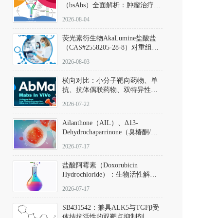
（bsAbs）全面解析：肿瘤治疗的
突破性进展及获批药物全景
2026-08-04
荧光素衍生物AkaLumine盐酸盐
（CAS#2558205-28-8）对重组萤
火虫荧光素酶（Fluc）的米氏常
2026-08-03
数（Km）为2.06 μM；其近红外
发光特性赋予优异的组织穿透能
横向对比：小分子靶向药物、单
力，大幅增强成像信噪比，从而
抗、抗体偶联药物、双特异性抗
实现活体动物模型中极低给药剂
体与CAR-T细胞治疗的技术特征
量下的高灵敏度、非侵入式生物
2026-07-22
及应用瓶颈
发光动态追踪。
Ailanthone（AIL）、Δ13-
Dehydrochaparrinone（臭椿酮/臭
椿苦酮），CAS No. 981-15-7，
2026-07-17
DKM货号 D806885
盐酸阿霉素（Doxorubicin
Hydrochloride）：生物活性解
析、实验操作指南与溶液配制规
2026-07-17
范
SB431542：兼具ALK5与TGFβ受
体拮抗活性的双靶点抑制剂