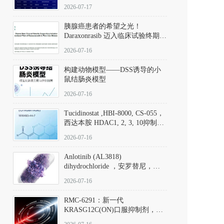
子清单
2026-07-17
胰腺癌患者的希望之光！
Daraxonrasib 迈入临床试验终期阶
段
2026-07-16
构建动物模型——DSS诱导的小
鼠结肠炎模型
2026-07-16
Tucidinostat ,HBI-8000, CS-055，
西达本胺 HDAC1, 2, 3, 10抑制剂
(CAS#1616493-44-7 目录号
2026-07-16
D808567) - DKM活性分子
Anlotinib (AL3818)
dihydrochloride ，安罗替尼，
ALTN、 Anlotinib、 Anlotinib
2026-07-16
Hydrochloride实验方法步骤SOP
RMC-6291：新一代
KRASG12C(ON)口服抑制剂，
RMC-6291