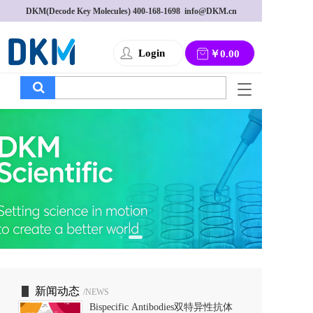
DKM(Decode Key Molecules) 
400-168-1698
  info@DKM.cn
Login
￥0.00
T
o
g
g
l
e
n
a
v
i
g
a
t
i
o
新闻动态
/NEWS
n
Bispecific Antibodies双特异性抗体