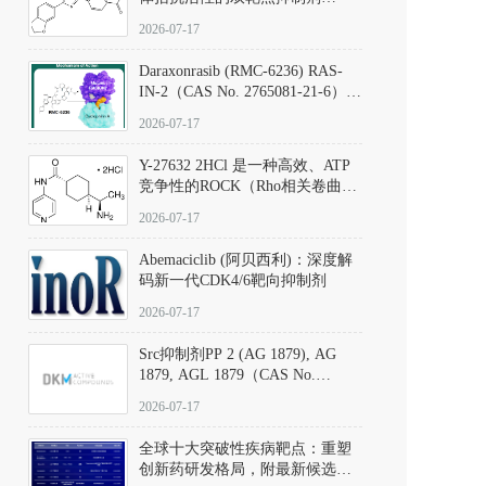
（CAS号：301836-41-9；货号：
2026-07-17
D801067）
Daraxonrasib (RMC-6236) RAS-
IN-2（CAS No. 2765081-21-6）：
体外与体内药理学评价方法，靶
2026-07-17
向KRAS/NRAS/HRAS的广谱RAS
抑制剂
Y-27632 2HCl 是一种高效、ATP
竞争性的ROCK（Rho相关卷曲螺
旋蛋白激酶）选择性抑制剂，可
2026-07-17
同等抑制ROCK1与ROCK2；其通
过精准嵌入激酶的ATP结合位点
Abemaciclib (阿贝西利)：深度解
发挥抑制作用，对ROCK1和
码新一代CDK4/6靶向抑制剂
ROCK2的解离常数（Ki）分别为
140 nM和300 nM；在众多丝氨酸/
2026-07-17
苏氨酸激酶（如PKC、MLCK）
中，其靶向ROCK的选择性超过
Src抑制剂PP 2 (AG 1879), AG
200倍，凸显出优异的分子特异
1879, AGL 1879（CAS No.
性。
172889-27-9）｜货号 D807008｜
2026-07-17
应用指南
全球十大突破性疾病靶点：重塑
创新药研发格局，附最新候选分