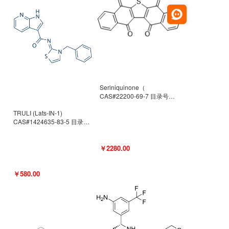
Seriniquinone（
CAS#22200-69-7 目录号
D940363）
TRULI (Lats-IN-1)
CAS#1424635-83-5 目录号
D801061
￥2280.00
￥580.00