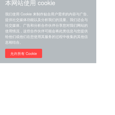
本网站使用 cookie
我们使用 Cookie 来制作贴合用户需求的内容与广告、
提供社交媒体功能以及分析我们的流量。我们还会与
社交媒体、广告和分析合作伙伴分享您对我们网站的
ZDZ-553， compound 22a，
使用情况，这些合作伙伴可能会将此类信息与您提供
STAT1抑制剂 目录号
给他们或他们在您使用其服务的过程中收集的其他信
RMC-6291 (Elironrasib)
D9181792
息相结合。
（CAS#2641998-63-0 目录
号D8001606）
允许所有 Cookie
￥8960.00
￥2580.00