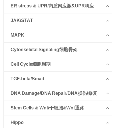
ER stress & UPR/内质网应激&UPR响应
JAK/STAT
MAPK
Cytoskeletal Signaling细胞骨架
Cell Cycle细胞周期
TGF-beta/Smad
DNA Damage/DNA Repair/DNA损伤/修复
Stem Cells & Wnt/干细胞&Wnt通路
Hippo