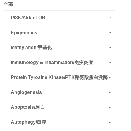
全部
PI3K/Akt/mTOR
Epigenetics
Methylation/甲基化
Immunology & Inflammation/免疫炎症
Protein Tyrosine Kinase/PTK酪氨酸蛋白激酶
Angiogenesis
Apoptosis/凋亡
Autophagy/自噬