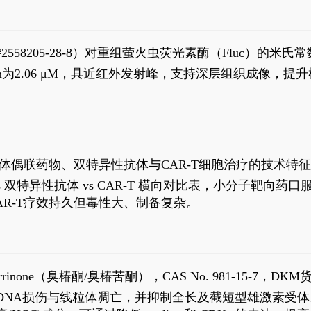
S#2558205-28-8）对重组萤火虫荧光素酶（Fluc）的
实现活体动物模型中极低给药剂量下的高灵敏度、非侵入
，Km为2.06 μM，具近红外发射峰，支持深层组织成像
8
体偶联药物、双特异性抗体与CAR-T细胞治疗的技术特
DC vs 双特异性抗体 vs CAR-T 横向对比表，小分子
R-T疗效持久但毒性大、制备复杂。
1
aparrinone（臭椿酮/臭椿苦酮），CAS No. 981-15-7，DKM货
伤与线粒体凋亡，并抑制全长及截短型雄激素受体。Ailanthone (