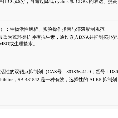
过抗肝癌(HCC)成分，可通过降低 cyclins 和 CDKs 的表达、提
R 通路的激活。Ailanthone 可在Huh7细胞中诱导线粒体介导
-FL)和组成型活性截断AR剪接变体(AR-Vs, AR1-651)的抑制剂
chloride）：生物活性解析、实验操作指南与溶液配制规范
n) HCl阿霉素盐酸盐为蒽环类抗肿瘤抗生素，通过嵌入DNA并抑
MSO或生理盐水。
抗活性的双靶点抑制剂（CAS号：301836-41-9；货号：D80
 Receptor inhibitor，SB-431542 是一种有效，选择性的 A