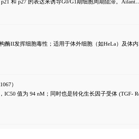
高 p21 和 p27 的表达来诱导G0/G1期细胞周期阻滞。Ailanth
、涉及 PI3K/AKT 信号通路的细胞凋亡。Ailanthone 也
，对应的IC50值分别为69 nM和309 nM。
制拓扑异构酶II发挥细胞毒性；适用于体外细胞（如HeLa）及体内
1067）
LK5 抑制剂，IC50 值为 94 nM；同时也是转化生长因子受体 (TGF- R