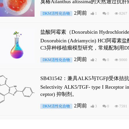
臭椿Ailanthus altissima的天然通
ne 可触发DNA损伤，其特征为 ATM/AT
2周前
DKM活性化合物
1
0
8267
是全长 Androgen Receptor (AR
盐酸阿霉素（Doxorubicin Hydro
Doxorubicin (Adriamyci
C3异种移植瘤模型研究，常规配制用D
2周前
DKM活性化合物
2
0
9060
SB431542：兼具ALK5与TGFβ受体拮
Selectivity ALK5/TGF- type I
ceptor) 抑制剂。
2周前
DKM活性化合物
3
0
7591