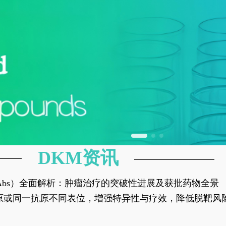
DKM资讯
异性抗体（bsAbs）全面解析：肿瘤治疗的突破性进展及获批药物全景
种抗原或同一抗原不同表位，增强特异性与疗效，降低脱靶