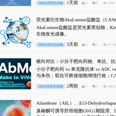
1天前
DKM活性化合物
4
0
2348
荧光素衍生物AkaLumine盐酸盐（CA
穿透能力，大幅增强成像信噪比，从而
AkaLumine盐酸盐是荧光素类似物
生物发光成像。
3天前
DKM活性化合物
4
0
1174
横向对比：小分子靶向药物、单抗、抗
小分子靶向药 vs 单克隆抗体 vs A
与杀伤；双抗可桥接细胞增强疗效；CA
2周前
DKM活性化合物
5
0
2082
Ailanthone（AIL）、Δ13-Dehydroch
臭椿酮可诱导肝癌细胞G0/G1期阻滞、DNA损