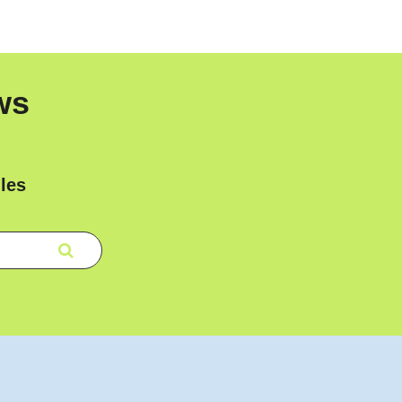
ws
les