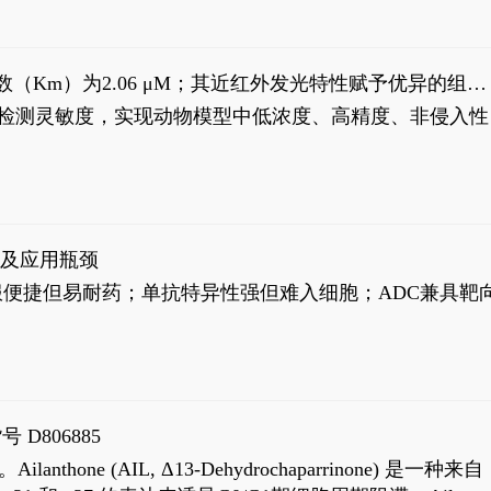
米氏常数（Km）为2.06 μM；其近红外发光特性赋予优异的组织
式生物发光动态追踪。
，提升检测灵敏度，实现动物模型中低浓度、高精度、非侵入性
征及应用瓶颈
靶向药口服便捷但易耐药；单抗特异性强但难入细胞；ADC兼具靶
号 D806885
AIL, Δ13-Dehydrochaparrinone) 是一种来自