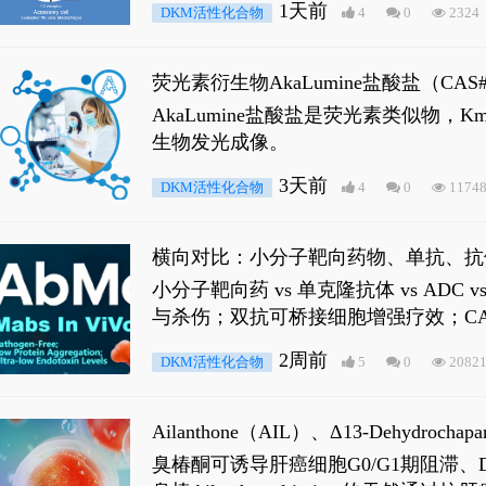
1天前
DKM活性化合物
4
0
2324
荧光素衍生物AkaLumine盐酸盐（CA
穿透能力，大幅增强成像信噪比，从而
AkaLumine盐酸盐是荧光素类似物
生物发光成像。
3天前
DKM活性化合物
4
0
1174
横向对比：小分子靶向药物、单抗、抗
小分子靶向药 vs 单克隆抗体 vs A
与杀伤；双抗可桥接细胞增强疗效；CA
2周前
DKM活性化合物
5
0
2082
Ailanthone（AIL）、Δ13-Dehydroch
臭椿酮可诱导肝癌细胞G0/G1期阻滞、DNA损