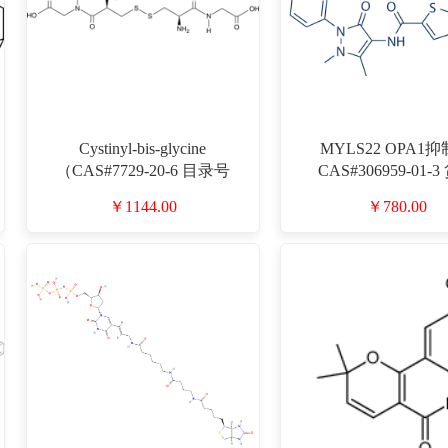
Cystinyl-bis-glycine
MYLS22 OPA1
（CAS#7729-20-6 目录号
CAS#306959-01-
D947161）
D809885
￥1144.00
￥780.00