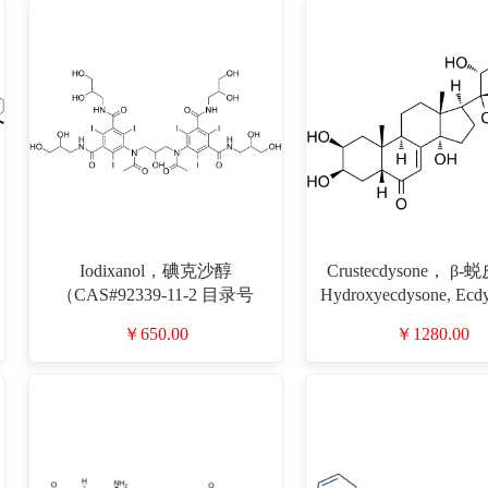
Iodixanol，碘克沙醇
Crustecdysone， β
（CAS#92339-11-2 目录号
Hydroxyecdysone, Ecdy
D805218）
Commisterone, B-ecdys
￥650.00
￥1280.00
Hydroxyecdysone CA
74-7 目录号D702