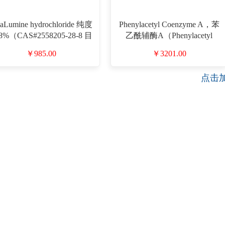
aLumine hydrochloride 纯度
Phenylacetyl Coenzyme A，苯
8%（CAS#2558205-28-8 目
乙酰辅酶A（Phenylacetyl
录号D939336）
CoA）（CAS#7532-39-0 目录
￥985.00
￥3201.00
号D944626）
点击