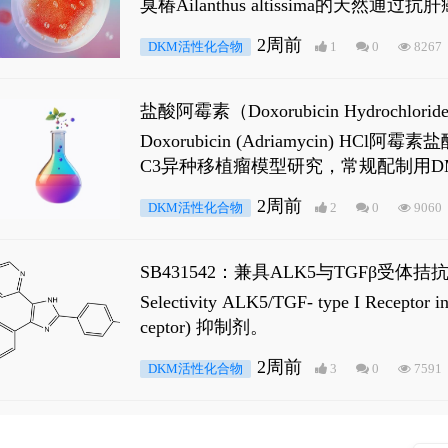
臭椿Ailanthus altissima的天然通
ne 可触发DNA损伤，其特征为 ATM/AT
2周前
DKM活性化合物
1
0
8267
是全长 Androgen Receptor (AR
盐酸阿霉素（Doxorubicin Hydro
Doxorubicin (Adriamyci
C3异种移植瘤模型研究，常规配制用D
2周前
DKM活性化合物
2
0
9060
SB431542：兼具ALK5与TGFβ受体拮
Selectivity ALK5/TGF- type I
ceptor) 抑制剂。
2周前
DKM活性化合物
3
0
7591