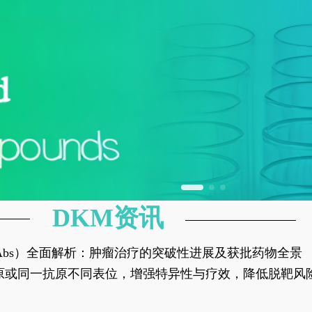
DKM资讯
异性抗体（bsAbs）全面解析：肿瘤治疗的突破性进展及获批药物全景
种抗原或同一抗原不同表位，增强特异性与疗效，降低脱靶