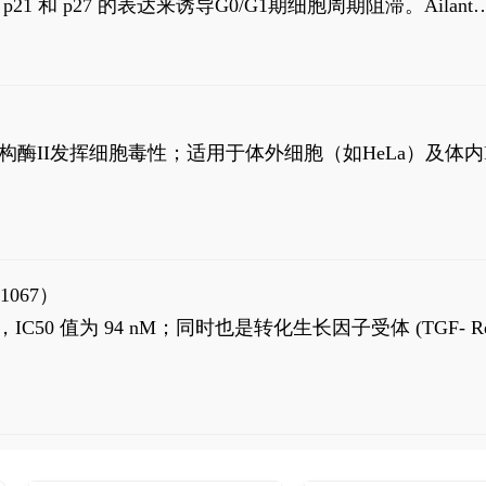
高 p21 和 p27 的表达来诱导G0/G1期细胞周期阻滞。Ailanth
、涉及 PI3K/AKT 信号通路的细胞凋亡。Ailanthone 也
，对应的IC50值分别为69 nM和309 nM。
制拓扑异构酶II发挥细胞毒性；适用于体外细胞（如HeLa）及体内
1067）
LK5 抑制剂，IC50 值为 94 nM；同时也是转化生长因子受体 (TGF- R