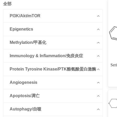
全部
PI3K/Akt/mTOR
Epigenetics
Methylation/甲基化
Immunology & Inflammation/免疫炎症
Ser
Protein Tyrosine Kinase/PTK酪氨酸蛋白激酶
Angiogenesis
Apoptosis/凋亡
Autophagy/自噬