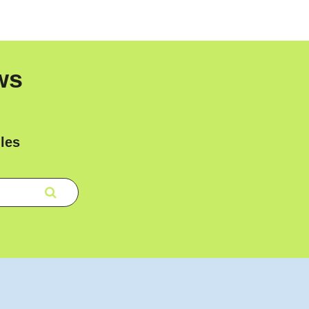
ws
les