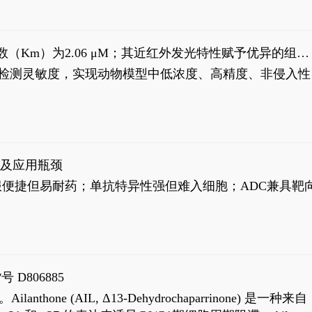
米氏常数（Km）为2.06 μM；其近红外发光特性赋予优异的组织
式生物发光动态追踪。
，提升检测灵敏度，实现动物模型中低浓度、高精度、非侵入性
征及应用瓶颈
靶向药口服便捷但易耐药；单抗特异性强但难入细胞；ADC兼具靶
号 D806885
AIL, Δ13-Dehydrochaparrinone) 是一种来自