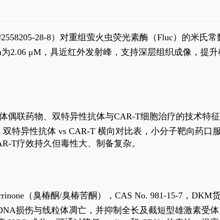
S#2558205-28-8）对重组萤火虫荧光素酶（Fluc）的
实现活体动物模型中极低给药剂量下的高灵敏度、非侵入
，Km为2.06 μM，具近红外发射峰，支持深层组织成像
8
体偶联药物、双特异性抗体与CAR-T细胞治疗的技术特
DC vs 双特异性抗体 vs CAR-T 横向对比表，小分子
R-T疗效持久但毒性大、制备复杂。
1
aparrinone（臭椿酮/臭椿苦酮），CAS No. 981-15-7，DKM货
伤与线粒体凋亡，并抑制全长及截短型雄激素受体。Ailanthone (