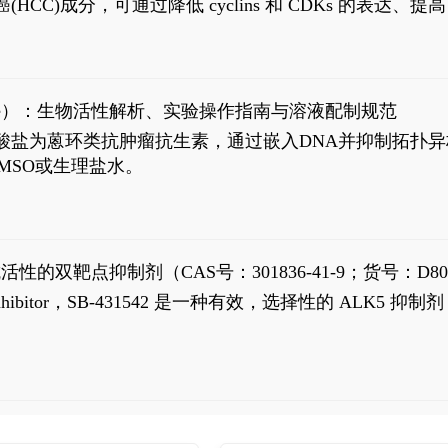
过抗肝癌(HCC)成分，可通过降低 cyclins 和 CDKs 的表达、提
R 通路的激活。Ailanthone 可在Huh7细胞中诱导线粒体介导
-FL)和组成型活性截断AR剪接变体(AR-Vs, AR1-651)的抑制剂
chloride）：生物活性解析、实验操作指南与溶液配制规范
n) HCl阿霉素盐酸盐为蒽环类抗肿瘤抗生素，通过嵌入DNA并抑
MSO或生理盐水。
抗活性的双靶点抑制剂（CAS号：301836-41-9；货号：D80
 Receptor inhibitor，SB-431542 是一种有效，选择性的 A