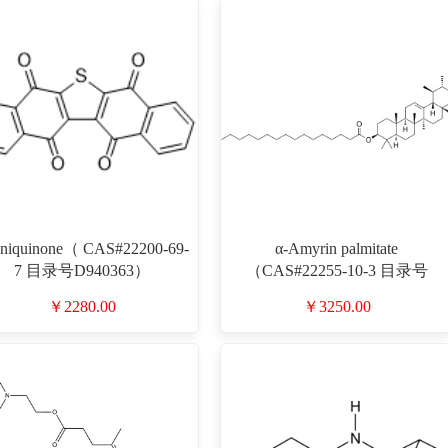
iniquinone（ CAS#22200-69-
α-Amyrin palmitate
7 目录号D940363）
（CAS#22255-10-3 目录号
D912843）
￥2280.00
￥3250.00