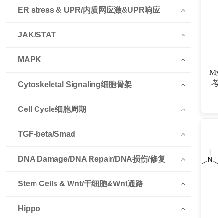
ER stress & UPR/内质网应激&UPR响应
JAK/STAT
MAPK
My
考
Cytoskeletal Signaling细胞骨架
（
Cell Cycle细胞周期
TGF-beta/Smad
DNA Damage/DNA Repair/DNA损伤/修复
Stem Cells & Wnt/干细胞&Wnt通路
Hippo