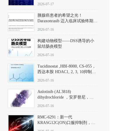
子清单
2026-07-17
胰腺癌患者的希望之光！
Daraxonrasib 迈入临床试验终期阶
段
2026-07-16
构建动物模型——DSS诱导的小
鼠结肠炎模型
2026-07-16
Tucidinostat ,HBI-8000, CS-055，
西达本胺 HDAC1, 2, 3, 10抑制剂
(CAS#1616493-44-7 目录号
2026-07-16
D808567) - DKM活性分子
Anlotinib (AL3818)
dihydrochloride ，安罗替尼，
ALTN、 Anlotinib、 Anlotinib
2026-07-16
Hydrochloride实验方法步骤SOP
RMC-6291：新一代
KRASG12C(ON)口服抑制剂，
RMC-6291