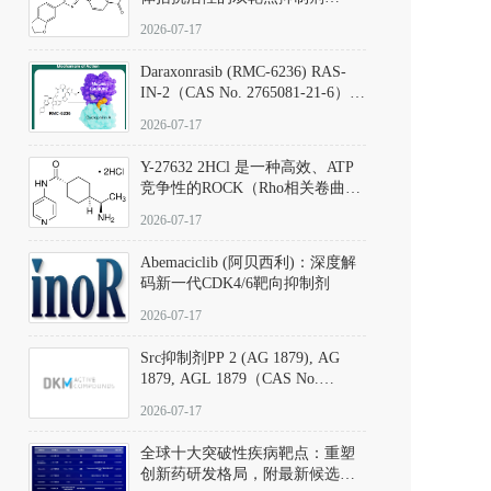
（CAS号：301836-41-9；货号：
2026-07-17
D801067）
Daraxonrasib (RMC-6236) RAS-
IN-2（CAS No. 2765081-21-6）：
体外与体内药理学评价方法，靶
2026-07-17
向KRAS/NRAS/HRAS的广谱RAS
抑制剂
Y-27632 2HCl 是一种高效、ATP
竞争性的ROCK（Rho相关卷曲螺
旋蛋白激酶）选择性抑制剂，可
2026-07-17
同等抑制ROCK1与ROCK2；其通
过精准嵌入激酶的ATP结合位点
Abemaciclib (阿贝西利)：深度解
发挥抑制作用，对ROCK1和
码新一代CDK4/6靶向抑制剂
ROCK2的解离常数（Ki）分别为
140 nM和300 nM；在众多丝氨酸/
2026-07-17
苏氨酸激酶（如PKC、MLCK）
中，其靶向ROCK的选择性超过
Src抑制剂PP 2 (AG 1879), AG
200倍，凸显出优异的分子特异
1879, AGL 1879（CAS No.
性。
172889-27-9）｜货号 D807008｜
2026-07-17
应用指南
全球十大突破性疾病靶点：重塑
创新药研发格局，附最新候选分