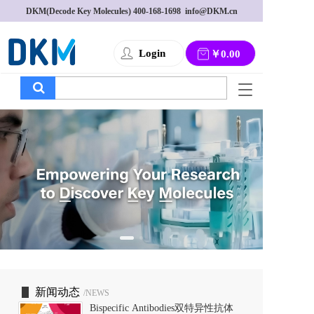
DKM(Decode Key Molecules) 
400-168-1698
  info@DKM.cn
Login
￥0.00
T
o
g
g
l
e
n
a
v
i
g
a
t
i
o
新闻动态
/NEWS
n
Bispecific Antibodies双特异性抗体