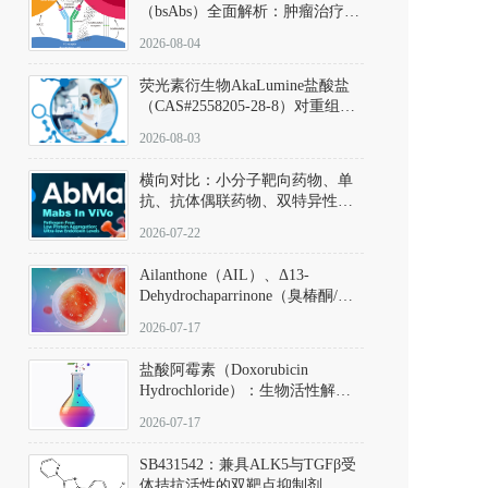
（bsAbs）全面解析：肿瘤治疗的
突破性进展及获批药物全景
2026-08-04
荧光素衍生物AkaLumine盐酸盐
（CAS#2558205-28-8）对重组萤
火虫荧光素酶（Fluc）的米氏常
2026-08-03
数（Km）为2.06 μM；其近红外
发光特性赋予优异的组织穿透能
横向对比：小分子靶向药物、单
力，大幅增强成像信噪比，从而
抗、抗体偶联药物、双特异性抗
实现活体动物模型中极低给药剂
体与CAR-T细胞治疗的技术特征
量下的高灵敏度、非侵入式生物
2026-07-22
及应用瓶颈
发光动态追踪。
Ailanthone（AIL）、Δ13-
Dehydrochaparrinone（臭椿酮/臭
椿苦酮），CAS No. 981-15-7，
2026-07-17
DKM货号 D806885
盐酸阿霉素（Doxorubicin
Hydrochloride）：生物活性解
析、实验操作指南与溶液配制规
2026-07-17
范
SB431542：兼具ALK5与TGFβ受
体拮抗活性的双靶点抑制剂