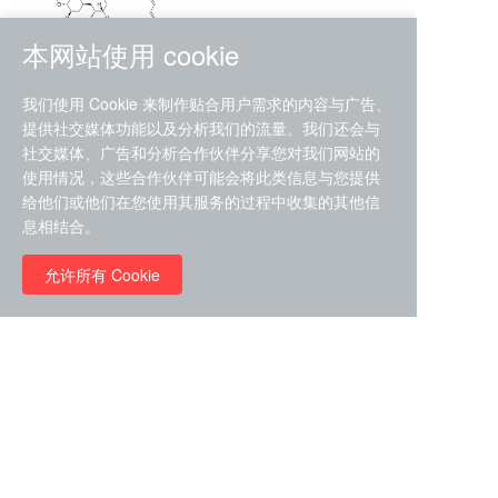
本网站使用 cookie
RMC-4630 (SHP2-IN-7)
我们使用 Cookie 来制作贴合用户需求的内容与广告、
（CAS#2172652-48-9 目录
提供社交媒体功能以及分析我们的流量。我们还会与
号D9063487）
社交媒体、广告和分析合作伙伴分享您对我们网站的
RMC-6272（ Cas
No.:2382769-46-0 目录号
使用情况，这些合作伙伴可能会将此类信息与您提供
D9036531）
给他们或他们在您使用其服务的过程中收集的其他信
￥1850.00
息相结合。
允许所有 Cookie
￥11680.00