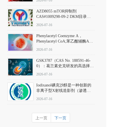
2026-07-16
(Elironrasib)CAS#2641998-63-0
AZD8055 mTOR抑制剂
CAS#1009298-09-2 DKM目录号
D801555：一种强效双靶向mTOR
2026-07-16
激酶抑制剂的深度剖析
Phenylacetyl Coenzyme A，
Phenylacetyl CoA;苯乙酰辅酶A
CAS#7532-39-0 目录号D944626
2026-07-16
GSK3787（CAS No. 188591-46-
0）：葛兰素史克研发的高选择
性、不可逆共价PPARδ特异性拮
2026-07-16
抗剂，被广泛视为研究PPARδ核
受体生理功能、信号通路验证及
Iodixanol碘克沙醇是一种创新的
靶点药理机制的金标准化学探
非离子型X射线造影剂（渗透压
针。
290 mOsm/kg），也是目前唯一
2026-07-16
在血管内给药时与血浆等渗的临
床可用造影剂。Iodixanol其CAS
号为92339-11-2
上一页
下一页