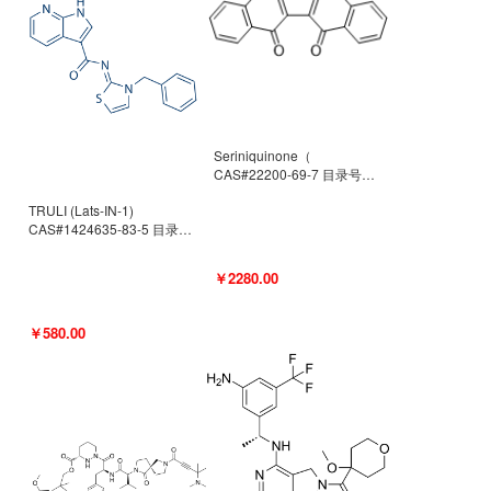
Seriniquinone（
CAS#22200-69-7 目录号
D940363）
TRULI (Lats-IN-1)
CAS#1424635-83-5 目录号
D801061
￥2280.00
￥580.00