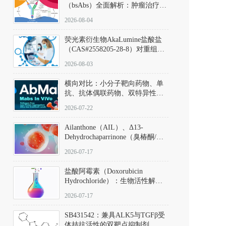
（bsAbs）全面解析：肿瘤治疗的
突破性进展及获批药物全景
2026-08-04
荧光素衍生物AkaLumine盐酸盐
（CAS#2558205-28-8）对重组萤
火虫荧光素酶（Fluc）的米氏常
2026-08-03
数（Km）为2.06 μM；其近红外
发光特性赋予优异的组织穿透能
横向对比：小分子靶向药物、单
力，大幅增强成像信噪比，从而
抗、抗体偶联药物、双特异性抗
实现活体动物模型中极低给药剂
体与CAR-T细胞治疗的技术特征
量下的高灵敏度、非侵入式生物
2026-07-22
及应用瓶颈
发光动态追踪。
Ailanthone（AIL）、Δ13-
Dehydrochaparrinone（臭椿酮/臭
椿苦酮），CAS No. 981-15-7，
2026-07-17
DKM货号 D806885
盐酸阿霉素（Doxorubicin
Hydrochloride）：生物活性解
析、实验操作指南与溶液配制规
2026-07-17
范
SB431542：兼具ALK5与TGFβ受
体拮抗活性的双靶点抑制剂