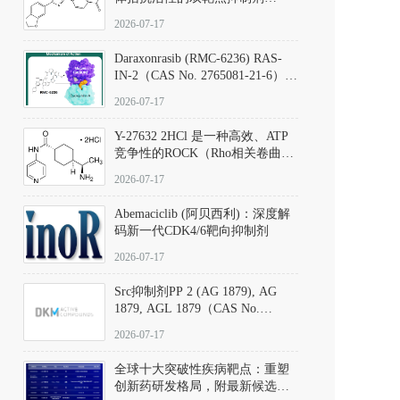
（CAS号：301836-41-9；货号：
2026-07-17
D801067）
Daraxonrasib (RMC-6236) RAS-
IN-2（CAS No. 2765081-21-6）：
体外与体内药理学评价方法，靶
2026-07-17
向KRAS/NRAS/HRAS的广谱RAS
抑制剂
Y-27632 2HCl 是一种高效、ATP
竞争性的ROCK（Rho相关卷曲螺
旋蛋白激酶）选择性抑制剂，可
2026-07-17
同等抑制ROCK1与ROCK2；其通
过精准嵌入激酶的ATP结合位点
Abemaciclib (阿贝西利)：深度解
发挥抑制作用，对ROCK1和
码新一代CDK4/6靶向抑制剂
ROCK2的解离常数（Ki）分别为
140 nM和300 nM；在众多丝氨酸/
2026-07-17
苏氨酸激酶（如PKC、MLCK）
中，其靶向ROCK的选择性超过
Src抑制剂PP 2 (AG 1879), AG
200倍，凸显出优异的分子特异
1879, AGL 1879（CAS No.
性。
172889-27-9）｜货号 D807008｜
2026-07-17
应用指南
全球十大突破性疾病靶点：重塑
创新药研发格局，附最新候选分