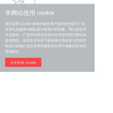
本网站使用 cookie
RMC-4630 (SHP2-IN-7)
我们使用 Cookie 来制作贴合用户需求的内容与广告、
（CAS#2172652-48-9 目录
提供社交媒体功能以及分析我们的流量。我们还会与
号D9063487）
社交媒体、广告和分析合作伙伴分享您对我们网站的
RMC-6272（ Cas
No.:2382769-46-0 目录号
使用情况，这些合作伙伴可能会将此类信息与您提供
D9036531）
给他们或他们在您使用其服务的过程中收集的其他信
￥1850.00
息相结合。
允许所有 Cookie
￥11680.00