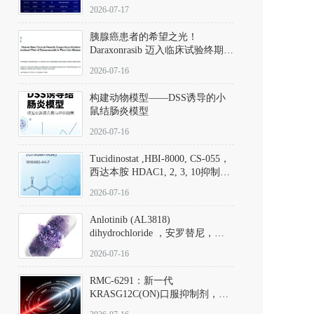
子清单
2026-07-17
胰腺癌患者的希望之光！
Daraxonrasib 迈入临床试验终期阶
段
2026-07-16
构建动物模型——DSS诱导的小
鼠结肠炎模型
2026-07-16
Tucidinostat ,HBI-8000, CS-055，
西达本胺 HDAC1, 2, 3, 10抑制剂
(CAS#1616493-44-7 目录号
2026-07-16
D808567) - DKM活性分子
Anlotinib (AL3818)
dihydrochloride ，安罗替尼，
ALTN、 Anlotinib、 Anlotinib
2026-07-16
Hydrochloride实验方法步骤SOP
RMC-6291：新一代
KRASG12C(ON)口服抑制剂，
RMC-6291