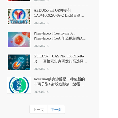
2026-07-16
(Elironrasib)CAS#2641998-63-0
AZD8055 mTOR抑制剂
CAS#1009298-09-2 DKM目录号
D801555：一种强效双靶向mTOR
2026-07-16
激酶抑制剂的深度剖析
Phenylacetyl Coenzyme A，
Phenylacetyl CoA;苯乙酰辅酶A
CAS#7532-39-0 目录号D944626
2026-07-16
GSK3787（CAS No. 188591-46-
0）：葛兰素史克研发的高选择
性、不可逆共价PPARδ特异性拮
2026-07-16
抗剂，被广泛视为研究PPARδ核
受体生理功能、信号通路验证及
Iodixanol碘克沙醇是一种创新的
靶点药理机制的金标准化学探
非离子型X射线造影剂（渗透压
针。
290 mOsm/kg），也是目前唯一
2026-07-16
在血管内给药时与血浆等渗的临
床可用造影剂。Iodixanol其CAS
号为92339-11-2
上一页
下一页