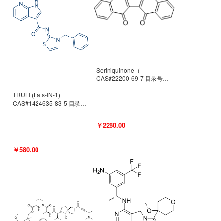
Seriniquinone（
CAS#22200-69-7 目录号
D940363）
TRULI (Lats-IN-1)
CAS#1424635-83-5 目录号
D801061
￥2280.00
￥580.00