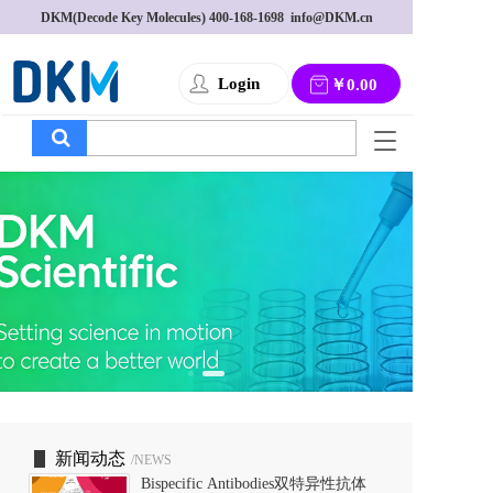
DKM(Decode Key Molecules) 
400-168-1698
  info@DKM.cn
Login
￥0.00
T
o
g
g
l
e
n
a
v
i
g
a
t
i
o
新闻动态
/NEWS
n
Bispecific Antibodies双特异性抗体