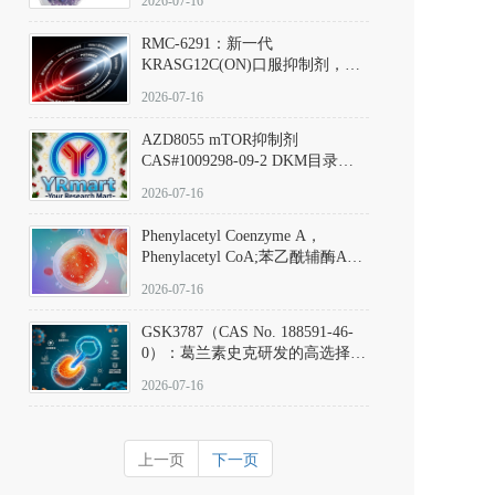
2026-07-16
Hydrochloride实验方法步骤SOP
RMC-6291：新一代
KRASG12C(ON)口服抑制剂，
RMC-6291
2026-07-16
(Elironrasib)CAS#2641998-63-0
AZD8055 mTOR抑制剂
CAS#1009298-09-2 DKM目录号
D801555：一种强效双靶向mTOR
2026-07-16
激酶抑制剂的深度剖析
Phenylacetyl Coenzyme A，
Phenylacetyl CoA;苯乙酰辅酶A
CAS#7532-39-0 目录号D944626
2026-07-16
GSK3787（CAS No. 188591-46-
0）：葛兰素史克研发的高选择
性、不可逆共价PPARδ特异性拮
2026-07-16
抗剂，被广泛视为研究PPARδ核
受体生理功能、信号通路验证及
靶点药理机制的金标准化学探
上一页
下一页
针。