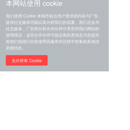
本网站使用 cookie
我们使用 Cookie 来制作贴合用户需求的内容与广告、
提供社交媒体功能以及分析我们的流量。我们还会与
社交媒体、广告和分析合作伙伴分享您对我们网站的
ZDZ-553， compound 22a，
使用情况，这些合作伙伴可能会将此类信息与您提供
STAT1抑制剂 目录号
给他们或他们在您使用其服务的过程中收集的其他信
RMC-6291 (Elironrasib)
D9181792
息相结合。
（CAS#2641998-63-0 目录
号D8001606）
允许所有 Cookie
￥8960.00
￥2580.00