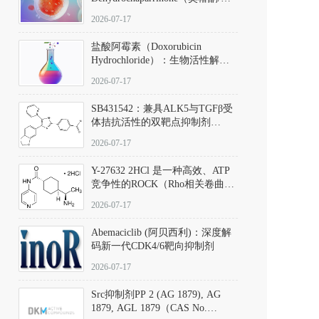
椿苦酮），CAS No. 981-15-7，
2026-07-17
DKM货号 D806885
盐酸阿霉素（Doxorubicin
Hydrochloride）：生物活性解
析、实验操作指南与溶液配制规
2026-07-17
范
SB431542：兼具ALK5与TGFβ受
体拮抗活性的双靶点抑制剂
（CAS号：301836-41-9；货号：
2026-07-17
D801067）
Y-27632 2HCl 是一种高效、ATP
竞争性的ROCK（Rho相关卷曲螺
旋蛋白激酶）选择性抑制剂，可
2026-07-17
同等抑制ROCK1与ROCK2；其通
过精准嵌入激酶的ATP结合位点
Abemaciclib (阿贝西利)：深度解
发挥抑制作用，对ROCK1和
码新一代CDK4/6靶向抑制剂
ROCK2的解离常数（Ki）分别为
140 nM和300 nM；在众多丝氨酸/
2026-07-17
苏氨酸激酶（如PKC、MLCK）
中，其靶向ROCK的选择性超过
Src抑制剂PP 2 (AG 1879), AG
200倍，凸显出优异的分子特异
1879, AGL 1879（CAS No.