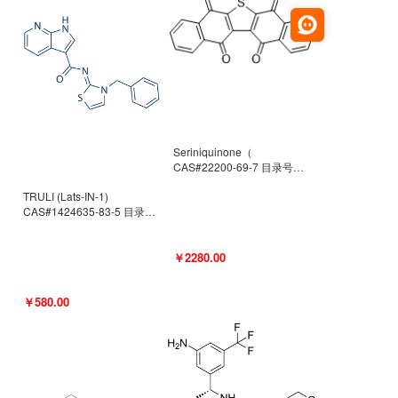
Seriniquinone（
CAS#22200-69-7 目录号
D940363）
TRULI (Lats-IN-1)
CAS#1424635-83-5 目录号
D801061
￥2280.00
￥580.00