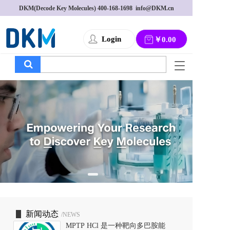
DKM(Decode Key Molecules) 
400-168-1698
  info@DKM.cn
Login
￥0.00
T
o
g
g
l
e
n
a
v
i
g
a
t
i
o
新闻动态
/NEWS
n
MPTP HCl 是一种靶向多巴胺能