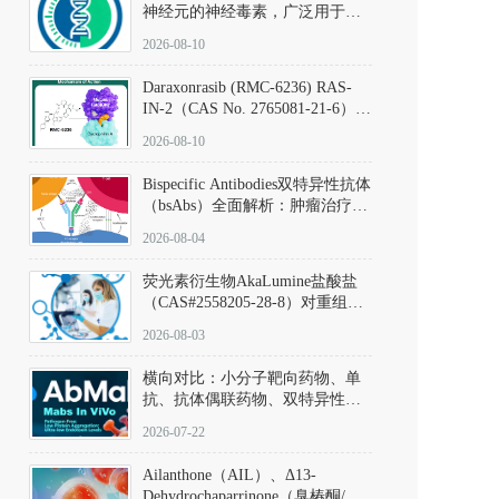
神经元的神经毒素，广泛用于构
建帕金森病动物模型。该化合物
2026-08-10
以盐酸盐形式存在，可触发线粒
体介导的神经元凋亡。其经典应
Daraxonrasib (RMC-6236) RAS-
用即为选择性损毁中脑黑质致密
IN-2（CAS No. 2765081-21-6）：
部多巴胺能神经元，从而可靠模
体外与体内药理学评价方法，靶
拟帕金森病的核心病理与行为表
2026-08-10
向KRAS/NRAS/HRAS的广谱RAS
型。
抑制剂
Bispecific Antibodies双特异性抗体
（bsAbs）全面解析：肿瘤治疗的
突破性进展及获批药物全景
2026-08-04
荧光素衍生物AkaLumine盐酸盐
（CAS#2558205-28-8）对重组萤
火虫荧光素酶（Fluc）的米氏常
2026-08-03
数（Km）为2.06 μM；其近红外
发光特性赋予优异的组织穿透能
横向对比：小分子靶向药物、单
力，大幅增强成像信噪比，从而
抗、抗体偶联药物、双特异性抗
实现活体动物模型中极低给药剂
体与CAR-T细胞治疗的技术特征
量下的高灵敏度、非侵入式生物
2026-07-22
及应用瓶颈
发光动态追踪。
Ailanthone（AIL）、Δ13-
Dehydrochaparrinone（臭椿酮/臭