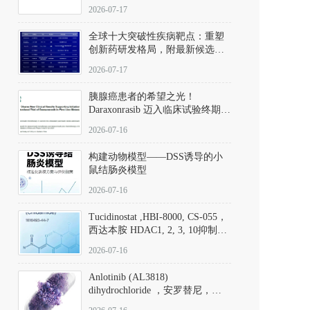
性。
172889-27-9）｜货号 D807008｜
2026-07-17
应用指南
全球十大突破性疾病靶点：重塑
创新药研发格局，附最新候选分
子清单
2026-07-17
胰腺癌患者的希望之光！
Daraxonrasib 迈入临床试验终期阶
段
2026-07-16
构建动物模型——DSS诱导的小
鼠结肠炎模型
2026-07-16
Tucidinostat ,HBI-8000, CS-055，
西达本胺 HDAC1, 2, 3, 10抑制剂
(CAS#1616493-44-7 目录号
2026-07-16
D808567) - DKM活性分子
Anlotinib (AL3818)
dihydrochloride ，安罗替尼，
ALTN、 Anlotinib、 Anlotinib