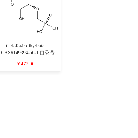
Cidofovir dihydrate
CAS#149394-66-1 目录号
D913936）
￥477.00