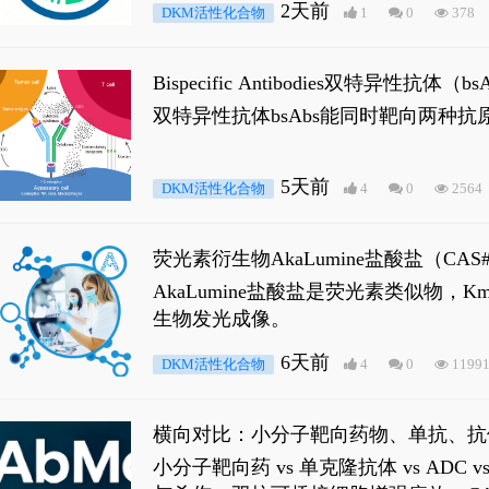
2天前
DKM活性化合物
1
0
378
Bispecific Antibodies双特
双特异性抗体bsAbs能同时靶向两
5天前
DKM活性化合物
4
0
2564
荧光素衍生物AkaLumine盐酸盐（CA
穿透能力，大幅增强成像信噪比，从而
AkaLumine盐酸盐是荧光素类似物
生物发光成像。
6天前
DKM活性化合物
4
0
1199
横向对比：小分子靶向药物、单抗、抗
小分子靶向药 vs 单克隆抗体 vs A