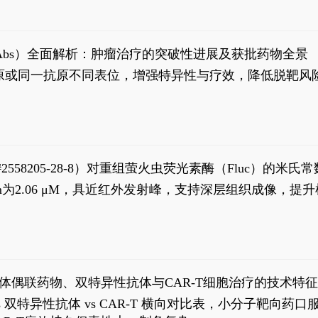
异性抗体（bsAbs）全面解析：肿瘤治疗的突破性进展及获批药物全景
种抗原或同一抗原不同表位，增强特异性与疗效，降低脱靶
S#2558205-28-8）对重组萤火虫荧光素酶（Fluc）的
实现活体动物模型中极低给药剂量下的高灵敏度、非侵入
，Km为2.06 μM，具近红外发射峰，支持深层组织成像
1
体偶联药物、双特异性抗体与CAR-T细胞治疗的技术特
DC vs 双特异性抗体 vs CAR-T 横向对比表，小分子