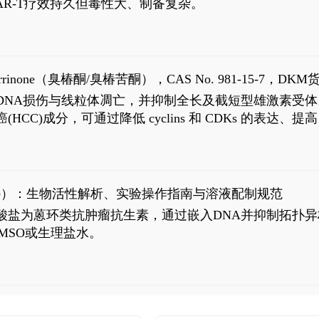
R-T疗效持久但毒性大、制备复杂。
9
aparrinone（臭椿酮/臭椿苦酮），CAS No. 981-15-7，DKM货
伤与线粒体凋亡，并抑制全长及截短型雄激素受体。Ailanthone (
过抗肝癌(HCC)成分，可通过降低 cyclins 和 CDKs 的表达、提
R 通路的激活。Ailanthone 可在Huh7细胞中诱导线粒体介导
-FL)和组成型活性截断AR剪接变体(AR-Vs, AR1-651)的抑制剂
chloride）：生物活性解析、实验操作指南与溶液配制规范
n) HCl阿霉素盐酸盐为蒽环类抗肿瘤抗生素，通过嵌入DNA并抑
MSO或生理盐水。