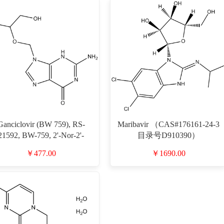
Ganciclovir (BW 759), RS-
Maribavir （CAS#176161-24-3
21592, BW-759, 2'-Nor-2'-
目录号D910390）
eoxyguanosine，更昔洛韦,丙
￥477.00
￥1690.00
苷（CAS#82410-32-0 目录
号D801878）