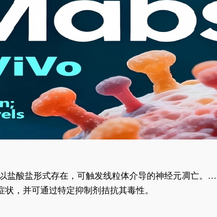
合物以盐酸盐形式存在，可触发线粒体介导的神经元凋亡。其
行为表型。
样症状，并可通过特定抑制剂拮抗其毒性。