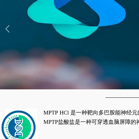
MPTP HCl 是一种靶向多巴胺能
经典应用即为选择性损毁中脑黑质致密
MPTP盐酸盐是一种可穿透血脑屏障