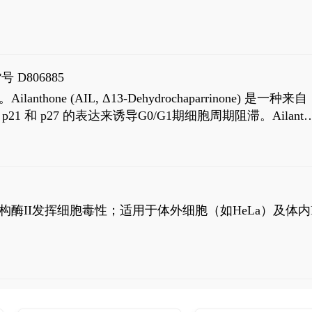
号 D806885
AIL, Δ13-Dehydrochaparrinone) 是一种来自
高 p21 和 p27 的表达来诱导G0/G1期细胞周期阻滞。Ailanth
、涉及 PI3K/AKT 信号通路的细胞凋亡。Ailanthone 也
，对应的IC50值分别为69 nM和309 nM。
制拓扑异构酶II发挥细胞毒性；适用于体外细胞（如HeLa）及体内