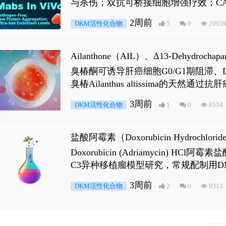
与杀伤；双抗可桥接细胞增强疗效；CA
2周前
DKM活性化合物
5
0
2095
Ailanthone（AIL）、Δ13-Dehydroch
臭椿酮可诱导肝癌细胞G0/G1期阻滞、DNA损
臭椿Ailanthus altissima的天然通
ne 可触发DNA损伤，其特征为 ATM/AT
3周前
DKM活性化合物
1
0
8534
是全长 Androgen Receptor (AR
盐酸阿霉素（Doxorubicin Hydro
Doxorubicin (Adriamyci
C3异种移植瘤模型研究，常规配制用D
3周前
DKM活性化合物
2
0
9313