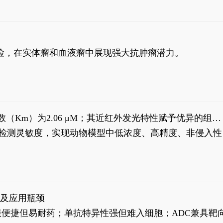
风险，在实体瘤和血液瘤中展现强大抗肿瘤潜力。
米氏常数（Km）为2.06 μM；其近红外发光特性赋予优异的组织
式生物发光动态追踪。
，提升检测灵敏度，实现动物模型中低浓度、高精度、非侵入性
征及应用瓶颈
靶向药口服便捷但易耐药；单抗特异性强但难入细胞；ADC兼具靶