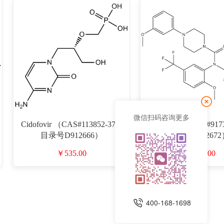
微信扫码咨询更多
Cidofovir （CAS#113852-37-2
Letermovir （CAS#917
目录号D912666）
目录号D912672
￥535.00
￥2383.00
400-168-1698