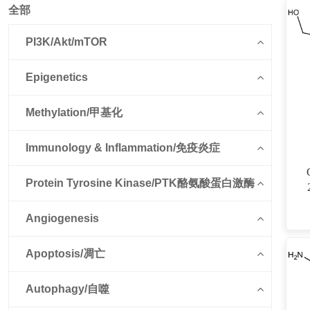
全部
PI3K/Akt/mTOR
Epigenetics
Methylation/甲基化
Immunology & Inflammation/免疫炎症
Protein Tyrosine Kinase/PTK酪氨酸蛋白激酶
d
氧鸟
Angiogenesis
Apoptosis/凋亡
Autophagy/自噬