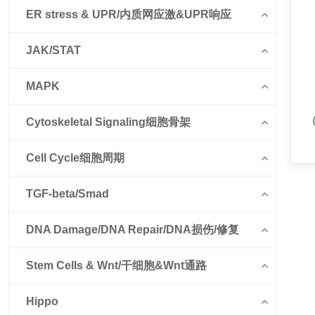
ER stress & UPR/内质网应激&UPR响应
JAK/STAT
MAPK
（
Cytoskeletal Signaling细胞骨架
Cell Cycle细胞周期
TGF-beta/Smad
DNA Damage/DNA Repair/DNA损伤/修复
Stem Cells & Wnt/干细胞&Wnt通路
Hippo