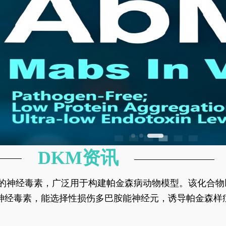
DKM资讯
神经元的神经毒素，广泛用于构建帕金森病动物模型。该化
部多巴胺能神经元，从而可靠模拟帕金森病的核心病理与
的神经毒素，能选择性损伤多巴胺能神经元，诱导帕金森