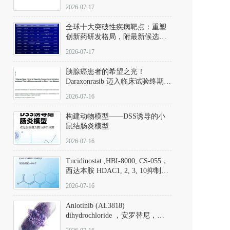
性。
172889-27-9）｜货号 D807008｜
2026-07-17
应用指南
全球十大突破性疾病靶点：重塑
创新药研发格局，附最新候选分
子清单
2026-07-17
胰腺癌患者的希望之光！
Daraxonrasib 迈入临床试验终期阶
段
2026-07-16
构建动物模型——DSS诱导的小
鼠结肠炎模型
2026-07-16
Tucidinostat ,HBI-8000, CS-055，
西达本胺 HDAC1, 2, 3, 10抑制剂
(CAS#1616493-44-7 目录号
2026-07-16
D808567) - DKM活性分子
Anlotinib (AL3818)
dihydrochloride ，安罗替尼，
ALTN、 Anlotinib、 Anlotinib