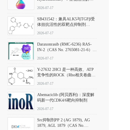
析、实验操作指南与溶液配制规
2026-07-17
范
SB431542：兼具ALK5与TGFβ受
体拮抗活性的双靶点抑制剂
（CAS号：301836-41-9；货号：
2026-07-17
D801067）
Daraxonrasib (RMC-6236) RAS-
IN-2（CAS No. 2765081-21-6）：
体外与体内药理学评价方法，靶
2026-07-17
向KRAS/NRAS/HRAS的广谱RAS
抑制剂
Y-27632 2HCl 是一种高效、ATP
竞争性的ROCK（Rho相关卷曲螺
旋蛋白激酶）选择性抑制剂，可
2026-07-17
同等抑制ROCK1与ROCK2；其通
过精准嵌入激酶的ATP结合位点
Abemaciclib (阿贝西利)：深度解
发挥抑制作用，对ROCK1和
码新一代CDK4/6靶向抑制剂
ROCK2的解离常数（Ki）分别为
140 nM和300 nM；在众多丝氨酸/
2026-07-17
苏氨酸激酶（如PKC、MLCK）
中，其靶向ROCK的选择性超过
Src抑制剂PP 2 (AG 1879), AG
200倍，凸显出优异的分子特异
1879, AGL 1879（CAS No.