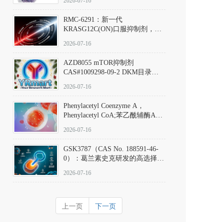
2026-07-16
Hydrochloride实验方法步骤SOP
RMC-6291：新一代
KRASG12C(ON)口服抑制剂，
RMC-6291
2026-07-16
(Elironrasib)CAS#2641998-63-0
AZD8055 mTOR抑制剂
CAS#1009298-09-2 DKM目录号
D801555：一种强效双靶向mTOR
2026-07-16
激酶抑制剂的深度剖析
Phenylacetyl Coenzyme A，
Phenylacetyl CoA;苯乙酰辅酶A
CAS#7532-39-0 目录号D944626
2026-07-16
GSK3787（CAS No. 188591-46-
0）：葛兰素史克研发的高选择
性、不可逆共价PPARδ特异性拮
2026-07-16
抗剂，被广泛视为研究PPARδ核
受体生理功能、信号通路验证及
靶点药理机制的金标准化学探
上一页
下一页
针。