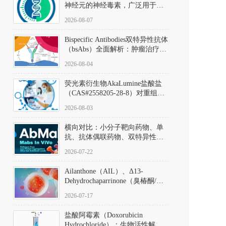
神经元的神经毒素，广泛用于构
建帕金森病动物模型。该化合物
2026-08-07
以盐酸盐形式存在，可触发线粒
体介导的神经元凋亡。其经典应
Bispecific Antibodies双特异性抗体
用即为选择性损毁中脑黑质致密
（bsAbs）全面解析：肿瘤治疗的
部多巴胺能神经元，从而可靠模
突破性进展及获批药物全景
拟帕金森病的核心病理与行为表
2026-08-04
型。
荧光素衍生物AkaLumine盐酸盐
（CAS#2558205-28-8）对重组萤
火虫荧光素酶（Fluc）的米氏常
2026-08-03
数（Km）为2.06 μM；其近红外
发光特性赋予优异的组织穿透能
横向对比：小分子靶向药物、单
力，大幅增强成像信噪比，从而
抗、抗体偶联药物、双特异性抗
实现活体动物模型中极低给药剂
体与CAR-T细胞治疗的技术特征
量下的高灵敏度、非侵入式生物
2026-07-22
及应用瓶颈
发光动态追踪。
Ailanthone（AIL）、Δ13-
Dehydrochaparrinone（臭椿酮/臭
椿苦酮），CAS No. 981-15-7，
2026-07-17
DKM货号 D806885
盐酸阿霉素（Doxorubicin
Hydrochloride）：生物活性解