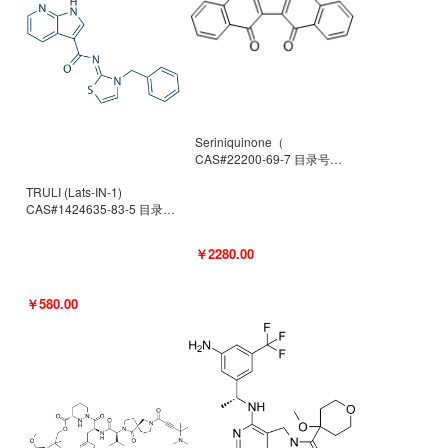
Seriniquinone（
CAS#22200-69-7 目录号
D940363）
TRULI (Lats-IN-1)
CAS#1424635-83-5 目录号
D801061
￥2280.00
￥580.00