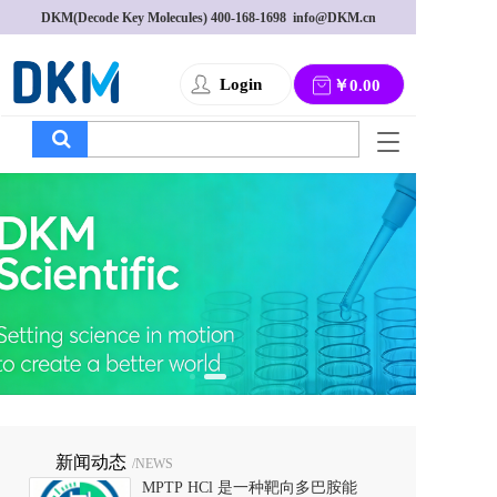
DKM(Decode Key Molecules) 
400-168-1698
  info@DKM.cn
Login
￥0.00
T
o
g
g
l
e
n
a
v
i
g
a
t
i
o
新闻动态
/NEWS
n
MPTP HCl 是一种靶向多巴胺能