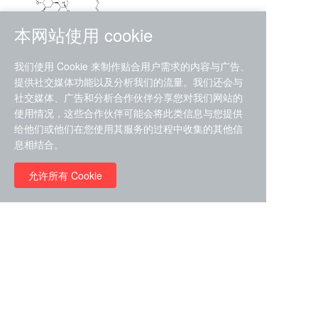
本网站使用 cookie
RMC-4630 (SHP2-IN-7)
我们使用 Cookie 来制作贴合用户需求的内容与广告、
（CAS#2172652-48-9 目录
提供社交媒体功能以及分析我们的流量。我们还会与
号D9063487）
社交媒体、广告和分析合作伙伴分享您对我们网站的
RMC-6272（ Cas
No.:2382769-46-0 目录号
使用情况，这些合作伙伴可能会将此类信息与您提供
D9036531）
给他们或他们在您使用其服务的过程中收集的其他信
￥1850.00
息相结合。
允许所有 Cookie
￥11680.00