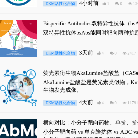
4小时前
DKM活性化合物
1
0
15
Bispecific Antibodies双特
双特异性抗体bsAbs能同时靶向两
3天前
DKM活性化合物
4
0
2417
荧光素衍生物AkaLumine盐酸盐（CA
穿透能力，大幅增强成像信噪比，从而
AkaLumine盐酸盐是荧光素类似物
生物发光成像。
4天前
DKM活性化合物
4
0
1179
横向对比：小分子靶向药物、单抗、抗
小分子靶向药 vs 单克隆抗体 vs A