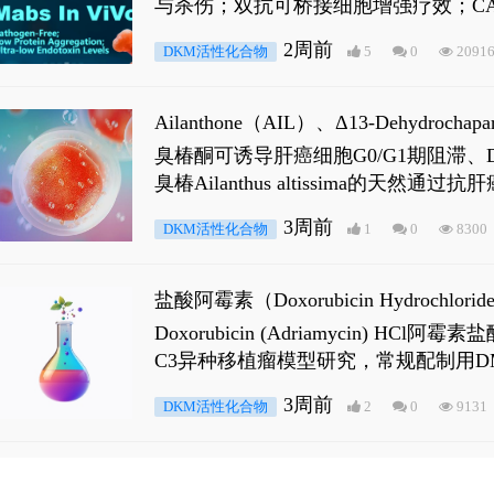
与杀伤；双抗可桥接细胞增强疗效；CA
2周前
DKM活性化合物
5
0
2091
Ailanthone（AIL）、Δ13-Dehydroch
臭椿酮可诱导肝癌细胞G0/G1期阻滞、DNA损
臭椿Ailanthus altissima的天然通
ne 可触发DNA损伤，其特征为 ATM/AT
3周前
DKM活性化合物
1
0
8300
是全长 Androgen Receptor (AR
盐酸阿霉素（Doxorubicin Hydro
Doxorubicin (Adriamyci
C3异种移植瘤模型研究，常规配制用D
3周前
DKM活性化合物
2
0
9131