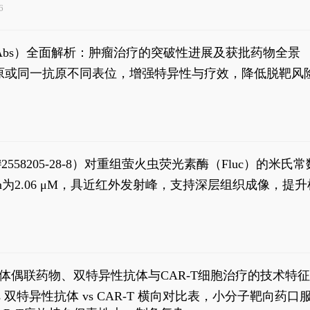
6
异性抗体（bsAbs）全面解析：肿瘤治疗的突破性进展及获批药物全景
种抗原或同一抗原不同表位，增强特异性与疗效，降低脱靶
S#2558205-28-8）对重组萤火虫荧光素酶（Fluc）的
实现活体动物模型中极低给药剂量下的高灵敏度、非侵入
，Km为2.06 μM，具近红外发射峰，支持深层组织成像
1
体偶联药物、双特异性抗体与CAR-T细胞治疗的技术特
DC vs 双特异性抗体 vs CAR-T 横向对比表，小分子