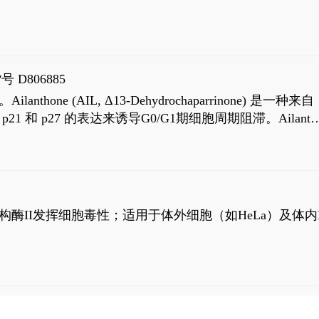
号 D806885
AIL, Δ13-Dehydrochaparrinone) 是一种来自
高 p21 和 p27 的表达来诱导G0/G1期细胞周期阻滞。Ailanth
、涉及 PI3K/AKT 信号通路的细胞凋亡。Ailanthone 也
，对应的IC50值分别为69 nM和309 nM。
制拓扑异构酶II发挥细胞毒性；适用于体外细胞（如HeLa）及体内