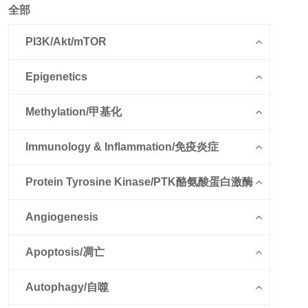
全部
PI3K/Akt/mTOR
Epigenetics
Methylation/甲基化
Immunology & Inflammation/免疫炎症
Protein Tyrosine Kinase/PTK酪氨酸蛋白激酶
Angiogenesis
Apoptosis/凋亡
Autophagy/自噬