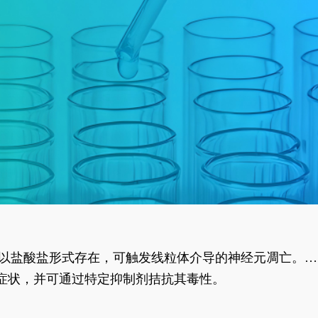
合物以盐酸盐形式存在，可触发线粒体介导的神经元凋亡。其
行为表型。
样症状，并可通过特定抑制剂拮抗其毒性。