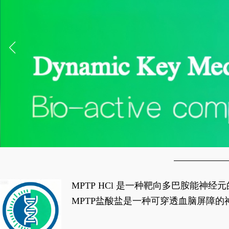
MPTP HCl 是一种靶向多巴胺能
经典应用即为选择性损毁中脑黑质致密
MPTP盐酸盐是一种可穿透血脑屏障