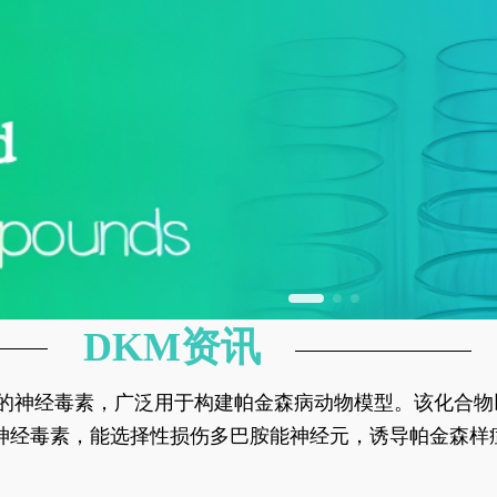
DKM资讯
神经元的神经毒素，广泛用于构建帕金森病动物模型。该化
部多巴胺能神经元，从而可靠模拟帕金森病的核心病理与
的神经毒素，能选择性损伤多巴胺能神经元，诱导帕金森