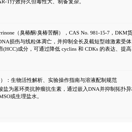
R-T疗效持久但毒性大、制备复杂。
6
aparrinone（臭椿酮/臭椿苦酮），CAS No. 981-15-7，DKM货
伤与线粒体凋亡，并抑制全长及截短型雄激素受体。Ailanthone (
过抗肝癌(HCC)成分，可通过降低 cyclins 和 CDKs 的表达、提
R 通路的激活。Ailanthone 可在Huh7细胞中诱导线粒体介导
-FL)和组成型活性截断AR剪接变体(AR-Vs, AR1-651)的抑制剂
chloride）：生物活性解析、实验操作指南与溶液配制规范
n) HCl阿霉素盐酸盐为蒽环类抗肿瘤抗生素，通过嵌入DNA并抑
MSO或生理盐水。