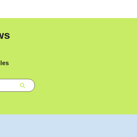
ws
les