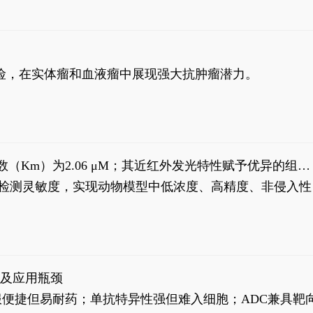
风险，在实体瘤和血液瘤中展现强大抗肿瘤潜力。
米氏常数（Km）为2.06 μM；其近红外发光特性赋予优异的组织
式生物发光动态追踪。
，提升检测灵敏度，实现动物模型中低浓度、高精度、非侵入性
征及应用瓶颈
靶向药口服便捷但易耐药；单抗特异性强但难入细胞；ADC兼具靶