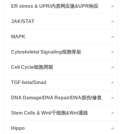
ER stress & UPR/内质网应激&UPR响应
JAK/STAT
MAPK
Cytoskeletal Signaling细胞骨架
Cell Cycle细胞周期
TGF-beta/Smad
DNA Damage/DNA Repair/DNA损伤/修复
Stem Cells & Wnt/干细胞&Wnt通路
Hippo