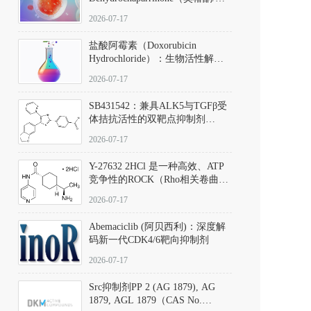
椿苦酮），CAS No. 981-15-7，
2026-07-17
DKM货号 D806885
盐酸阿霉素（Doxorubicin
Hydrochloride）：生物活性解
析、实验操作指南与溶液配制规
2026-07-17
范
SB431542：兼具ALK5与TGFβ受
体拮抗活性的双靶点抑制剂
（CAS号：301836-41-9；货号：
2026-07-17
D801067）
Y-27632 2HCl 是一种高效、ATP
竞争性的ROCK（Rho相关卷曲螺
旋蛋白激酶）选择性抑制剂，可
2026-07-17
同等抑制ROCK1与ROCK2；其通
过精准嵌入激酶的ATP结合位点
Abemaciclib (阿贝西利)：深度解
发挥抑制作用，对ROCK1和
码新一代CDK4/6靶向抑制剂
ROCK2的解离常数（Ki）分别为
140 nM和300 nM；在众多丝氨酸/
2026-07-17
苏氨酸激酶（如PKC、MLCK）
中，其靶向ROCK的选择性超过
Src抑制剂PP 2 (AG 1879), AG
200倍，凸显出优异的分子特异
1879, AGL 1879（CAS No.