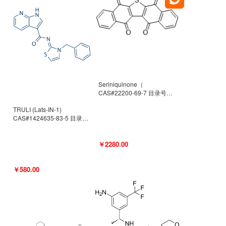
Seriniquinone（
CAS#22200-69-7 目录号
D940363）
TRULI (Lats-IN-1)
CAS#1424635-83-5 目录号
D801061
￥2280.00
￥580.00