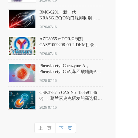
2026-07-16
Hydrochloride实验方法步骤SOP
RMC-6291：新一代
KRASG12C(ON)口服抑制剂，
RMC-6291
2026-07-16
(Elironrasib)CAS#2641998-63-0
AZD8055 mTOR抑制剂
CAS#1009298-09-2 DKM目录号
D801555：一种强效双靶向mTOR
2026-07-16
激酶抑制剂的深度剖析
Phenylacetyl Coenzyme A，
Phenylacetyl CoA;苯乙酰辅酶A
CAS#7532-39-0 目录号D944626
2026-07-16
GSK3787（CAS No. 188591-46-
0）：葛兰素史克研发的高选择
性、不可逆共价PPARδ特异性拮
2026-07-16
抗剂，被广泛视为研究PPARδ核
受体生理功能、信号通路验证及
靶点药理机制的金标准化学探
上一页
下一页
针。