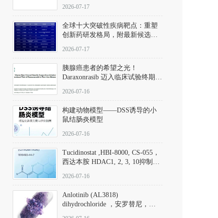
性。
172889-27-9）｜货号 D807008｜
2026-07-17
应用指南
全球十大突破性疾病靶点：重塑
创新药研发格局，附最新候选分
子清单
2026-07-17
胰腺癌患者的希望之光！
Daraxonrasib 迈入临床试验终期阶
段
2026-07-16
构建动物模型——DSS诱导的小
鼠结肠炎模型
2026-07-16
Tucidinostat ,HBI-8000, CS-055，
西达本胺 HDAC1, 2, 3, 10抑制剂
(CAS#1616493-44-7 目录号
2026-07-16
D808567) - DKM活性分子
Anlotinib (AL3818)
dihydrochloride ，安罗替尼，
ALTN、 Anlotinib、 Anlotinib