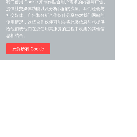
我们使用 Cookie 来制作贴合用户需求的内容与广告、
提供社交媒体功能以及分析我们的流量。我们还会与
社交媒体、广告和分析合作伙伴分享您对我们网站的
使用情况，这些合作伙伴可能会将此类信息与您提供
给他们或他们在您使用其服务的过程中收集的其他信
ZDZ-553， compound 22a，
息相结合。
STAT1抑制剂 目录号
RMC-6291 (Elironrasib)
D9181792
（CAS#2641998-63-0 目录
允许所有 Cookie
号D8001606）
￥8960.00
￥2580.00