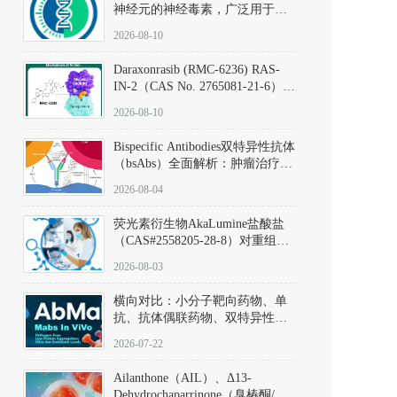
神经元的神经毒素，广泛用于构
建帕金森病动物模型。该化合物
2026-08-10
以盐酸盐形式存在，可触发线粒
体介导的神经元凋亡。其经典应
Daraxonrasib (RMC-6236) RAS-
用即为选择性损毁中脑黑质致密
IN-2（CAS No. 2765081-21-6）：
部多巴胺能神经元，从而可靠模
体外与体内药理学评价方法，靶
拟帕金森病的核心病理与行为表
2026-08-10
向KRAS/NRAS/HRAS的广谱RAS
型。
抑制剂
Bispecific Antibodies双特异性抗体
（bsAbs）全面解析：肿瘤治疗的
突破性进展及获批药物全景
2026-08-04
荧光素衍生物AkaLumine盐酸盐
（CAS#2558205-28-8）对重组萤
火虫荧光素酶（Fluc）的米氏常
2026-08-03
数（Km）为2.06 μM；其近红外
发光特性赋予优异的组织穿透能
横向对比：小分子靶向药物、单
力，大幅增强成像信噪比，从而
抗、抗体偶联药物、双特异性抗
实现活体动物模型中极低给药剂
体与CAR-T细胞治疗的技术特征
量下的高灵敏度、非侵入式生物
2026-07-22
及应用瓶颈
发光动态追踪。
Ailanthone（AIL）、Δ13-
Dehydrochaparrinone（臭椿酮/臭