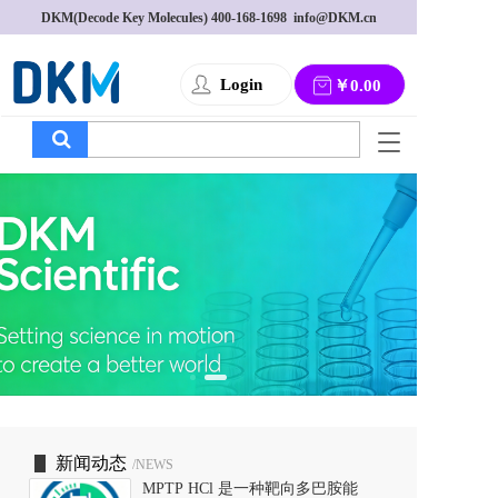
DKM(Decode Key Molecules) 
400-168-1698
  info@DKM.cn
Login
￥0.00
T
o
g
g
l
e
n
a
v
i
g
a
t
i
o
新闻动态
/NEWS
n
MPTP HCl 是一种靶向多巴胺能