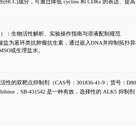
过抗肝癌(HCC)成分，可通过降低 cyclins 和 CDKs 的表达、提
R 通路的激活。Ailanthone 可在Huh7细胞中诱导线粒体介导
-FL)和组成型活性截断AR剪接变体(AR-Vs, AR1-651)的抑制剂
chloride）：生物活性解析、实验操作指南与溶液配制规范
n) HCl阿霉素盐酸盐为蒽环类抗肿瘤抗生素，通过嵌入DNA并抑
MSO或生理盐水。
抗活性的双靶点抑制剂（CAS号：301836-41-9；货号：D80
 Receptor inhibitor，SB-431542 是一种有效，选择性的 A