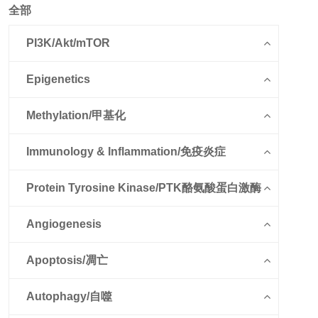
全部
PI3K/Akt/mTOR
Epigenetics
Methylation/甲基化
Immunology & Inflammation/免疫炎症
Protein Tyrosine Kinase/PTK酪氨酸蛋白激酶
Angiogenesis
Apoptosis/凋亡
Autophagy/自噬