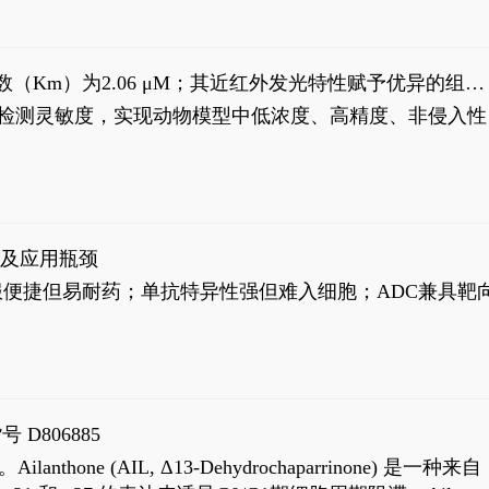
米氏常数（Km）为2.06 μM；其近红外发光特性赋予优异的组织
式生物发光动态追踪。
，提升检测灵敏度，实现动物模型中低浓度、高精度、非侵入性
征及应用瓶颈
靶向药口服便捷但易耐药；单抗特异性强但难入细胞；ADC兼具靶
号 D806885
AIL, Δ13-Dehydrochaparrinone) 是一种来自