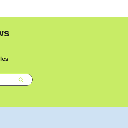
ws
les