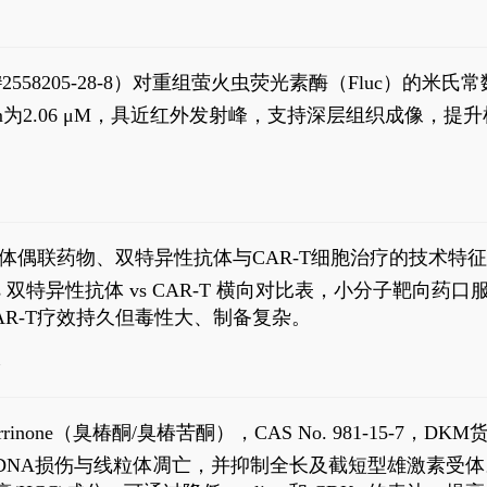
S#2558205-28-8）对重组萤火虫荧光素酶（Fluc）的
实现活体动物模型中极低给药剂量下的高灵敏度、非侵入
，Km为2.06 μM，具近红外发射峰，支持深层组织成像
1
体偶联药物、双特异性抗体与CAR-T细胞治疗的技术特
DC vs 双特异性抗体 vs CAR-T 横向对比表，小分子
R-T疗效持久但毒性大、制备复杂。
4
aparrinone（臭椿酮/臭椿苦酮），CAS No. 981-15-7，DKM货
伤与线粒体凋亡，并抑制全长及截短型雄激素受体。Ailanthone (