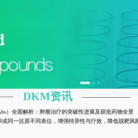
DKM资讯
异性抗体（bsAbs）全面解析：肿瘤治疗的突破性进展及获批药物全景
种抗原或同一抗原不同表位，增强特异性与疗效，降低脱靶