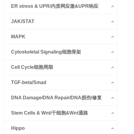
ER stress & UPR/内质网应激&UPR响应
JAK/STAT
MAPK
Cytoskeletal Signaling细胞骨架
Cell Cycle细胞周期
TGF-beta/Smad
DNA Damage/DNA Repair/DNA损伤/修复
Stem Cells & Wnt/干细胞&Wnt通路
Hippo