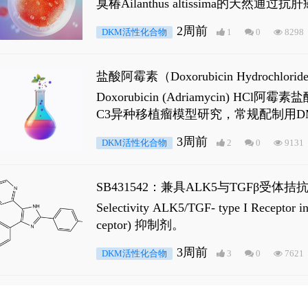
臭椿Ailanthus altissima的天然通
ne 可触发DNA损伤，其特征为 ATM/AT
2周前
DKM活性化合物
1
0
8298
是全长 Androgen Receptor (AR
盐酸阿霉素（Doxorubicin Hydro
Doxorubicin (Adriamyci
C3异种移植瘤模型研究，常规配制用D
3周前
DKM活性化合物
2
0
9131
SB431542：兼具ALK5与TGFβ受体拮
Selectivity ALK5/TGF- type I
ceptor) 抑制剂。
3周前
DKM活性化合物
3
0
7621