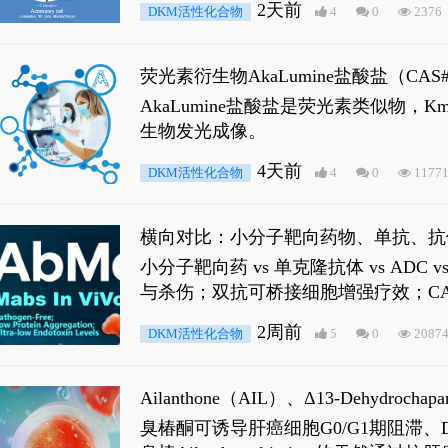
2天前
DKM活性化合物
4
0
2376
荧光素衍生物AkaLumine盐酸盐（CA
穿透能力，大幅增强成像信噪比，从而
AkaLumine盐酸盐是荧光素类似物
生物发光成像。
4天前
DKM活性化合物
4
0
1177
横向对比：小分子靶向药物、单抗、抗
小分子靶向药 vs 单克隆抗体 vs A
与杀伤；双抗可桥接细胞增强疗效；CA
2周前
DKM活性化合物
5
0
2087
Ailanthone（AIL）、Δ13-Dehydroch
臭椿酮可诱导肝癌细胞G0/G1期阻滞、DNA损