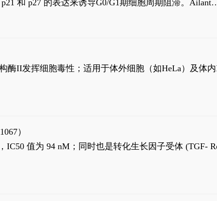
高 p21 和 p27 的表达来诱导G0/G1期细胞周期阻滞。Ailanth
、涉及 PI3K/AKT 信号通路的细胞凋亡。Ailanthone 也
，对应的IC50值分别为69 nM和309 nM。
制拓扑异构酶II发挥细胞毒性；适用于体外细胞（如HeLa）及体内
1067）
LK5 抑制剂，IC50 值为 94 nM；同时也是转化生长因子受体 (TGF- R