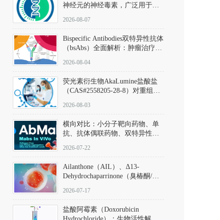
神经元的神经毒素，广泛用于构
建帕金森病动物模型。该化合物
2026-08-07
以盐酸盐形式存在，可触发线粒
体介导的神经元凋亡。其经典应
Bispecific Antibodies双特异性抗体
用即为选择性损毁中脑黑质致密
（bsAbs）全面解析：肿瘤治疗的
部多巴胺能神经元，从而可靠模
突破性进展及获批药物全景
拟帕金森病的核心病理与行为表
2026-08-04
型。
荧光素衍生物AkaLumine盐酸盐
（CAS#2558205-28-8）对重组萤
火虫荧光素酶（Fluc）的米氏常
2026-08-03
数（Km）为2.06 μM；其近红外
发光特性赋予优异的组织穿透能
横向对比：小分子靶向药物、单
力，大幅增强成像信噪比，从而
抗、抗体偶联药物、双特异性抗
实现活体动物模型中极低给药剂
体与CAR-T细胞治疗的技术特征
量下的高灵敏度、非侵入式生物
2026-07-22
及应用瓶颈
发光动态追踪。
Ailanthone（AIL）、Δ13-
Dehydrochaparrinone（臭椿酮/臭
椿苦酮），CAS No. 981-15-7，
2026-07-17
DKM货号 D806885
盐酸阿霉素（Doxorubicin
Hydrochloride）：生物活性解