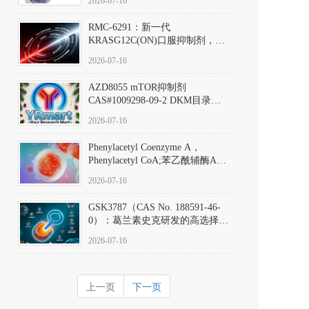
2026-07-16
Hydrochloride实验方法步骤SOP
RMC-6291：新一代
KRASG12C(ON)口服抑制剂，
RMC-6291
2026-07-16
(Elironrasib)CAS#2641998-63-0
AZD8055 mTOR抑制剂
CAS#1009298-09-2 DKM目录号
D801555：一种强效双靶向mTOR
2026-07-16
激酶抑制剂的深度剖析
Phenylacetyl Coenzyme A，
Phenylacetyl CoA;苯乙酰辅酶A
CAS#7532-39-0 目录号D944626
2026-07-16
GSK3787（CAS No. 188591-46-
0）：葛兰素史克研发的高选择
性、不可逆共价PPARδ特异性拮
2026-07-16
抗剂，被广泛视为研究PPARδ核
受体生理功能、信号通路验证及
靶点药理机制的金标准化学探
上一页
下一页
针。