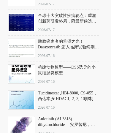
性。
172889-27-9）｜货号 D807008｜
2026-07-17
应用指南
全球十大突破性疾病靶点：重塑
创新药研发格局，附最新候选分
子清单
2026-07-17
胰腺癌患者的希望之光！
Daraxonrasib 迈入临床试验终期阶
段
2026-07-16
构建动物模型——DSS诱导的小
鼠结肠炎模型
2026-07-16
Tucidinostat ,HBI-8000, CS-055，
西达本胺 HDAC1, 2, 3, 10抑制剂
(CAS#1616493-44-7 目录号
2026-07-16
D808567) - DKM活性分子
Anlotinib (AL3818)
dihydrochloride ，安罗替尼，
ALTN、 Anlotinib、 Anlotinib