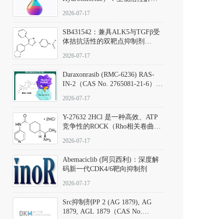
析、实验操作指南与溶液配制规
2026-07-17
范
SB431542：兼具ALK5与TGFβ受
体拮抗活性的双靶点抑制剂
（CAS号：301836-41-9；货号：
2026-07-17
D801067）
Daraxonrasib (RMC-6236) RAS-
IN-2（CAS No. 2765081-21-6）：
体外与体内药理学评价方法，靶
2026-07-17
向KRAS/NRAS/HRAS的广谱RAS
抑制剂
Y-27632 2HCl 是一种高效、ATP
竞争性的ROCK（Rho相关卷曲螺
旋蛋白激酶）选择性抑制剂，可
2026-07-17
同等抑制ROCK1与ROCK2；其通
过精准嵌入激酶的ATP结合位点
Abemaciclib (阿贝西利)：深度解
发挥抑制作用，对ROCK1和
码新一代CDK4/6靶向抑制剂
ROCK2的解离常数（Ki）分别为
140 nM和300 nM；在众多丝氨酸/
2026-07-17
苏氨酸激酶（如PKC、MLCK）
中，其靶向ROCK的选择性超过
Src抑制剂PP 2 (AG 1879), AG
200倍，凸显出优异的分子特异
1879, AGL 1879（CAS No.