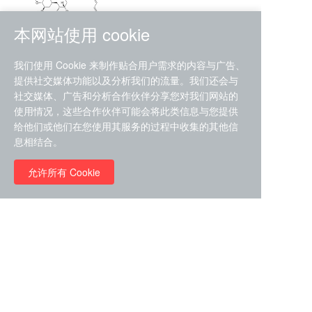
本网站使用 cookie
RMC-4630 (SHP2-IN-7)
我们使用 Cookie 来制作贴合用户需求的内容与广告、
（CAS#2172652-48-9 目录
提供社交媒体功能以及分析我们的流量。我们还会与
号D9063487）
社交媒体、广告和分析合作伙伴分享您对我们网站的
RMC-6272（ Cas
No.:2382769-46-0 目录号
使用情况，这些合作伙伴可能会将此类信息与您提供
D9036531）
给他们或他们在您使用其服务的过程中收集的其他信
￥1850.00
息相结合。
允许所有 Cookie
￥11680.00