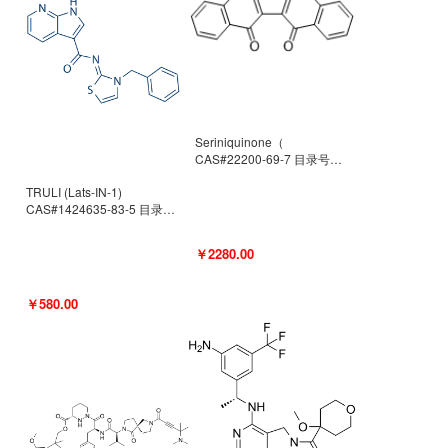
Seriniquinone（
CAS#22200-69-7 目录号
D940363）
TRULI (Lats-IN-1)
CAS#1424635-83-5 目录号
D801061
￥2280.00
￥580.00