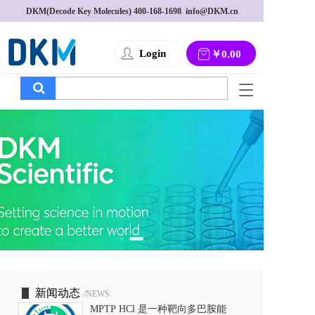
DKM(Decode Key Molecules) 
400-168-1698
  info@DKM.cn
Login
￥0.00
T
o
g
g
l
e
n
a
v
i
g
a
t
i
o
新闻动态
/NEWS
n
MPTP HCl 是一种靶向多巴胺能