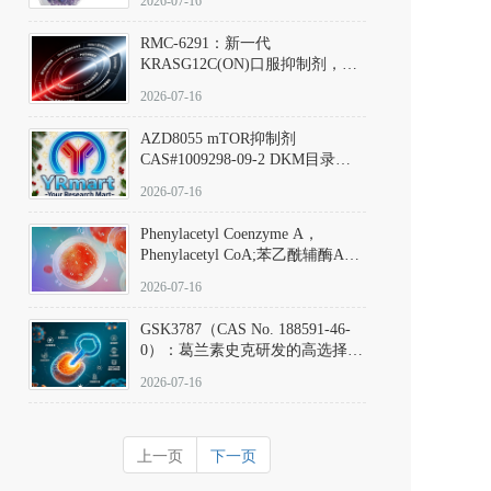
2026-07-16
Hydrochloride实验方法步骤SOP
RMC-6291：新一代
KRASG12C(ON)口服抑制剂，
RMC-6291
2026-07-16
(Elironrasib)CAS#2641998-63-0
AZD8055 mTOR抑制剂
CAS#1009298-09-2 DKM目录号
D801555：一种强效双靶向mTOR
2026-07-16
激酶抑制剂的深度剖析
Phenylacetyl Coenzyme A，
Phenylacetyl CoA;苯乙酰辅酶A
CAS#7532-39-0 目录号D944626
2026-07-16
GSK3787（CAS No. 188591-46-
0）：葛兰素史克研发的高选择
性、不可逆共价PPARδ特异性拮
2026-07-16
抗剂，被广泛视为研究PPARδ核
受体生理功能、信号通路验证及
靶点药理机制的金标准化学探
上一页
下一页
针。