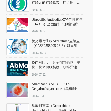
神经元的神经毒素，广泛用于构
建帕金森病动物模型。该化合物
2026-08-07
以盐酸盐形式存在，可触发线粒
体介导的神经元凋亡。其经典应
Bispecific Antibodies双特异性抗体
用即为选择性损毁中脑黑质致密
（bsAbs）全面解析：肿瘤治疗的
部多巴胺能神经元，从而可靠模
突破性进展及获批药物全景
拟帕金森病的核心病理与行为表
2026-08-04
型。
荧光素衍生物AkaLumine盐酸盐
（CAS#2558205-28-8）对重组萤
火虫荧光素酶（Fluc）的米氏常
2026-08-03
数（Km）为2.06 μM；其近红外
发光特性赋予优异的组织穿透能
横向对比：小分子靶向药物、单
力，大幅增强成像信噪比，从而
抗、抗体偶联药物、双特异性抗
实现活体动物模型中极低给药剂
体与CAR-T细胞治疗的技术特征
量下的高灵敏度、非侵入式生物
2026-07-22
及应用瓶颈
发光动态追踪。
Ailanthone（AIL）、Δ13-
Dehydrochaparrinone（臭椿酮/臭
椿苦酮），CAS No. 981-15-7，
2026-07-17
DKM货号 D806885
盐酸阿霉素（Doxorubicin
Hydrochloride）：生物活性解