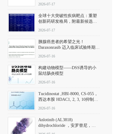
性。
172889-27-9）｜货号 D807008｜
2026-07-17
应用指南
全球十大突破性疾病靶点：重塑
创新药研发格局，附最新候选分
子清单
2026-07-17
胰腺癌患者的希望之光！
Daraxonrasib 迈入临床试验终期阶
段
2026-07-16
构建动物模型——DSS诱导的小
鼠结肠炎模型
2026-07-16
Tucidinostat ,HBI-8000, CS-055，
西达本胺 HDAC1, 2, 3, 10抑制剂
(CAS#1616493-44-7 目录号
2026-07-16
D808567) - DKM活性分子
Anlotinib (AL3818)
dihydrochloride ，安罗替尼，
ALTN、 Anlotinib、 Anlotinib