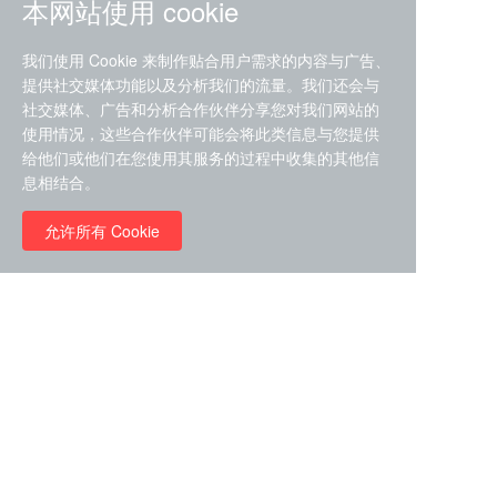
本网站使用 cookie
我们使用 Cookie 来制作贴合用户需求的内容与广告、
提供社交媒体功能以及分析我们的流量。我们还会与
社交媒体、广告和分析合作伙伴分享您对我们网站的
ZDZ-553， compound 22a，
使用情况，这些合作伙伴可能会将此类信息与您提供
STAT1抑制剂 目录号
给他们或他们在您使用其服务的过程中收集的其他信
RMC-6291 (Elironrasib)
D9181792
息相结合。
（CAS#2641998-63-0 目录
号D8001606）
允许所有 Cookie
￥8960.00
￥2580.00