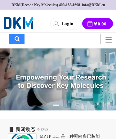
DKM(Decode Key Molecules) 
400-168-1698
  info@DKM.cn
Login
￥0.00
T
o
g
g
l
e
n
a
v
i
g
a
t
i
o
新闻动态
/NEWS
n
MPTP HCl 是一种靶向多巴胺能