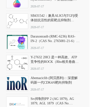
析、实验操作指南与溶液配制规
2026-07-17
范
SB431542：兼具ALK5与TGFβ受
体拮抗活性的双靶点抑制剂
（CAS号：301836-41-9；货号：
2026-07-17
D801067）
Daraxonrasib (RMC-6236) RAS-
IN-2（CAS No. 2765081-21-6）：
体外与体内药理学评价方法，靶
2026-07-17
向KRAS/NRAS/HRAS的广谱RAS
抑制剂
Y-27632 2HCl 是一种高效、ATP
竞争性的ROCK（Rho相关卷曲螺
旋蛋白激酶）选择性抑制剂，可
2026-07-17
同等抑制ROCK1与ROCK2；其通
过精准嵌入激酶的ATP结合位点
Abemaciclib (阿贝西利)：深度解
发挥抑制作用，对ROCK1和
码新一代CDK4/6靶向抑制剂
ROCK2的解离常数（Ki）分别为
140 nM和300 nM；在众多丝氨酸/
2026-07-17
苏氨酸激酶（如PKC、MLCK）
中，其靶向ROCK的选择性超过
Src抑制剂PP 2 (AG 1879), AG
200倍，凸显出优异的分子特异
1879, AGL 1879（CAS No.