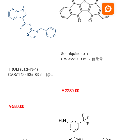
Seriniquinone（
CAS#22200-69-7 目录号
D940363）
TRULI (Lats-IN-1)
CAS#1424635-83-5 目录号
D801061
￥2280.00
￥580.00