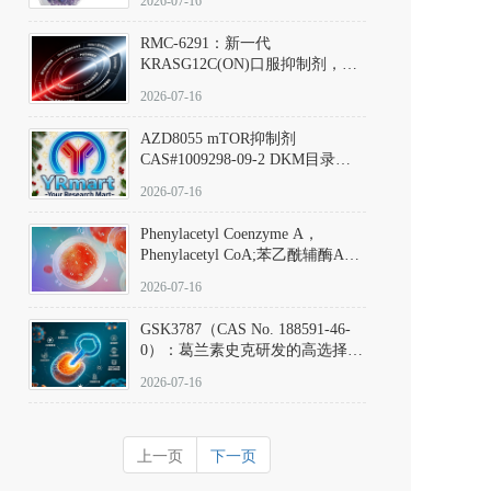
2026-07-16
Hydrochloride实验方法步骤SOP
RMC-6291：新一代
KRASG12C(ON)口服抑制剂，
RMC-6291
2026-07-16
(Elironrasib)CAS#2641998-63-0
AZD8055 mTOR抑制剂
CAS#1009298-09-2 DKM目录号
D801555：一种强效双靶向mTOR
2026-07-16
激酶抑制剂的深度剖析
Phenylacetyl Coenzyme A，
Phenylacetyl CoA;苯乙酰辅酶A
CAS#7532-39-0 目录号D944626
2026-07-16
GSK3787（CAS No. 188591-46-
0）：葛兰素史克研发的高选择
性、不可逆共价PPARδ特异性拮
2026-07-16
抗剂，被广泛视为研究PPARδ核
受体生理功能、信号通路验证及
靶点药理机制的金标准化学探
上一页
下一页
针。