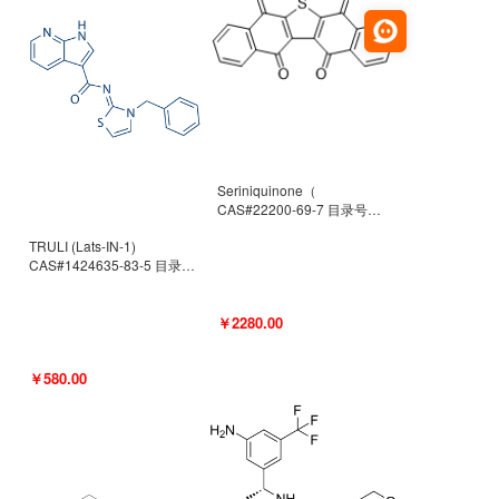
Seriniquinone（
CAS#22200-69-7 目录号
D940363）
TRULI (Lats-IN-1)
CAS#1424635-83-5 目录号
D801061
￥2280.00
￥580.00