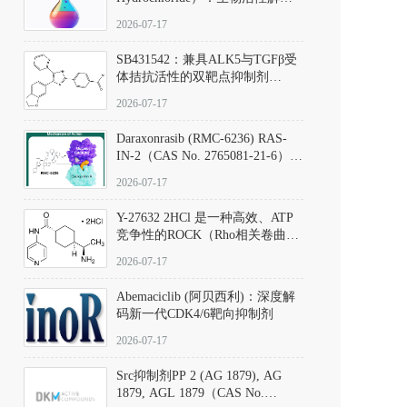
析、实验操作指南与溶液配制规
2026-07-17
范
SB431542：兼具ALK5与TGFβ受
体拮抗活性的双靶点抑制剂
（CAS号：301836-41-9；货号：
2026-07-17
D801067）
Daraxonrasib (RMC-6236) RAS-
IN-2（CAS No. 2765081-21-6）：
体外与体内药理学评价方法，靶
2026-07-17
向KRAS/NRAS/HRAS的广谱RAS
抑制剂
Y-27632 2HCl 是一种高效、ATP
竞争性的ROCK（Rho相关卷曲螺
旋蛋白激酶）选择性抑制剂，可
2026-07-17
同等抑制ROCK1与ROCK2；其通
过精准嵌入激酶的ATP结合位点
Abemaciclib (阿贝西利)：深度解
发挥抑制作用，对ROCK1和
码新一代CDK4/6靶向抑制剂
ROCK2的解离常数（Ki）分别为
140 nM和300 nM；在众多丝氨酸/
2026-07-17
苏氨酸激酶（如PKC、MLCK）
中，其靶向ROCK的选择性超过
Src抑制剂PP 2 (AG 1879), AG
200倍，凸显出优异的分子特异
1879, AGL 1879（CAS No.