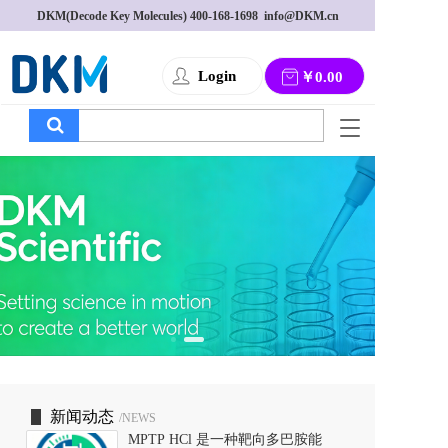
DKM(Decode Key Molecules) 
400-168-1698
  info@DKM.cn
Login
￥0.00
T
o
g
g
l
e
n
a
v
i
g
a
t
i
o
新闻动态
/NEWS
n
MPTP HCl 是一种靶向多巴胺能