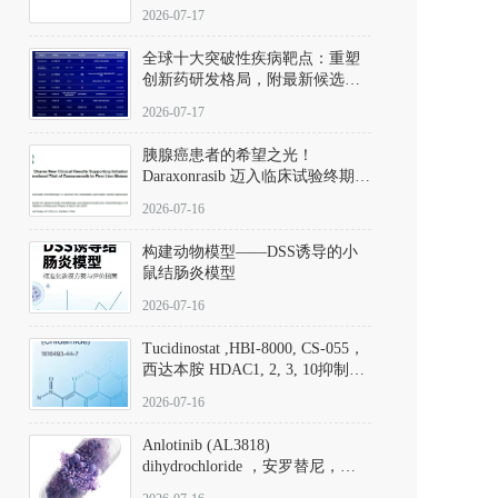
性。
172889-27-9）｜货号 D807008｜
2026-07-17
应用指南
全球十大突破性疾病靶点：重塑
创新药研发格局，附最新候选分
子清单
2026-07-17
胰腺癌患者的希望之光！
Daraxonrasib 迈入临床试验终期阶
段
2026-07-16
构建动物模型——DSS诱导的小
鼠结肠炎模型
2026-07-16
Tucidinostat ,HBI-8000, CS-055，
西达本胺 HDAC1, 2, 3, 10抑制剂
(CAS#1616493-44-7 目录号
2026-07-16
D808567) - DKM活性分子
Anlotinib (AL3818)
dihydrochloride ，安罗替尼，
ALTN、 Anlotinib、 Anlotinib