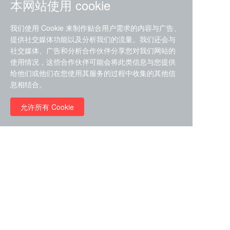
本网站使用 cookie
我们使用 Cookie 来制作贴合用户需求的内容与广告、
提供社交媒体功能以及分析我们的流量。我们还会与
社交媒体、广告和分析合作伙伴分享您对我们网站的
ZDZ-553， compound 22a，
使用情况，这些合作伙伴可能会将此类信息与您提供
STAT1抑制剂 目录号
给他们或他们在您使用其服务的过程中收集的其他信
RMC-6291 (Elironrasib)
D9181792
息相结合。
（CAS#2641998-63-0 目录
号D8001606）
允许所有 Cookie
￥8960.00
￥2580.00