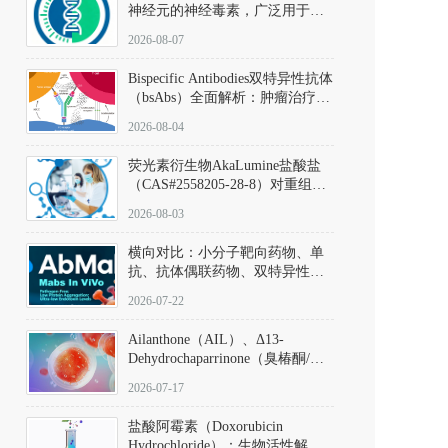
神经元的神经毒素，广泛用于构
建帕金森病动物模型。该化合物
2026-08-07
以盐酸盐形式存在，可触发线粒
体介导的神经元凋亡。其经典应
Bispecific Antibodies双特异性抗体
用即为选择性损毁中脑黑质致密
（bsAbs）全面解析：肿瘤治疗的
部多巴胺能神经元，从而可靠模
突破性进展及获批药物全景
拟帕金森病的核心病理与行为表
2026-08-04
型。
荧光素衍生物AkaLumine盐酸盐
（CAS#2558205-28-8）对重组萤
火虫荧光素酶（Fluc）的米氏常
2026-08-03
数（Km）为2.06 μM；其近红外
发光特性赋予优异的组织穿透能
横向对比：小分子靶向药物、单
力，大幅增强成像信噪比，从而
抗、抗体偶联药物、双特异性抗
实现活体动物模型中极低给药剂
体与CAR-T细胞治疗的技术特征
量下的高灵敏度、非侵入式生物
2026-07-22
及应用瓶颈
发光动态追踪。
Ailanthone（AIL）、Δ13-
Dehydrochaparrinone（臭椿酮/臭
椿苦酮），CAS No. 981-15-7，
2026-07-17
DKM货号 D806885
盐酸阿霉素（Doxorubicin
Hydrochloride）：生物活性解