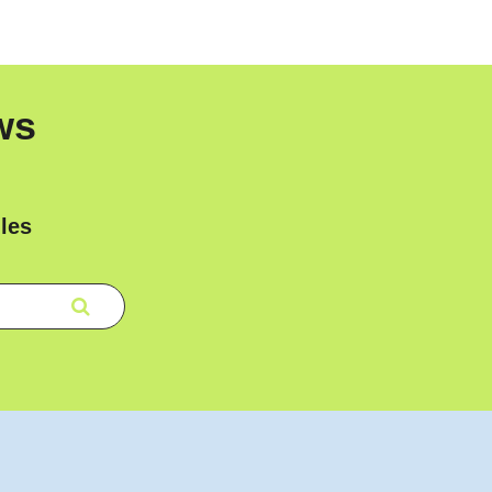
ws
les