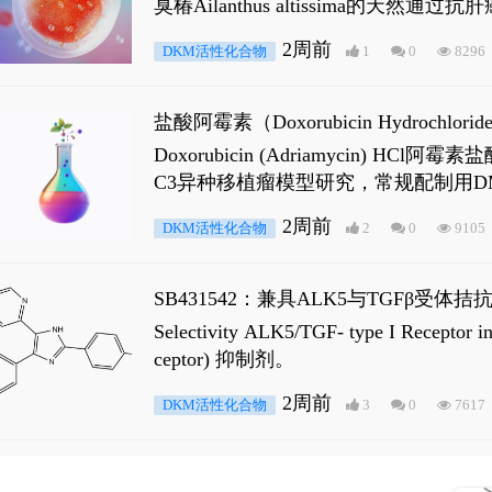
臭椿Ailanthus altissima的天然通
ne 可触发DNA损伤，其特征为 ATM/AT
2周前
DKM活性化合物
1
0
8296
是全长 Androgen Receptor (AR
盐酸阿霉素（Doxorubicin Hydro
Doxorubicin (Adriamyci
C3异种移植瘤模型研究，常规配制用D
2周前
DKM活性化合物
2
0
9105
SB431542：兼具ALK5与TGFβ受体拮
Selectivity ALK5/TGF- type I
ceptor) 抑制剂。
2周前
DKM活性化合物
3
0
7617