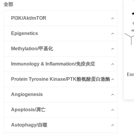
全部
PI3K/Akt/mTOR
Epigenetics
Methylation/甲基化
Immunology & Inflammation/免疫炎症
Enn
Protein Tyrosine Kinase/PTK酪氨酸蛋白激酶
Angiogenesis
Apoptosis/凋亡
Autophagy/自噬