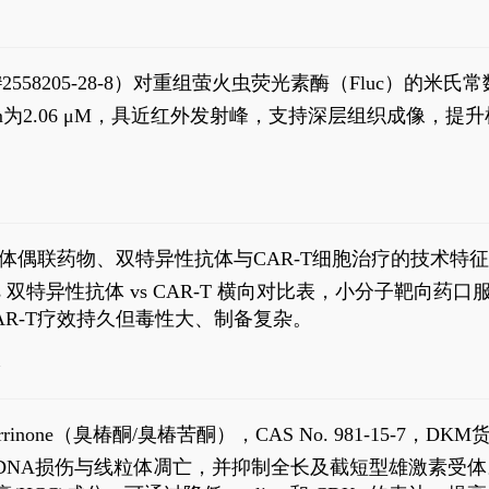
S#2558205-28-8）对重组萤火虫荧光素酶（Fluc）的
实现活体动物模型中极低给药剂量下的高灵敏度、非侵入
，Km为2.06 μM，具近红外发射峰，支持深层组织成像
1
体偶联药物、双特异性抗体与CAR-T细胞治疗的技术特
DC vs 双特异性抗体 vs CAR-T 横向对比表，小分子
R-T疗效持久但毒性大、制备复杂。
4
aparrinone（臭椿酮/臭椿苦酮），CAS No. 981-15-7，DKM货
伤与线粒体凋亡，并抑制全长及截短型雄激素受体。Ailanthone (