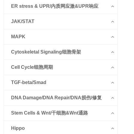
ER stress & UPR/内质网应激&UPR响应
JAK/STAT
MAPK
Cytoskeletal Signaling细胞骨架
Cell Cycle细胞周期
TGF-beta/Smad
DNA Damage/DNA Repair/DNA损伤/修复
Stem Cells & Wnt/干细胞&Wnt通路
Hippo