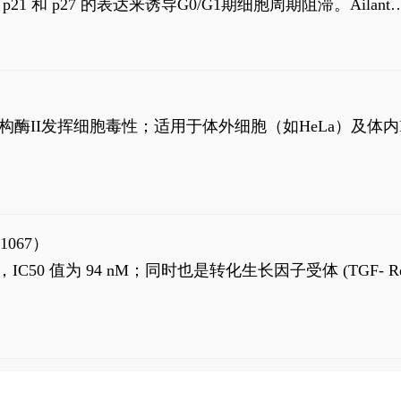
高 p21 和 p27 的表达来诱导G0/G1期细胞周期阻滞。Ailanth
、涉及 PI3K/AKT 信号通路的细胞凋亡。Ailanthone 也
，对应的IC50值分别为69 nM和309 nM。
制拓扑异构酶II发挥细胞毒性；适用于体外细胞（如HeLa）及体内
1067）
LK5 抑制剂，IC50 值为 94 nM；同时也是转化生长因子受体 (TGF- R