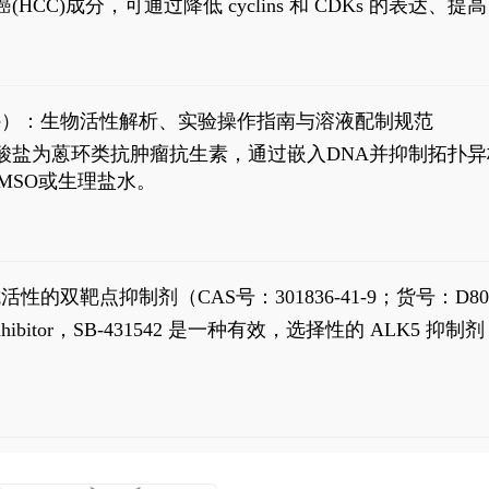
过抗肝癌(HCC)成分，可通过降低 cyclins 和 CDKs 的表达、提
R 通路的激活。Ailanthone 可在Huh7细胞中诱导线粒体介导
-FL)和组成型活性截断AR剪接变体(AR-Vs, AR1-651)的抑制剂
chloride）：生物活性解析、实验操作指南与溶液配制规范
n) HCl阿霉素盐酸盐为蒽环类抗肿瘤抗生素，通过嵌入DNA并抑
MSO或生理盐水。
抗活性的双靶点抑制剂（CAS号：301836-41-9；货号：D80
 Receptor inhibitor，SB-431542 是一种有效，选择性的 A