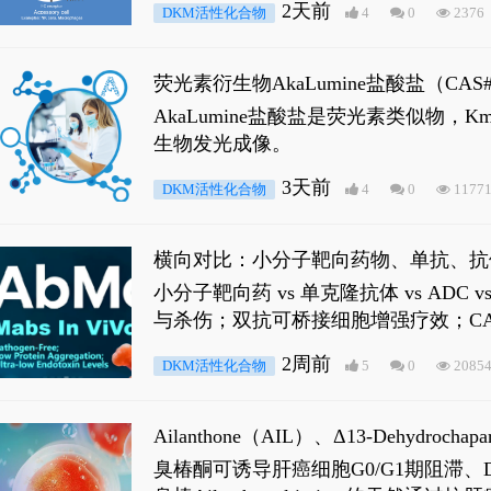
2天前
DKM活性化合物
4
0
2376
荧光素衍生物AkaLumine盐酸盐（CA
穿透能力，大幅增强成像信噪比，从而
AkaLumine盐酸盐是荧光素类似物
生物发光成像。
3天前
DKM活性化合物
4
0
1177
横向对比：小分子靶向药物、单抗、抗
小分子靶向药 vs 单克隆抗体 vs A
与杀伤；双抗可桥接细胞增强疗效；CA
2周前
DKM活性化合物
5
0
2085
Ailanthone（AIL）、Δ13-Dehydroch
臭椿酮可诱导肝癌细胞G0/G1期阻滞、DNA损