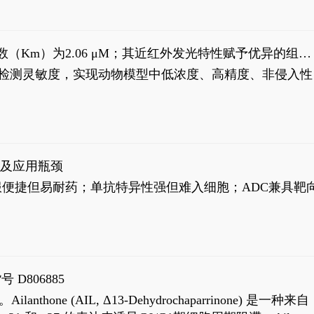
米氏常数（Km）为2.06 μM；其近红外发光特性赋予优异的组织
式生物发光动态追踪。
，提升检测灵敏度，实现动物模型中低浓度、高精度、非侵入性
征及应用瓶颈
靶向药口服便捷但易耐药；单抗特异性强但难入细胞；ADC兼具靶
号 D806885
AIL, Δ13-Dehydrochaparrinone) 是一种来自