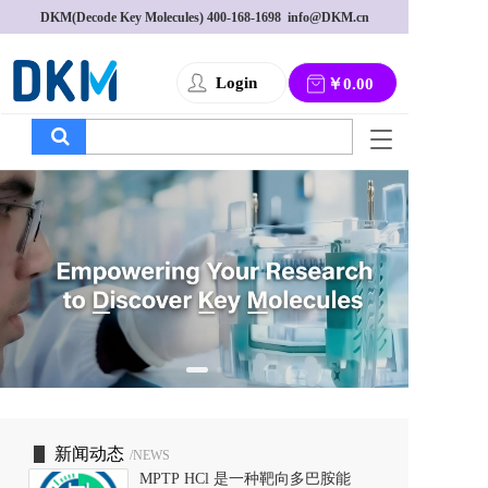
DKM(Decode Key Molecules) 
400-168-1698
  info@DKM.cn
Login
￥0.00
T
o
g
g
l
e
n
a
v
i
g
a
t
i
o
新闻动态
/NEWS
n
MPTP HCl 是一种靶向多巴胺能