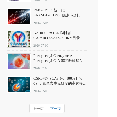
2026-07-16
Hydrochloride实验方法步骤SOP
RMC-6291：新一代
KRASG12C(ON)口服抑制剂，
RMC-6291
2026-07-16
(Elironrasib)CAS#2641998-63-0
AZD8055 mTOR抑制剂
CAS#1009298-09-2 DKM目录号
D801555：一种强效双靶向mTOR
2026-07-16
激酶抑制剂的深度剖析
Phenylacetyl Coenzyme A，
Phenylacetyl CoA;苯乙酰辅酶A
CAS#7532-39-0 目录号D944626
2026-07-16
GSK3787（CAS No. 188591-46-
0）：葛兰素史克研发的高选择
性、不可逆共价PPARδ特异性拮
2026-07-16
抗剂，被广泛视为研究PPARδ核
受体生理功能、信号通路验证及
靶点药理机制的金标准化学探
上一页
下一页
针。