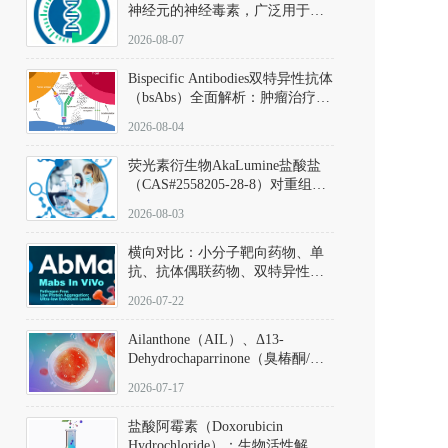
神经元的神经毒素，广泛用于构
建帕金森病动物模型。该化合物
2026-08-07
以盐酸盐形式存在，可触发线粒
体介导的神经元凋亡。其经典应
Bispecific Antibodies双特异性抗体
用即为选择性损毁中脑黑质致密
（bsAbs）全面解析：肿瘤治疗的
部多巴胺能神经元，从而可靠模
突破性进展及获批药物全景
拟帕金森病的核心病理与行为表
2026-08-04
型。
荧光素衍生物AkaLumine盐酸盐
（CAS#2558205-28-8）对重组萤
火虫荧光素酶（Fluc）的米氏常
2026-08-03
数（Km）为2.06 μM；其近红外
发光特性赋予优异的组织穿透能
横向对比：小分子靶向药物、单
力，大幅增强成像信噪比，从而
抗、抗体偶联药物、双特异性抗
实现活体动物模型中极低给药剂
体与CAR-T细胞治疗的技术特征
量下的高灵敏度、非侵入式生物
2026-07-22
及应用瓶颈
发光动态追踪。
Ailanthone（AIL）、Δ13-
Dehydrochaparrinone（臭椿酮/臭
椿苦酮），CAS No. 981-15-7，
2026-07-17
DKM货号 D806885
盐酸阿霉素（Doxorubicin
Hydrochloride）：生物活性解