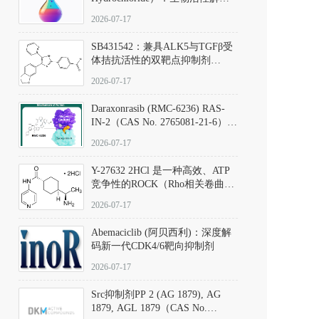
析、实验操作指南与溶液配制规
2026-07-17
范
SB431542：兼具ALK5与TGFβ受
体拮抗活性的双靶点抑制剂
（CAS号：301836-41-9；货号：
2026-07-17
D801067）
Daraxonrasib (RMC-6236) RAS-
IN-2（CAS No. 2765081-21-6）：
体外与体内药理学评价方法，靶
2026-07-17
向KRAS/NRAS/HRAS的广谱RAS
抑制剂
Y-27632 2HCl 是一种高效、ATP
竞争性的ROCK（Rho相关卷曲螺
旋蛋白激酶）选择性抑制剂，可
2026-07-17
同等抑制ROCK1与ROCK2；其通
过精准嵌入激酶的ATP结合位点
Abemaciclib (阿贝西利)：深度解
发挥抑制作用，对ROCK1和
码新一代CDK4/6靶向抑制剂
ROCK2的解离常数（Ki）分别为
140 nM和300 nM；在众多丝氨酸/
2026-07-17
苏氨酸激酶（如PKC、MLCK）
中，其靶向ROCK的选择性超过
Src抑制剂PP 2 (AG 1879), AG
200倍，凸显出优异的分子特异
1879, AGL 1879（CAS No.