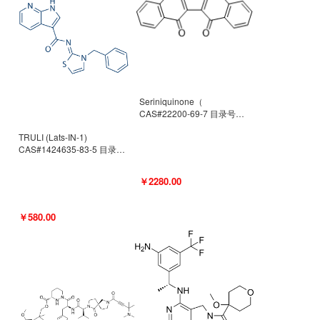
Seriniquinone（
CAS#22200-69-7 目录号
D940363）
TRULI (Lats-IN-1)
CAS#1424635-83-5 目录号
D801061
￥2280.00
￥580.00