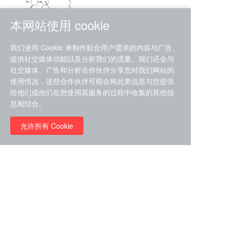
本网站使用 cookie
RMC-4630 (SHP2-IN-7)
我们使用 Cookie 来制作贴合用户需求的内容与广告、
（CAS#2172652-48-9 目录
提供社交媒体功能以及分析我们的流量。我们还会与
号D9063487）
社交媒体、广告和分析合作伙伴分享您对我们网站的
RMC-6272（ Cas
No.:2382769-46-0 目录号
使用情况，这些合作伙伴可能会将此类信息与您提供
D9036531）
给他们或他们在您使用其服务的过程中收集的其他信
￥1850.00
息相结合。
允许所有 Cookie
￥11680.00