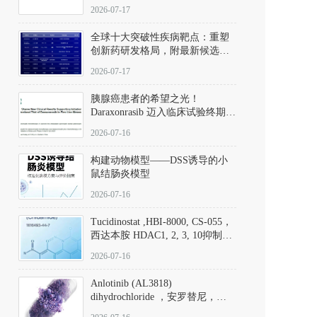
性。
172889-27-9）｜货号 D807008｜
2026-07-17
应用指南
全球十大突破性疾病靶点：重塑
创新药研发格局，附最新候选分
子清单
2026-07-17
胰腺癌患者的希望之光！
Daraxonrasib 迈入临床试验终期阶
段
2026-07-16
构建动物模型——DSS诱导的小
鼠结肠炎模型
2026-07-16
Tucidinostat ,HBI-8000, CS-055，
西达本胺 HDAC1, 2, 3, 10抑制剂
(CAS#1616493-44-7 目录号
2026-07-16
D808567) - DKM活性分子
Anlotinib (AL3818)
dihydrochloride ，安罗替尼，
ALTN、 Anlotinib、 Anlotinib