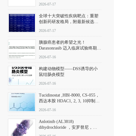
性。
172889-27-9）｜货号 D807008｜
2026-07-17
应用指南
全球十大突破性疾病靶点：重塑
创新药研发格局，附最新候选分
子清单
2026-07-17
胰腺癌患者的希望之光！
Daraxonrasib 迈入临床试验终期阶
段
2026-07-16
构建动物模型——DSS诱导的小
鼠结肠炎模型
2026-07-16
Tucidinostat ,HBI-8000, CS-055，
西达本胺 HDAC1, 2, 3, 10抑制剂
(CAS#1616493-44-7 目录号
2026-07-16
D808567) - DKM活性分子
Anlotinib (AL3818)
dihydrochloride ，安罗替尼，
ALTN、 Anlotinib、 Anlotinib