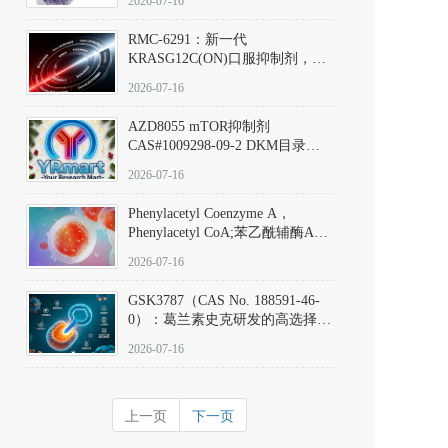
2026-07-16
Hydrochloride实验方法步骤SOP
RMC-6291：新一代
KRASG12C(ON)口服抑制剂，
RMC-6291
2026-07-16
(Elironrasib)CAS#2641998-63-0
AZD8055 mTOR抑制剂
CAS#1009298-09-2 DKM目录号
D801555：一种强效双靶向mTOR
2026-07-16
激酶抑制剂的深度剖析
Phenylacetyl Coenzyme A，
Phenylacetyl CoA;苯乙酰辅酶A
CAS#7532-39-0 目录号D944626
2026-07-16
GSK3787（CAS No. 188591-46-
0）：葛兰素史克研发的高选择
性、不可逆共价PPARδ特异性拮
2026-07-16
抗剂，被广泛视为研究PPARδ核
受体生理功能、信号通路验证及
靶点药理机制的金标准化学探
上一页
下一页
针。