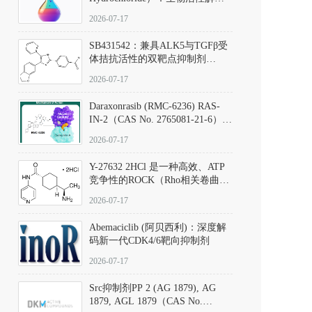
析、实验操作指南与溶液配制规
2026-07-17
范
SB431542：兼具ALK5与TGFβ受
体拮抗活性的双靶点抑制剂
（CAS号：301836-41-9；货号：
2026-07-17
D801067）
Daraxonrasib (RMC-6236) RAS-
IN-2（CAS No. 2765081-21-6）：
体外与体内药理学评价方法，靶
2026-07-17
向KRAS/NRAS/HRAS的广谱RAS
抑制剂
Y-27632 2HCl 是一种高效、ATP
竞争性的ROCK（Rho相关卷曲螺
旋蛋白激酶）选择性抑制剂，可
2026-07-17
同等抑制ROCK1与ROCK2；其通
过精准嵌入激酶的ATP结合位点
Abemaciclib (阿贝西利)：深度解
发挥抑制作用，对ROCK1和
码新一代CDK4/6靶向抑制剂
ROCK2的解离常数（Ki）分别为
140 nM和300 nM；在众多丝氨酸/
2026-07-17
苏氨酸激酶（如PKC、MLCK）
中，其靶向ROCK的选择性超过
Src抑制剂PP 2 (AG 1879), AG
200倍，凸显出优异的分子特异
1879, AGL 1879（CAS No.