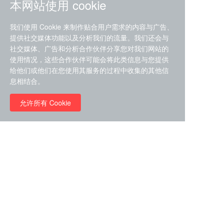
本网站使用 cookie
我们使用 Cookie 来制作贴合用户需求的内容与广告、
提供社交媒体功能以及分析我们的流量。我们还会与
社交媒体、广告和分析合作伙伴分享您对我们网站的
ZDZ-553， compound 22a，
使用情况，这些合作伙伴可能会将此类信息与您提供
STAT1抑制剂 目录号
给他们或他们在您使用其服务的过程中收集的其他信
RMC-6291 (Elironrasib)
D9181792
息相结合。
（CAS#2641998-63-0 目录
号D8001606）
允许所有 Cookie
￥8960.00
￥2580.00