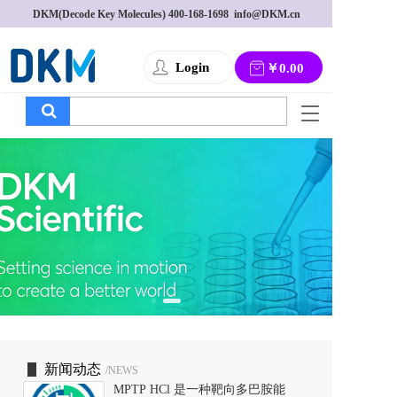
DKM(Decode Key Molecules) 
400-168-1698
  info@DKM.cn
Login
￥0.00
T
o
g
g
l
e
n
a
v
i
g
a
t
i
o
新闻动态
/NEWS
n
MPTP HCl 是一种靶向多巴胺能