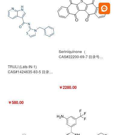
Seriniquinone（
CAS#22200-69-7 目录号
D940363）
TRULI (Lats-IN-1)
CAS#1424635-83-5 目录号
D801061
￥2280.00
￥580.00