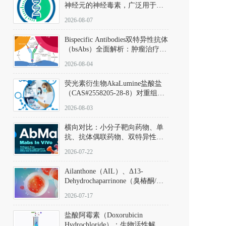
神经元的神经毒素，广泛用于构
建帕金森病动物模型。该化合物
2026-08-07
以盐酸盐形式存在，可触发线粒
体介导的神经元凋亡。其经典应
Bispecific Antibodies双特异性抗体
用即为选择性损毁中脑黑质致密
（bsAbs）全面解析：肿瘤治疗的
部多巴胺能神经元，从而可靠模
突破性进展及获批药物全景
拟帕金森病的核心病理与行为表
2026-08-04
型。
荧光素衍生物AkaLumine盐酸盐
（CAS#2558205-28-8）对重组萤
火虫荧光素酶（Fluc）的米氏常
2026-08-03
数（Km）为2.06 μM；其近红外
发光特性赋予优异的组织穿透能
横向对比：小分子靶向药物、单
力，大幅增强成像信噪比，从而
抗、抗体偶联药物、双特异性抗
实现活体动物模型中极低给药剂
体与CAR-T细胞治疗的技术特征
量下的高灵敏度、非侵入式生物
2026-07-22
及应用瓶颈
发光动态追踪。
Ailanthone（AIL）、Δ13-
Dehydrochaparrinone（臭椿酮/臭
椿苦酮），CAS No. 981-15-7，
2026-07-17
DKM货号 D806885
盐酸阿霉素（Doxorubicin
Hydrochloride）：生物活性解