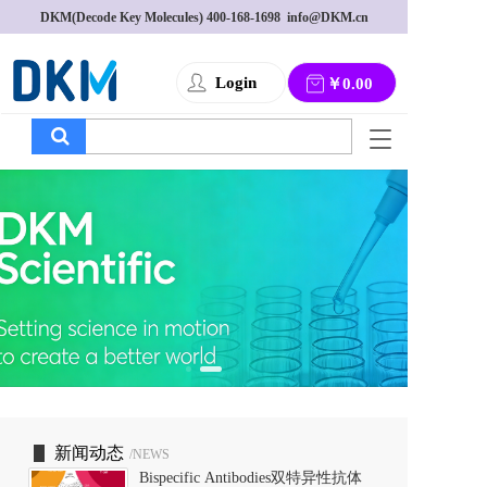
DKM(Decode Key Molecules) 
400-168-1698
  info@DKM.cn
Login
￥0.00
T
o
g
g
l
e
n
a
v
i
g
a
t
i
o
新闻动态
/NEWS
n
Bispecific Antibodies双特异性抗体