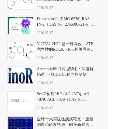
（CAS号：301836-41-9；货号：
2026-07-17
D801067）
Daraxonrasib (RMC-6236) RAS-
IN-2（CAS No. 2765081-21-6）：
体外与体内药理学评价方法，靶
2026-07-17
向KRAS/NRAS/HRAS的广谱RAS
抑制剂
Y-27632 2HCl 是一种高效、ATP
竞争性的ROCK（Rho相关卷曲螺
旋蛋白激酶）选择性抑制剂，可
2026-07-17
同等抑制ROCK1与ROCK2；其通
过精准嵌入激酶的ATP结合位点
Abemaciclib (阿贝西利)：深度解
发挥抑制作用，对ROCK1和
码新一代CDK4/6靶向抑制剂
ROCK2的解离常数（Ki）分别为
140 nM和300 nM；在众多丝氨酸/
2026-07-17
苏氨酸激酶（如PKC、MLCK）
中，其靶向ROCK的选择性超过
Src抑制剂PP 2 (AG 1879), AG
200倍，凸显出优异的分子特异
1879, AGL 1879（CAS No.
性。
172889-27-9）｜货号 D807008｜
2026-07-17
应用指南
全球十大突破性疾病靶点：重塑
创新药研发格局，附最新候选分