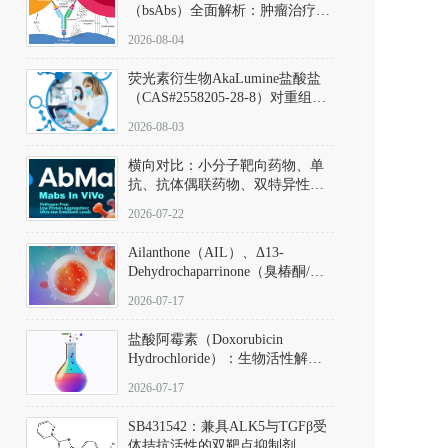
（bsAbs）全面解析：肿瘤治疗的
突破性进展及获批药物全景
2026-08-04
荧光素衍生物AkaLumine盐酸盐
（CAS#2558205-28-8）对重组萤
火虫荧光素酶（Fluc）的米氏常
2026-08-03
数（Km）为2.06 μM；其近红外
发光特性赋予优异的组织穿透能
横向对比：小分子靶向药物、单
力，大幅增强成像信噪比，从而
抗、抗体偶联药物、双特异性抗
实现活体动物模型中极低给药剂
体与CAR-T细胞治疗的技术特征
量下的高灵敏度、非侵入式生物
2026-07-22
及应用瓶颈
发光动态追踪。
Ailanthone（AIL）、Δ13-
Dehydrochaparrinone（臭椿酮/臭
椿苦酮），CAS No. 981-15-7，
2026-07-17
DKM货号 D806885
盐酸阿霉素（Doxorubicin
Hydrochloride）：生物活性解
析、实验操作指南与溶液配制规
2026-07-17
范
SB431542：兼具ALK5与TGFβ受
体拮抗活性的双靶点抑制剂