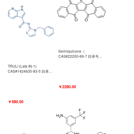
Seriniquinone（
CAS#22200-69-7 目录号
D940363）
TRULI (Lats-IN-1)
CAS#1424635-83-5 目录号
D801061
￥2280.00
￥580.00