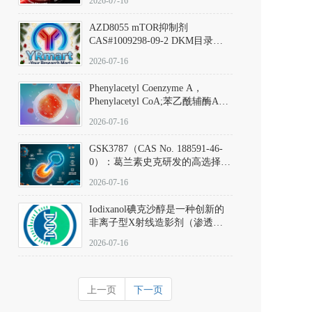
2026-07-16
(Elironrasib)CAS#2641998-63-0
AZD8055 mTOR抑制剂
CAS#1009298-09-2 DKM目录号
D801555：一种强效双靶向mTOR
2026-07-16
激酶抑制剂的深度剖析
Phenylacetyl Coenzyme A，
Phenylacetyl CoA;苯乙酰辅酶A
CAS#7532-39-0 目录号D944626
2026-07-16
GSK3787（CAS No. 188591-46-
0）：葛兰素史克研发的高选择
性、不可逆共价PPARδ特异性拮
2026-07-16
抗剂，被广泛视为研究PPARδ核
受体生理功能、信号通路验证及
Iodixanol碘克沙醇是一种创新的
靶点药理机制的金标准化学探
非离子型X射线造影剂（渗透压
针。
290 mOsm/kg），也是目前唯一
2026-07-16
在血管内给药时与血浆等渗的临
床可用造影剂。Iodixanol其CAS
号为92339-11-2
上一页
下一页