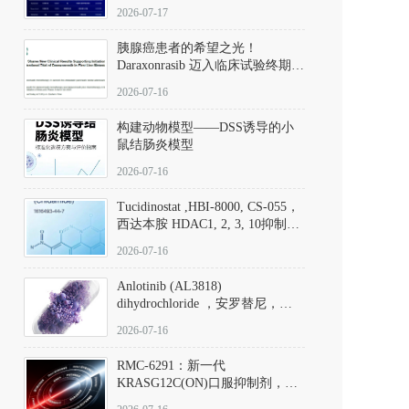
子清单
2026-07-17
胰腺癌患者的希望之光！
Daraxonrasib 迈入临床试验终期阶
段
2026-07-16
构建动物模型——DSS诱导的小
鼠结肠炎模型
2026-07-16
Tucidinostat ,HBI-8000, CS-055，
西达本胺 HDAC1, 2, 3, 10抑制剂
(CAS#1616493-44-7 目录号
2026-07-16
D808567) - DKM活性分子
Anlotinib (AL3818)
dihydrochloride ，安罗替尼，
ALTN、 Anlotinib、 Anlotinib
2026-07-16
Hydrochloride实验方法步骤SOP
RMC-6291：新一代
KRASG12C(ON)口服抑制剂，
RMC-6291