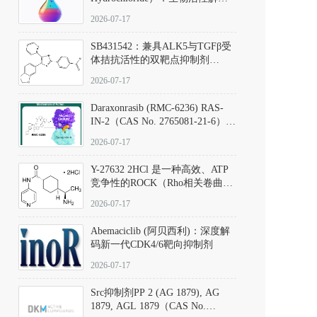
析、实验操作指南与溶液配制规
2026-07-17
范
SB431542：兼具ALK5与TGFβ受
体拮抗活性的双靶点抑制剂
（CAS号：301836-41-9；货号：
2026-07-17
D801067）
Daraxonrasib (RMC-6236) RAS-
IN-2（CAS No. 2765081-21-6）：
体外与体内药理学评价方法，靶
2026-07-17
向KRAS/NRAS/HRAS的广谱RAS
抑制剂
Y-27632 2HCl 是一种高效、ATP
竞争性的ROCK（Rho相关卷曲螺
旋蛋白激酶）选择性抑制剂，可
2026-07-17
同等抑制ROCK1与ROCK2；其通
过精准嵌入激酶的ATP结合位点
Abemaciclib (阿贝西利)：深度解
发挥抑制作用，对ROCK1和
码新一代CDK4/6靶向抑制剂
ROCK2的解离常数（Ki）分别为
140 nM和300 nM；在众多丝氨酸/
2026-07-17
苏氨酸激酶（如PKC、MLCK）
中，其靶向ROCK的选择性超过
Src抑制剂PP 2 (AG 1879), AG
200倍，凸显出优异的分子特异
1879, AGL 1879（CAS No.