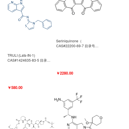
Seriniquinone（
CAS#22200-69-7 目录号
D940363）
TRULI (Lats-IN-1)
CAS#1424635-83-5 目录号
D801061
￥2280.00
￥580.00