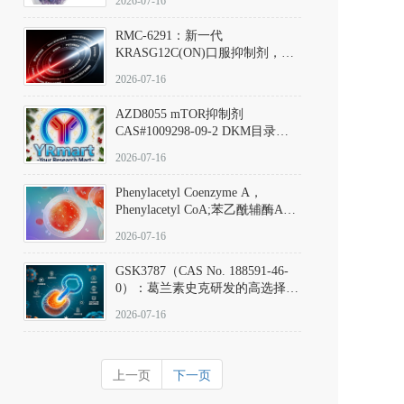
2026-07-16
Hydrochloride实验方法步骤SOP
RMC-6291：新一代
KRASG12C(ON)口服抑制剂，
RMC-6291
2026-07-16
(Elironrasib)CAS#2641998-63-0
AZD8055 mTOR抑制剂
CAS#1009298-09-2 DKM目录号
D801555：一种强效双靶向mTOR
2026-07-16
激酶抑制剂的深度剖析
Phenylacetyl Coenzyme A，
Phenylacetyl CoA;苯乙酰辅酶A
CAS#7532-39-0 目录号D944626
2026-07-16
GSK3787（CAS No. 188591-46-
0）：葛兰素史克研发的高选择
性、不可逆共价PPARδ特异性拮
2026-07-16
抗剂，被广泛视为研究PPARδ核
受体生理功能、信号通路验证及
靶点药理机制的金标准化学探
上一页
下一页
针。