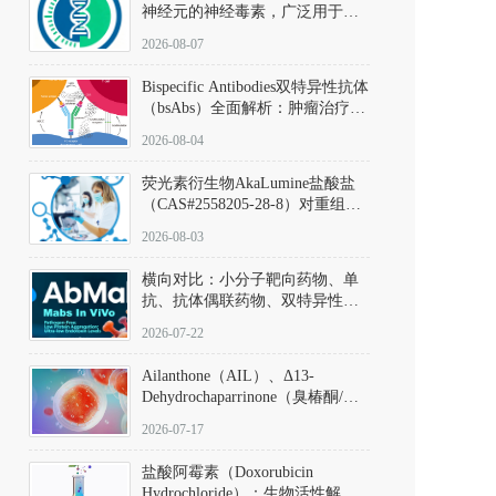
神经元的神经毒素，广泛用于构
建帕金森病动物模型。该化合物
2026-08-07
以盐酸盐形式存在，可触发线粒
体介导的神经元凋亡。其经典应
Bispecific Antibodies双特异性抗体
用即为选择性损毁中脑黑质致密
（bsAbs）全面解析：肿瘤治疗的
部多巴胺能神经元，从而可靠模
突破性进展及获批药物全景
拟帕金森病的核心病理与行为表
2026-08-04
型。
荧光素衍生物AkaLumine盐酸盐
（CAS#2558205-28-8）对重组萤
火虫荧光素酶（Fluc）的米氏常
2026-08-03
数（Km）为2.06 μM；其近红外
发光特性赋予优异的组织穿透能
横向对比：小分子靶向药物、单
力，大幅增强成像信噪比，从而
抗、抗体偶联药物、双特异性抗
实现活体动物模型中极低给药剂
体与CAR-T细胞治疗的技术特征
量下的高灵敏度、非侵入式生物
2026-07-22
及应用瓶颈
发光动态追踪。
Ailanthone（AIL）、Δ13-
Dehydrochaparrinone（臭椿酮/臭
椿苦酮），CAS No. 981-15-7，
2026-07-17
DKM货号 D806885
盐酸阿霉素（Doxorubicin
Hydrochloride）：生物活性解