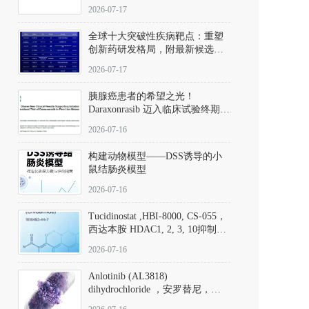
性。
172889-27-9）｜货号 D807008｜
2026-07-17
应用指南
全球十大突破性疾病靶点：重塑
创新药研发格局，附最新候选分
子清单
2026-07-17
胰腺癌患者的希望之光！
Daraxonrasib 迈入临床试验终期阶
段
2026-07-16
构建动物模型——DSS诱导的小
鼠结肠炎模型
2026-07-16
Tucidinostat ,HBI-8000, CS-055，
西达本胺 HDAC1, 2, 3, 10抑制剂
(CAS#1616493-44-7 目录号
2026-07-16
D808567) - DKM活性分子
Anlotinib (AL3818)
dihydrochloride ，安罗替尼，
ALTN、 Anlotinib、 Anlotinib