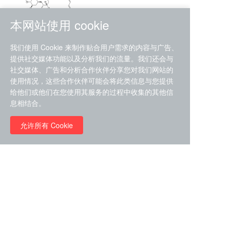
本网站使用 cookie
RMC-4630 (SHP2-IN-7)
我们使用 Cookie 来制作贴合用户需求的内容与广告、
（CAS#2172652-48-9 目录
提供社交媒体功能以及分析我们的流量。我们还会与
号D9063487）
社交媒体、广告和分析合作伙伴分享您对我们网站的
RMC-6272（ Cas
No.:2382769-46-0 目录号
使用情况，这些合作伙伴可能会将此类信息与您提供
D9036531）
给他们或他们在您使用其服务的过程中收集的其他信
￥1850.00
息相结合。
允许所有 Cookie
￥11680.00