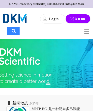
DKM(Decode Key Molecules) 
400-168-1698
  info@DKM.cn
Login
￥0.00
T
o
g
g
l
e
n
a
v
i
g
a
t
i
o
新闻动态
/NEWS
n
MPTP HCl 是一种靶向多巴胺能