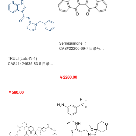
Seriniquinone（
CAS#22200-69-7 目录号
D940363）
TRULI (Lats-IN-1)
CAS#1424635-83-5 目录号
D801061
￥2280.00
￥580.00