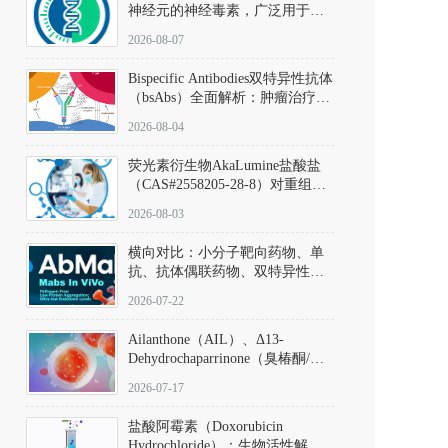
神经元的神经毒素，广泛用于构
建帕金森病动物模型。该化合物
2026-08-07
以盐酸盐形式存在，可触发线粒
体介导的神经元凋亡。其经典应
Bispecific Antibodies双特异性抗体
用即为选择性损毁中脑黑质致密
（bsAbs）全面解析：肿瘤治疗的
部多巴胺能神经元，从而可靠模
突破性进展及获批药物全景
拟帕金森病的核心病理与行为表
2026-08-04
型。
荧光素衍生物AkaLumine盐酸盐
（CAS#2558205-28-8）对重组萤
火虫荧光素酶（Fluc）的米氏常
2026-08-03
数（Km）为2.06 μM；其近红外
发光特性赋予优异的组织穿透能
横向对比：小分子靶向药物、单
力，大幅增强成像信噪比，从而
抗、抗体偶联药物、双特异性抗
实现活体动物模型中极低给药剂
体与CAR-T细胞治疗的技术特征
量下的高灵敏度、非侵入式生物
2026-07-22
及应用瓶颈
发光动态追踪。
Ailanthone（AIL）、Δ13-
Dehydrochaparrinone（臭椿酮/臭
椿苦酮），CAS No. 981-15-7，
2026-07-17
DKM货号 D806885
盐酸阿霉素（Doxorubicin
Hydrochloride）：生物活性解