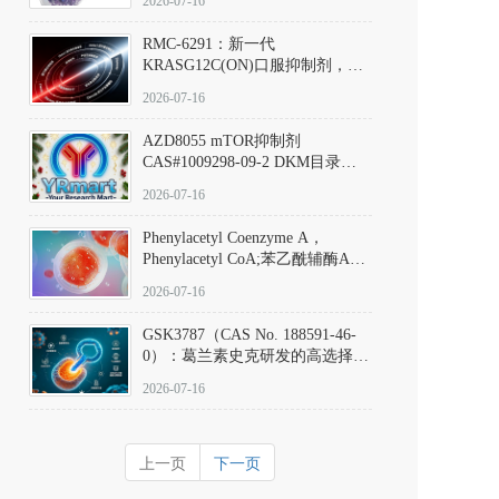
2026-07-16
Hydrochloride实验方法步骤SOP
RMC-6291：新一代
KRASG12C(ON)口服抑制剂，
RMC-6291
2026-07-16
(Elironrasib)CAS#2641998-63-0
AZD8055 mTOR抑制剂
CAS#1009298-09-2 DKM目录号
D801555：一种强效双靶向mTOR
2026-07-16
激酶抑制剂的深度剖析
Phenylacetyl Coenzyme A，
Phenylacetyl CoA;苯乙酰辅酶A
CAS#7532-39-0 目录号D944626
2026-07-16
GSK3787（CAS No. 188591-46-
0）：葛兰素史克研发的高选择
性、不可逆共价PPARδ特异性拮
2026-07-16
抗剂，被广泛视为研究PPARδ核
受体生理功能、信号通路验证及
靶点药理机制的金标准化学探
上一页
下一页
针。