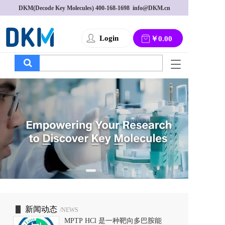
DKM(Decode Key Molecules) 
400-168-1698
  info@DKM.cn
Login
￥0.00
T
o
g
g
l
e
n
a
v
i
g
a
t
i
o
新闻动态
/NEWS
n
MPTP HCl 是一种靶向多巴胺能