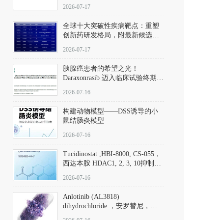
性。
172889-27-9）｜货号 D807008｜
2026-07-17
应用指南
全球十大突破性疾病靶点：重塑
创新药研发格局，附最新候选分
子清单
2026-07-17
胰腺癌患者的希望之光！
Daraxonrasib 迈入临床试验终期阶
段
2026-07-16
构建动物模型——DSS诱导的小
鼠结肠炎模型
2026-07-16
Tucidinostat ,HBI-8000, CS-055，
西达本胺 HDAC1, 2, 3, 10抑制剂
(CAS#1616493-44-7 目录号
2026-07-16
D808567) - DKM活性分子
Anlotinib (AL3818)
dihydrochloride ，安罗替尼，
ALTN、 Anlotinib、 Anlotinib