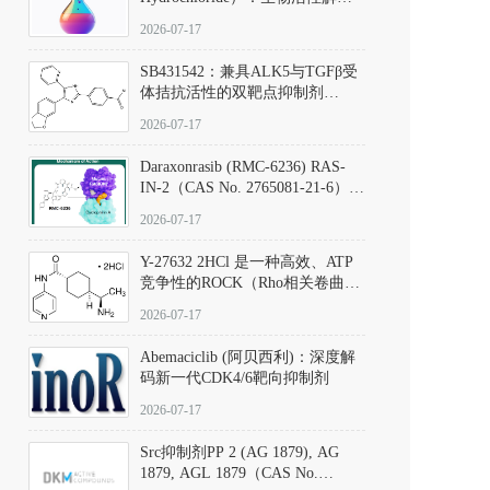
析、实验操作指南与溶液配制规
2026-07-17
范
SB431542：兼具ALK5与TGFβ受
体拮抗活性的双靶点抑制剂
（CAS号：301836-41-9；货号：
2026-07-17
D801067）
Daraxonrasib (RMC-6236) RAS-
IN-2（CAS No. 2765081-21-6）：
体外与体内药理学评价方法，靶
2026-07-17
向KRAS/NRAS/HRAS的广谱RAS
抑制剂
Y-27632 2HCl 是一种高效、ATP
竞争性的ROCK（Rho相关卷曲螺
旋蛋白激酶）选择性抑制剂，可
2026-07-17
同等抑制ROCK1与ROCK2；其通
过精准嵌入激酶的ATP结合位点
Abemaciclib (阿贝西利)：深度解
发挥抑制作用，对ROCK1和
码新一代CDK4/6靶向抑制剂
ROCK2的解离常数（Ki）分别为
140 nM和300 nM；在众多丝氨酸/
2026-07-17
苏氨酸激酶（如PKC、MLCK）
中，其靶向ROCK的选择性超过
Src抑制剂PP 2 (AG 1879), AG
200倍，凸显出优异的分子特异
1879, AGL 1879（CAS No.