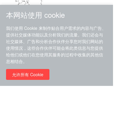
本网站使用 cookie
RMC-4630 (SHP2-IN-7)
我们使用 Cookie 来制作贴合用户需求的内容与广告、
（CAS#2172652-48-9 目录
提供社交媒体功能以及分析我们的流量。我们还会与
号D9063487）
社交媒体、广告和分析合作伙伴分享您对我们网站的
RMC-6272（ Cas
No.:2382769-46-0 目录号
使用情况，这些合作伙伴可能会将此类信息与您提供
D9036531）
给他们或他们在您使用其服务的过程中收集的其他信
￥1850.00
息相结合。
允许所有 Cookie
￥11680.00