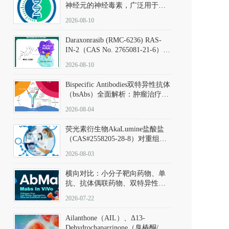
神经元的神经毒素，广泛用于构
建帕金森病动物模型。该化合物
2026-08-10
以盐酸盐形式存在，可触发线粒
体介导的神经元凋亡。其经典应
Daraxonrasib (RMC-6236) RAS-
用即为选择性损毁中脑黑质致密
IN-2（CAS No. 2765081-21-6）：
部多巴胺能神经元，从而可靠模
体外与体内药理学评价方法，靶
拟帕金森病的核心病理与行为表
2026-08-10
向KRAS/NRAS/HRAS的广谱RAS
型。
抑制剂
Bispecific Antibodies双特异性抗体
（bsAbs）全面解析：肿瘤治疗的
突破性进展及获批药物全景
2026-08-04
荧光素衍生物AkaLumine盐酸盐
（CAS#2558205-28-8）对重组萤
火虫荧光素酶（Fluc）的米氏常
2026-08-03
数（Km）为2.06 μM；其近红外
发光特性赋予优异的组织穿透能
横向对比：小分子靶向药物、单
力，大幅增强成像信噪比，从而
抗、抗体偶联药物、双特异性抗
实现活体动物模型中极低给药剂
体与CAR-T细胞治疗的技术特征
量下的高灵敏度、非侵入式生物
2026-07-22
及应用瓶颈
发光动态追踪。
Ailanthone（AIL）、Δ13-
Dehydrochaparrinone（臭椿酮/臭