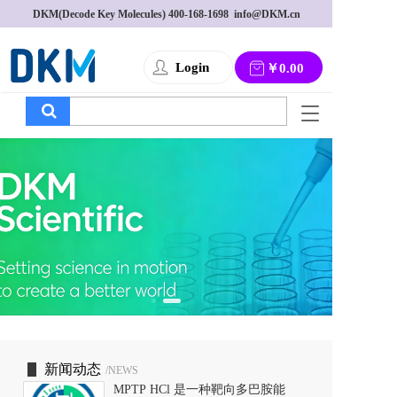
DKM(Decode Key Molecules) 
400-168-1698
  info@DKM.cn
Login
￥0.00
T
o
g
g
l
e
n
a
v
i
g
a
t
i
o
新闻动态
/NEWS
n
MPTP HCl 是一种靶向多巴胺能