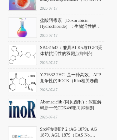
椿苦酮），CAS No. 981-15-7，
2026-07-17
DKM货号 D806885
盐酸阿霉素（Doxorubicin
Hydrochloride）：生物活性解
析、实验操作指南与溶液配制规
2026-07-17
范
SB431542：兼具ALK5与TGFβ受
体拮抗活性的双靶点抑制剂
（CAS号：301836-41-9；货号：
2026-07-17
D801067）
Y-27632 2HCl 是一种高效、ATP
竞争性的ROCK（Rho相关卷曲螺
旋蛋白激酶）选择性抑制剂，可
2026-07-17
同等抑制ROCK1与ROCK2；其通
过精准嵌入激酶的ATP结合位点
Abemaciclib (阿贝西利)：深度解
发挥抑制作用，对ROCK1和
码新一代CDK4/6靶向抑制剂
ROCK2的解离常数（Ki）分别为
140 nM和300 nM；在众多丝氨酸/
2026-07-17
苏氨酸激酶（如PKC、MLCK）
中，其靶向ROCK的选择性超过
Src抑制剂PP 2 (AG 1879), AG
200倍，凸显出优异的分子特异
1879, AGL 1879（CAS No.