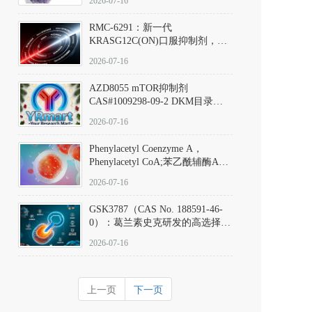
2026-07-16
Hydrochloride实验方法步骤SOP
RMC-6291：新一代
KRASG12C(ON)口服抑制剂，
RMC-6291
2026-07-16
(Elironrasib)CAS#2641998-63-0
AZD8055 mTOR抑制剂
CAS#1009298-09-2 DKM目录号
D801555：一种强效双靶向mTOR
2026-07-16
激酶抑制剂的深度剖析
Phenylacetyl Coenzyme A，
Phenylacetyl CoA;苯乙酰辅酶A
CAS#7532-39-0 目录号D944626
2026-07-16
GSK3787（CAS No. 188591-46-
0）：葛兰素史克研发的高选择
性、不可逆共价PPARδ特异性拮
2026-07-16
抗剂，被广泛视为研究PPARδ核
受体生理功能、信号通路验证及
靶点药理机制的金标准化学探
上一页
下一页
针。