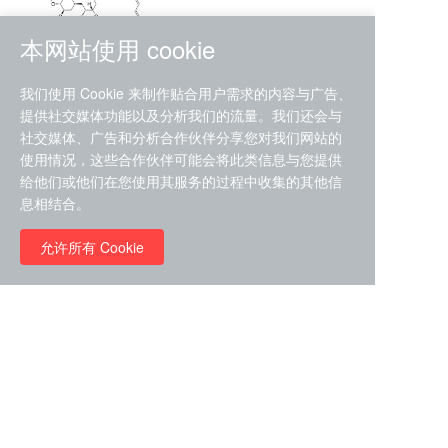
本网站使用 cookie
RMC-4630 (SHP2-IN-7)
我们使用 Cookie 来制作贴合用户需求的内容与广告、
（CAS#2172652-48-9 目录
提供社交媒体功能以及分析我们的流量。我们还会与
号D9063487）
社交媒体、广告和分析合作伙伴分享您对我们网站的
RMC-6272（ Cas
No.:2382769-46-0 目录号
使用情况，这些合作伙伴可能会将此类信息与您提供
D9036531）
给他们或他们在您使用其服务的过程中收集的其他信
￥1850.00
息相结合。
允许所有 Cookie
￥11680.00