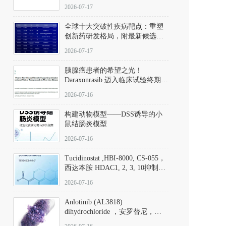
性。
172889-27-9）｜货号 D807008｜
2026-07-17
应用指南
全球十大突破性疾病靶点：重塑
创新药研发格局，附最新候选分
子清单
2026-07-17
胰腺癌患者的希望之光！
Daraxonrasib 迈入临床试验终期阶
段
2026-07-16
构建动物模型——DSS诱导的小
鼠结肠炎模型
2026-07-16
Tucidinostat ,HBI-8000, CS-055，
西达本胺 HDAC1, 2, 3, 10抑制剂
(CAS#1616493-44-7 目录号
2026-07-16
D808567) - DKM活性分子
Anlotinib (AL3818)
dihydrochloride ，安罗替尼，
ALTN、 Anlotinib、 Anlotinib