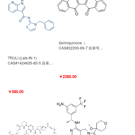
Seriniquinone（
CAS#22200-69-7 目录号
D940363）
TRULI (Lats-IN-1)
CAS#1424635-83-5 目录号
D801061
￥2280.00
￥580.00