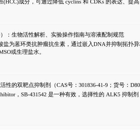
过抗肝癌(HCC)成分，可通过降低 cyclins 和 CDKs 的表达、提
R 通路的激活。Ailanthone 可在Huh7细胞中诱导线粒体介导
-FL)和组成型活性截断AR剪接变体(AR-Vs, AR1-651)的抑制剂
chloride）：生物活性解析、实验操作指南与溶液配制规范
n) HCl阿霉素盐酸盐为蒽环类抗肿瘤抗生素，通过嵌入DNA并抑
MSO或生理盐水。
抗活性的双靶点抑制剂（CAS号：301836-41-9；货号：D80
 Receptor inhibitor，SB-431542 是一种有效，选择性的 A