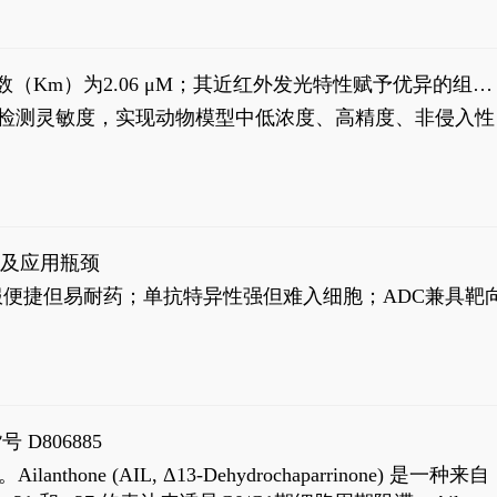
米氏常数（Km）为2.06 μM；其近红外发光特性赋予优异的组织
式生物发光动态追踪。
，提升检测灵敏度，实现动物模型中低浓度、高精度、非侵入性
征及应用瓶颈
靶向药口服便捷但易耐药；单抗特异性强但难入细胞；ADC兼具靶
号 D806885
AIL, Δ13-Dehydrochaparrinone) 是一种来自