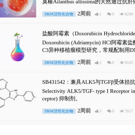
臭椿Ailanthus altissima的天然通
ne 可触发DNA损伤，其特征为 ATM/AT
2周前
DKM活性化合物
1
0
8296
是全长 Androgen Receptor (AR
盐酸阿霉素（Doxorubicin Hydro
Doxorubicin (Adriamyci
C3异种移植瘤模型研究，常规配制用D
2周前
DKM活性化合物
2
0
9105
SB431542：兼具ALK5与TGFβ受体拮
Selectivity ALK5/TGF- type I
ceptor) 抑制剂。
2周前
DKM活性化合物
3
0
7617