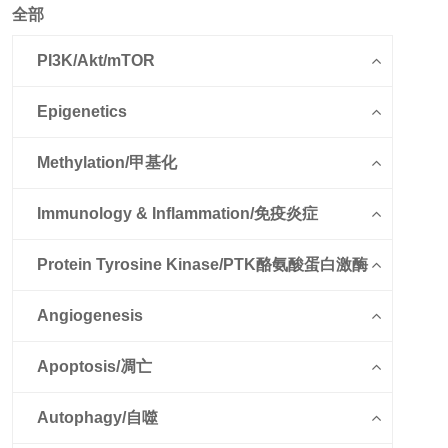
全部
PI3K/Akt/mTOR
Epigenetics
Methylation/甲基化
Immunology & Inflammation/免疫炎症
Protein Tyrosine Kinase/PTK酪氨酸蛋白激酶
Angiogenesis
Apoptosis/凋亡
Autophagy/自噬