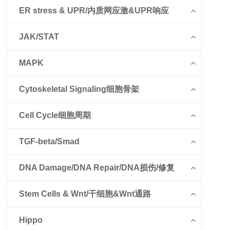
ER stress & UPR/内质网应激&UPR响应
JAK/STAT
MAPK
Cytoskeletal Signaling细胞骨架
Cell Cycle细胞周期
TGF-beta/Smad
DNA Damage/DNA Repair/DNA损伤/修复
Stem Cells & Wnt/干细胞&Wnt通路
Hippo