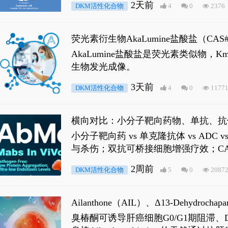
2天前
DKM活性化合物
4
0
2376
荧光素衍生物AkaLumine盐酸盐（CA
穿透能力，大幅增强成像信噪比，从而
AkaLumine盐酸盐是荧光素类似物
生物发光成像。
3天前
DKM活性化合物
4
0
1177
横向对比：小分子靶向药物、单抗、抗
小分子靶向药 vs 单克隆抗体 vs A
与杀伤；双抗可桥接细胞增强疗效；CA
2周前
DKM活性化合物
5
0
2087
Ailanthone（AIL）、Δ13-Dehydroch
臭椿酮可诱导肝癌细胞G0/G1期阻滞、DNA损