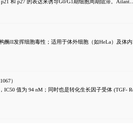
高 p21 和 p27 的表达来诱导G0/G1期细胞周期阻滞。Ailanth
、涉及 PI3K/AKT 信号通路的细胞凋亡。Ailanthone 也
，对应的IC50值分别为69 nM和309 nM。
制拓扑异构酶II发挥细胞毒性；适用于体外细胞（如HeLa）及体内
1067）
LK5 抑制剂，IC50 值为 94 nM；同时也是转化生长因子受体 (TGF- R