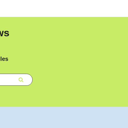
ws
les