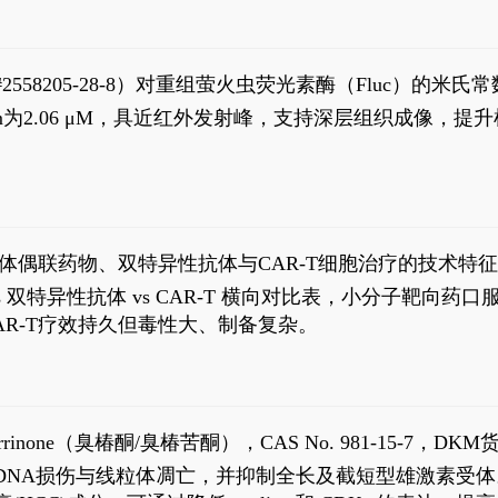
S#2558205-28-8）对重组萤火虫荧光素酶（Fluc）的
实现活体动物模型中极低给药剂量下的高灵敏度、非侵入
，Km为2.06 μM，具近红外发射峰，支持深层组织成像
1
体偶联药物、双特异性抗体与CAR-T细胞治疗的技术特
DC vs 双特异性抗体 vs CAR-T 横向对比表，小分子
R-T疗效持久但毒性大、制备复杂。
2
aparrinone（臭椿酮/臭椿苦酮），CAS No. 981-15-7，DKM货
伤与线粒体凋亡，并抑制全长及截短型雄激素受体。Ailanthone (