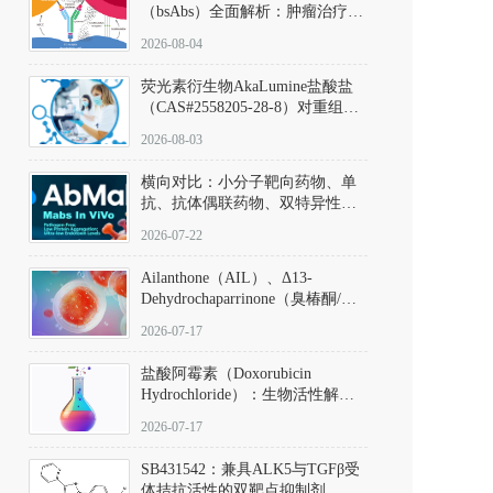
（bsAbs）全面解析：肿瘤治疗的
突破性进展及获批药物全景
2026-08-04
荧光素衍生物AkaLumine盐酸盐
（CAS#2558205-28-8）对重组萤
火虫荧光素酶（Fluc）的米氏常
2026-08-03
数（Km）为2.06 μM；其近红外
发光特性赋予优异的组织穿透能
横向对比：小分子靶向药物、单
力，大幅增强成像信噪比，从而
抗、抗体偶联药物、双特异性抗
实现活体动物模型中极低给药剂
体与CAR-T细胞治疗的技术特征
量下的高灵敏度、非侵入式生物
2026-07-22
及应用瓶颈
发光动态追踪。
Ailanthone（AIL）、Δ13-
Dehydrochaparrinone（臭椿酮/臭
椿苦酮），CAS No. 981-15-7，
2026-07-17
DKM货号 D806885
盐酸阿霉素（Doxorubicin
Hydrochloride）：生物活性解
析、实验操作指南与溶液配制规
2026-07-17
范
SB431542：兼具ALK5与TGFβ受
体拮抗活性的双靶点抑制剂