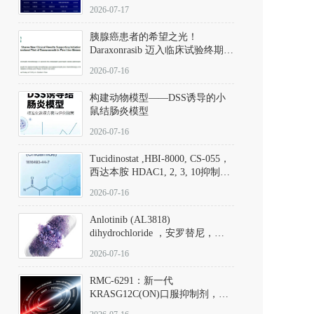
子清单
2026-07-17
胰腺癌患者的希望之光！
Daraxonrasib 迈入临床试验终期阶
段
2026-07-16
构建动物模型——DSS诱导的小
鼠结肠炎模型
2026-07-16
Tucidinostat ,HBI-8000, CS-055，
西达本胺 HDAC1, 2, 3, 10抑制剂
(CAS#1616493-44-7 目录号
2026-07-16
D808567) - DKM活性分子
Anlotinib (AL3818)
dihydrochloride ，安罗替尼，
ALTN、 Anlotinib、 Anlotinib
2026-07-16
Hydrochloride实验方法步骤SOP
RMC-6291：新一代
KRASG12C(ON)口服抑制剂，
RMC-6291