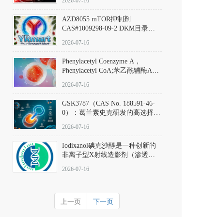
2026-07-16
(Elironrasib)CAS#2641998-63-0
AZD8055 mTOR抑制剂
CAS#1009298-09-2 DKM目录号
D801555：一种强效双靶向mTOR
2026-07-16
激酶抑制剂的深度剖析
Phenylacetyl Coenzyme A，
Phenylacetyl CoA;苯乙酰辅酶A
CAS#7532-39-0 目录号D944626
2026-07-16
GSK3787（CAS No. 188591-46-
0）：葛兰素史克研发的高选择
性、不可逆共价PPARδ特异性拮
2026-07-16
抗剂，被广泛视为研究PPARδ核
受体生理功能、信号通路验证及
Iodixanol碘克沙醇是一种创新的
靶点药理机制的金标准化学探
非离子型X射线造影剂（渗透压
针。
290 mOsm/kg），也是目前唯一
2026-07-16
在血管内给药时与血浆等渗的临
床可用造影剂。Iodixanol其CAS
号为92339-11-2
上一页
下一页