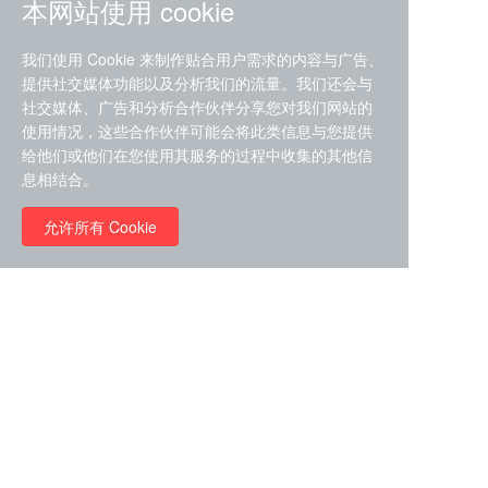
本网站使用 cookie
我们使用 Cookie 来制作贴合用户需求的内容与广告、
提供社交媒体功能以及分析我们的流量。我们还会与
社交媒体、广告和分析合作伙伴分享您对我们网站的
ZDZ-553， compound 22a，
使用情况，这些合作伙伴可能会将此类信息与您提供
STAT1抑制剂 目录号
给他们或他们在您使用其服务的过程中收集的其他信
RMC-6291 (Elironrasib)
D9181792
息相结合。
（CAS#2641998-63-0 目录
号D8001606）
允许所有 Cookie
￥8960.00
￥2580.00