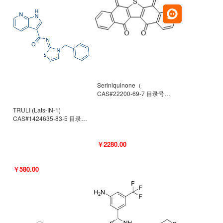
Seriniquinone（
CAS#22200-69-7 目录号
D940363）
TRULI (Lats-IN-1)
CAS#1424635-83-5 目录号
D801061
￥2280.00
￥580.00