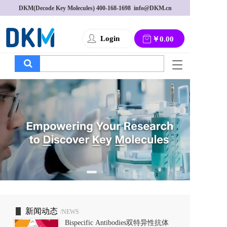
DKM(Decode Key Molecules) 
400-168-1698
  info@DKM.cn
Login
￥0.00
T
o
g
g
l
e
n
a
v
i
g
a
t
i
o
新闻动态
/NEWS
n
Bispecific Antibodies双特异性抗体