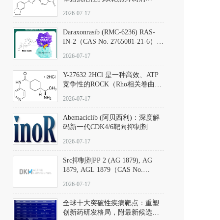
（CAS号：301836-41-9；货号：
2026-07-17
D801067）
Daraxonrasib (RMC-6236) RAS-
IN-2（CAS No. 2765081-21-6）：
体外与体内药理学评价方法，靶
2026-07-17
向KRAS/NRAS/HRAS的广谱RAS
抑制剂
Y-27632 2HCl 是一种高效、ATP
竞争性的ROCK（Rho相关卷曲螺
旋蛋白激酶）选择性抑制剂，可
2026-07-17
同等抑制ROCK1与ROCK2；其通
过精准嵌入激酶的ATP结合位点
Abemaciclib (阿贝西利)：深度解
发挥抑制作用，对ROCK1和
码新一代CDK4/6靶向抑制剂
ROCK2的解离常数（Ki）分别为
140 nM和300 nM；在众多丝氨酸/
2026-07-17
苏氨酸激酶（如PKC、MLCK）
中，其靶向ROCK的选择性超过
Src抑制剂PP 2 (AG 1879), AG
200倍，凸显出优异的分子特异
1879, AGL 1879（CAS No.
性。
172889-27-9）｜货号 D807008｜
2026-07-17
应用指南
全球十大突破性疾病靶点：重塑
创新药研发格局，附最新候选分