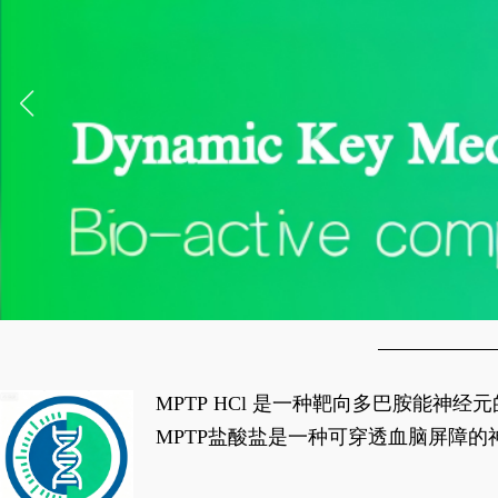
MPTP HCl 是一种靶向多巴胺能
经典应用即为选择性损毁中脑黑质致密
MPTP盐酸盐是一种可穿透血脑屏障