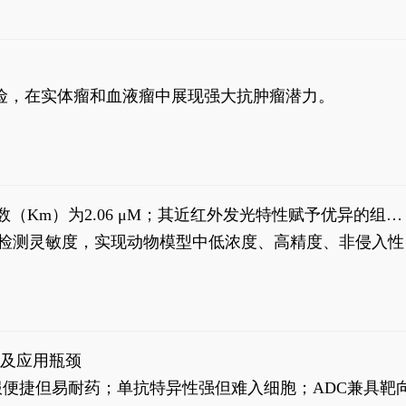
风险，在实体瘤和血液瘤中展现强大抗肿瘤潜力。
米氏常数（Km）为2.06 μM；其近红外发光特性赋予优异的组织
式生物发光动态追踪。
，提升检测灵敏度，实现动物模型中低浓度、高精度、非侵入性
征及应用瓶颈
靶向药口服便捷但易耐药；单抗特异性强但难入细胞；ADC兼具靶