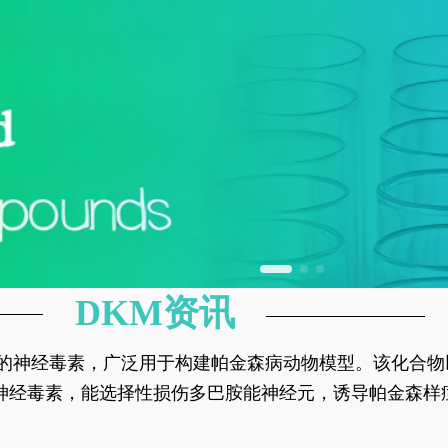
DKM资讯
神经元的神经毒素，广泛用于构建帕金森病动物模型。该化
部多巴胺能神经元，从而可靠模拟帕金森病的核心病理与
的神经毒素，能选择性损伤多巴胺能神经元，诱导帕金森