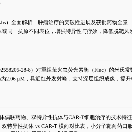
7
异性抗体（bsAbs）全面解析：肿瘤治疗的突破性进展及获批药物全景
种抗原或同一抗原不同表位，增强特异性与疗效，降低脱靶
S#2558205-28-8）对重组萤火虫荧光素酶（Fluc）的
实现活体动物模型中极低给药剂量下的高灵敏度、非侵入
，Km为2.06 μM，具近红外发射峰，支持深层组织成像
2
体偶联药物、双特异性抗体与CAR-T细胞治疗的技术特
DC vs 双特异性抗体 vs CAR-T 横向对比表，小分子