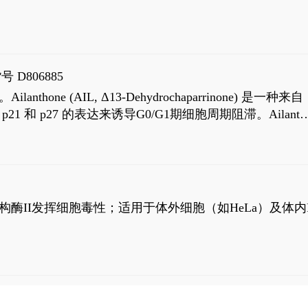
号 D806885
AIL, Δ13-Dehydrochaparrinone) 是一种来自
高 p21 和 p27 的表达来诱导G0/G1期细胞周期阻滞。Ailanth
、涉及 PI3K/AKT 信号通路的细胞凋亡。Ailanthone 也
，对应的IC50值分别为69 nM和309 nM。
制拓扑异构酶II发挥细胞毒性；适用于体外细胞（如HeLa）及体内