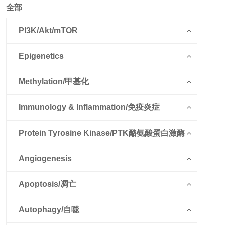
全部
PI3K/Akt/mTOR
Epigenetics
Methylation/甲基化
Immunology & Inflammation/免疫炎症
Protein Tyrosine Kinase/PTK酪氨酸蛋白激酶
Angiogenesis
Apoptosis/凋亡
Autophagy/自噬