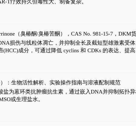
R-T疗效持久但毒性大、制备复杂。
8
aparrinone（臭椿酮/臭椿苦酮），CAS No. 981-15-7，DKM货
伤与线粒体凋亡，并抑制全长及截短型雄激素受体。Ailanthone (
过抗肝癌(HCC)成分，可通过降低 cyclins 和 CDKs 的表达、提
R 通路的激活。Ailanthone 可在Huh7细胞中诱导线粒体介导
-FL)和组成型活性截断AR剪接变体(AR-Vs, AR1-651)的抑制剂
chloride）：生物活性解析、实验操作指南与溶液配制规范
n) HCl阿霉素盐酸盐为蒽环类抗肿瘤抗生素，通过嵌入DNA并抑
MSO或生理盐水。