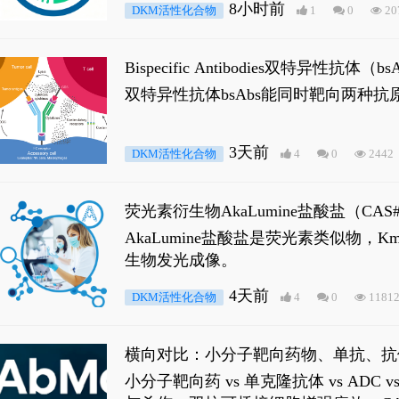
8小时前
DKM活性化合物
1
0
20
Bispecific Antibodies双特
双特异性抗体bsAbs能同时靶向两
3天前
DKM活性化合物
4
0
2442
荧光素衍生物AkaLumine盐酸盐（CA
穿透能力，大幅增强成像信噪比，从而
AkaLumine盐酸盐是荧光素类似物
生物发光成像。
4天前
DKM活性化合物
4
0
1181
横向对比：小分子靶向药物、单抗、抗
小分子靶向药 vs 单克隆抗体 vs A