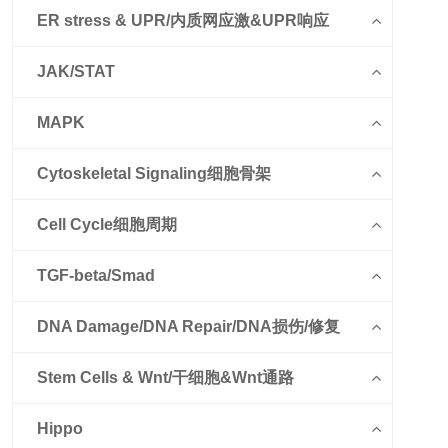
ER stress & UPR/内质网应激&UPR响应
JAK/STAT
MAPK
Cytoskeletal Signaling细胞骨架
Cell Cycle细胞周期
TGF-beta/Smad
DNA Damage/DNA Repair/DNA损伤/修复
Stem Cells & Wnt/干细胞&Wnt通路
Hippo