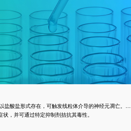
合物以盐酸盐形式存在，可触发线粒体介导的神经元凋亡。其
行为表型。
样症状，并可通过特定抑制剂拮抗其毒性。