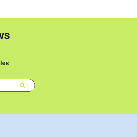
ws
les