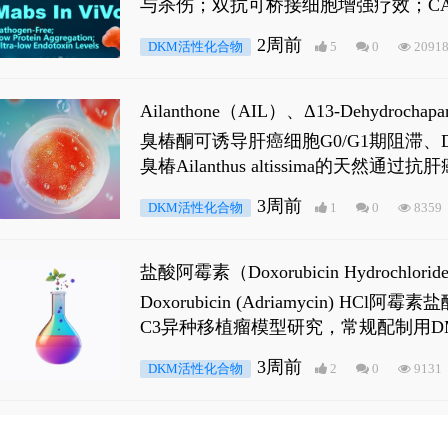
与杀伤；双抗可桥接细胞增强疗效；CA
2周前
DKM活性化合物
5
0
2091
Ailanthone（AIL）、Δ13-Dehydroch
臭椿酮可诱导肝癌细胞G0/G1期阻滞、DNA损
臭椿Ailanthus altissima的天然通
ne 可触发DNA损伤，其特征为 ATM/AT
3周前
DKM活性化合物
1
0
8359
是全长 Androgen Receptor (AR
盐酸阿霉素（Doxorubicin Hydro
Doxorubicin (Adriamyci
C3异种移植瘤模型研究，常规配制用D
3周前
DKM活性化合物
2
0
9131