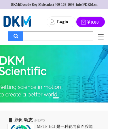
DKM(Decode Key Molecules) 
400-168-1698
  info@DKM.cn
Login
￥0.00
T
o
g
g
l
e
n
a
v
i
g
a
t
i
o
新闻动态
/NEWS
n
MPTP HCl 是一种靶向多巴胺能