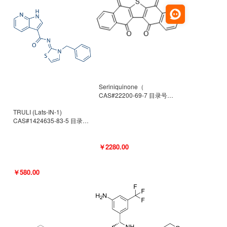
Seriniquinone（
CAS#22200-69-7 目录号
D940363）
TRULI (Lats-IN-1)
CAS#1424635-83-5 目录号
D801061
￥2280.00
￥580.00