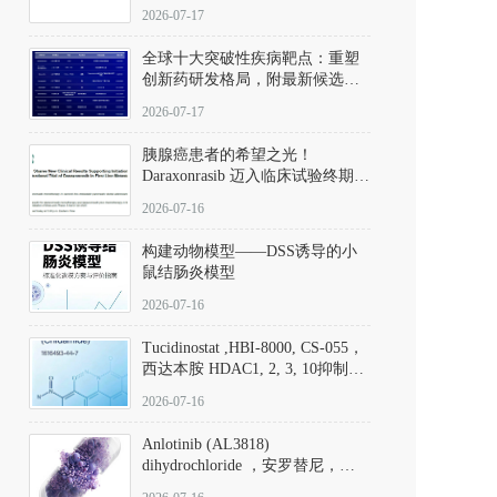
性。
172889-27-9）｜货号 D807008｜
2026-07-17
应用指南
全球十大突破性疾病靶点：重塑
创新药研发格局，附最新候选分
子清单
2026-07-17
胰腺癌患者的希望之光！
Daraxonrasib 迈入临床试验终期阶
段
2026-07-16
构建动物模型——DSS诱导的小
鼠结肠炎模型
2026-07-16
Tucidinostat ,HBI-8000, CS-055，
西达本胺 HDAC1, 2, 3, 10抑制剂
(CAS#1616493-44-7 目录号
2026-07-16
D808567) - DKM活性分子
Anlotinib (AL3818)
dihydrochloride ，安罗替尼，
ALTN、 Anlotinib、 Anlotinib