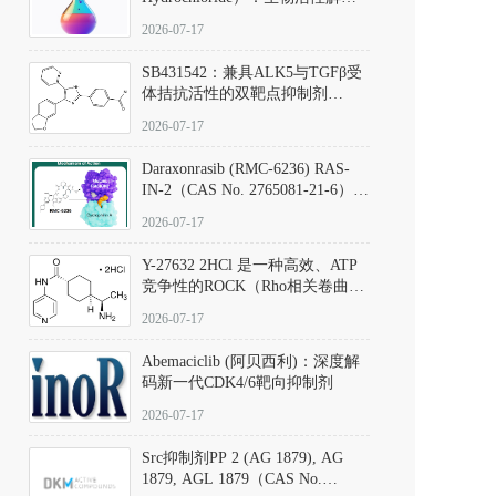
析、实验操作指南与溶液配制规
2026-07-17
范
SB431542：兼具ALK5与TGFβ受
体拮抗活性的双靶点抑制剂
（CAS号：301836-41-9；货号：
2026-07-17
D801067）
Daraxonrasib (RMC-6236) RAS-
IN-2（CAS No. 2765081-21-6）：
体外与体内药理学评价方法，靶
2026-07-17
向KRAS/NRAS/HRAS的广谱RAS
抑制剂
Y-27632 2HCl 是一种高效、ATP
竞争性的ROCK（Rho相关卷曲螺
旋蛋白激酶）选择性抑制剂，可
2026-07-17
同等抑制ROCK1与ROCK2；其通
过精准嵌入激酶的ATP结合位点
Abemaciclib (阿贝西利)：深度解
发挥抑制作用，对ROCK1和
码新一代CDK4/6靶向抑制剂
ROCK2的解离常数（Ki）分别为
140 nM和300 nM；在众多丝氨酸/
2026-07-17
苏氨酸激酶（如PKC、MLCK）
中，其靶向ROCK的选择性超过
Src抑制剂PP 2 (AG 1879), AG
200倍，凸显出优异的分子特异
1879, AGL 1879（CAS No.