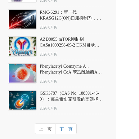
2026-07-16
Hydrochloride实验方法步骤SOP
RMC-6291：新一代
KRASG12C(ON)口服抑制剂，
RMC-6291
2026-07-16
(Elironrasib)CAS#2641998-63-0
AZD8055 mTOR抑制剂
CAS#1009298-09-2 DKM目录号
D801555：一种强效双靶向mTOR
2026-07-16
激酶抑制剂的深度剖析
Phenylacetyl Coenzyme A，
Phenylacetyl CoA;苯乙酰辅酶A
CAS#7532-39-0 目录号D944626
2026-07-16
GSK3787（CAS No. 188591-46-
0）：葛兰素史克研发的高选择
性、不可逆共价PPARδ特异性拮
2026-07-16
抗剂，被广泛视为研究PPARδ核
受体生理功能、信号通路验证及
靶点药理机制的金标准化学探
上一页
下一页
针。