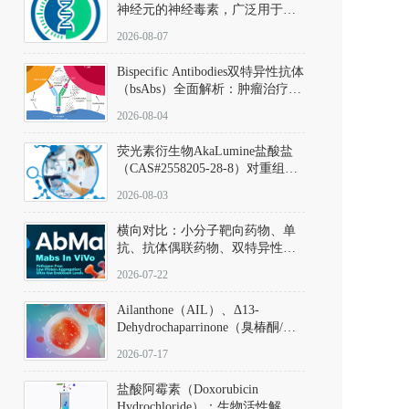
神经元的神经毒素，广泛用于构
建帕金森病动物模型。该化合物
2026-08-07
以盐酸盐形式存在，可触发线粒
体介导的神经元凋亡。其经典应
Bispecific Antibodies双特异性抗体
用即为选择性损毁中脑黑质致密
（bsAbs）全面解析：肿瘤治疗的
部多巴胺能神经元，从而可靠模
突破性进展及获批药物全景
拟帕金森病的核心病理与行为表
2026-08-04
型。
荧光素衍生物AkaLumine盐酸盐
（CAS#2558205-28-8）对重组萤
火虫荧光素酶（Fluc）的米氏常
2026-08-03
数（Km）为2.06 μM；其近红外
发光特性赋予优异的组织穿透能
横向对比：小分子靶向药物、单
力，大幅增强成像信噪比，从而
抗、抗体偶联药物、双特异性抗
实现活体动物模型中极低给药剂
体与CAR-T细胞治疗的技术特征
量下的高灵敏度、非侵入式生物
2026-07-22
及应用瓶颈
发光动态追踪。
Ailanthone（AIL）、Δ13-
Dehydrochaparrinone（臭椿酮/臭
椿苦酮），CAS No. 981-15-7，
2026-07-17
DKM货号 D806885
盐酸阿霉素（Doxorubicin
Hydrochloride）：生物活性解