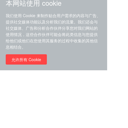
本网站使用 cookie
我们使用 Cookie 来制作贴合用户需求的内容与广告、
提供社交媒体功能以及分析我们的流量。我们还会与
社交媒体、广告和分析合作伙伴分享您对我们网站的
ZDZ-553， compound 22a，
使用情况，这些合作伙伴可能会将此类信息与您提供
STAT1抑制剂 目录号
给他们或他们在您使用其服务的过程中收集的其他信
RMC-6291 (Elironrasib)
D9181792
息相结合。
（CAS#2641998-63-0 目录
号D8001606）
允许所有 Cookie
￥8960.00
￥2580.00