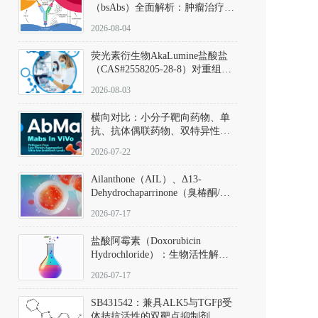
（bsAbs）全面解析：肿瘤治疗的
突破性进展及获批药物全景
2026-08-04
荧光素衍生物AkaLumine盐酸盐
（CAS#2558205-28-8）对重组萤
火虫荧光素酶（Fluc）的米氏常
2026-08-03
数（Km）为2.06 μM；其近红外
发光特性赋予优异的组织穿透能
横向对比：小分子靶向药物、单
力，大幅增强成像信噪比，从而
抗、抗体偶联药物、双特异性抗
实现活体动物模型中极低给药剂
体与CAR-T细胞治疗的技术特征
量下的高灵敏度、非侵入式生物
2026-07-22
及应用瓶颈
发光动态追踪。
Ailanthone（AIL）、Δ13-
Dehydrochaparrinone（臭椿酮/臭
椿苦酮），CAS No. 981-15-7，
2026-07-17
DKM货号 D806885
盐酸阿霉素（Doxorubicin
Hydrochloride）：生物活性解
析、实验操作指南与溶液配制规
2026-07-17
范
SB431542：兼具ALK5与TGFβ受
体拮抗活性的双靶点抑制剂