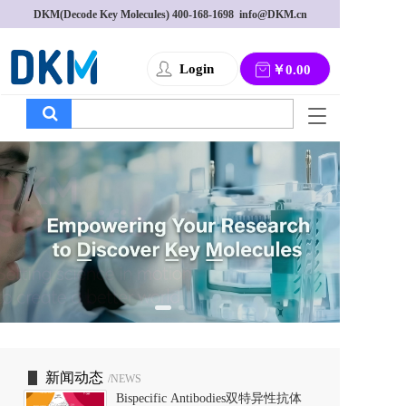
DKM(Decode Key Molecules) 
400-168-1698
  info@DKM.cn
Login
￥0.00
T
o
g
g
l
e
n
a
v
i
g
a
t
i
o
新闻动态
/NEWS
n
Bispecific Antibodies双特异性抗体