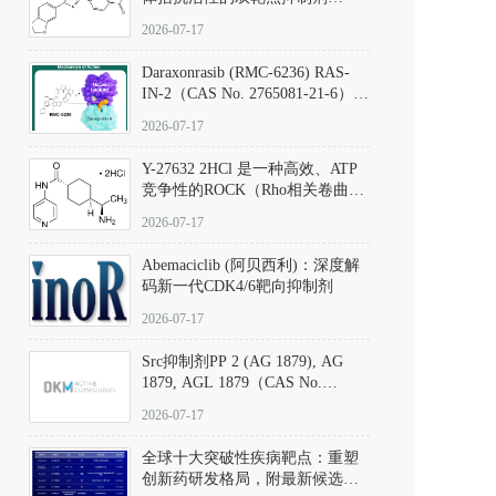
（CAS号：301836-41-9；货号：
2026-07-17
D801067）
Daraxonrasib (RMC-6236) RAS-
IN-2（CAS No. 2765081-21-6）：
体外与体内药理学评价方法，靶
2026-07-17
向KRAS/NRAS/HRAS的广谱RAS
抑制剂
Y-27632 2HCl 是一种高效、ATP
竞争性的ROCK（Rho相关卷曲螺
旋蛋白激酶）选择性抑制剂，可
2026-07-17
同等抑制ROCK1与ROCK2；其通
过精准嵌入激酶的ATP结合位点
Abemaciclib (阿贝西利)：深度解
发挥抑制作用，对ROCK1和
码新一代CDK4/6靶向抑制剂
ROCK2的解离常数（Ki）分别为
140 nM和300 nM；在众多丝氨酸/
2026-07-17
苏氨酸激酶（如PKC、MLCK）
中，其靶向ROCK的选择性超过
Src抑制剂PP 2 (AG 1879), AG
200倍，凸显出优异的分子特异
1879, AGL 1879（CAS No.
性。
172889-27-9）｜货号 D807008｜
2026-07-17
应用指南
全球十大突破性疾病靶点：重塑
创新药研发格局，附最新候选分