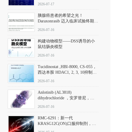
子清单
2026-07-17
胰腺癌患者的希望之光！
Daraxonrasib 迈入临床试验终期阶
段
2026-07-16
构建动物模型——DSS诱导的小
鼠结肠炎模型
2026-07-16
Tucidinostat ,HBI-8000, CS-055，
西达本胺 HDAC1, 2, 3, 10抑制剂
(CAS#1616493-44-7 目录号
2026-07-16
D808567) - DKM活性分子
Anlotinib (AL3818)
dihydrochloride ，安罗替尼，
ALTN、 Anlotinib、 Anlotinib
2026-07-16
Hydrochloride实验方法步骤SOP
RMC-6291：新一代
KRASG12C(ON)口服抑制剂，
RMC-6291