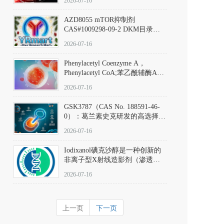
2026-07-16
(Elironrasib)CAS#2641998-63-0
AZD8055 mTOR抑制剂
CAS#1009298-09-2 DKM目录号
D801555：一种强效双靶向mTOR
2026-07-16
激酶抑制剂的深度剖析
Phenylacetyl Coenzyme A，
Phenylacetyl CoA;苯乙酰辅酶A
CAS#7532-39-0 目录号D944626
2026-07-16
GSK3787（CAS No. 188591-46-
0）：葛兰素史克研发的高选择
性、不可逆共价PPARδ特异性拮
2026-07-16
抗剂，被广泛视为研究PPARδ核
受体生理功能、信号通路验证及
Iodixanol碘克沙醇是一种创新的
靶点药理机制的金标准化学探
非离子型X射线造影剂（渗透压
针。
290 mOsm/kg），也是目前唯一
2026-07-16
在血管内给药时与血浆等渗的临
床可用造影剂。Iodixanol其CAS
号为92339-11-2
上一页
下一页