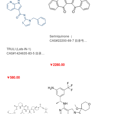
Seriniquinone（
CAS#22200-69-7 目录号
D940363）
TRULI (Lats-IN-1)
CAS#1424635-83-5 目录号
D801061
￥2280.00
￥580.00