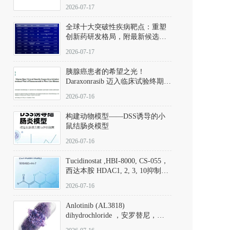
性。
172889-27-9）｜货号 D807008｜
2026-07-17
应用指南
全球十大突破性疾病靶点：重塑
创新药研发格局，附最新候选分
子清单
2026-07-17
胰腺癌患者的希望之光！
Daraxonrasib 迈入临床试验终期阶
段
2026-07-16
构建动物模型——DSS诱导的小
鼠结肠炎模型
2026-07-16
Tucidinostat ,HBI-8000, CS-055，
西达本胺 HDAC1, 2, 3, 10抑制剂
(CAS#1616493-44-7 目录号
2026-07-16
D808567) - DKM活性分子
Anlotinib (AL3818)
dihydrochloride ，安罗替尼，
ALTN、 Anlotinib、 Anlotinib