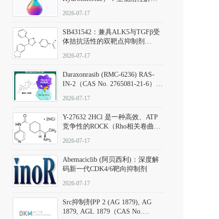
析、实验操作指南与溶液配制规
2026-07-17
范
SB431542：兼具ALK5与TGFβ受
体拮抗活性的双靶点抑制剂
（CAS号：301836-41-9；货号：
2026-07-17
D801067）
Daraxonrasib (RMC-6236) RAS-
IN-2（CAS No. 2765081-21-6）：
体外与体内药理学评价方法，靶
2026-07-17
向KRAS/NRAS/HRAS的广谱RAS
抑制剂
Y-27632 2HCl 是一种高效、ATP
竞争性的ROCK（Rho相关卷曲螺
旋蛋白激酶）选择性抑制剂，可
2026-07-17
同等抑制ROCK1与ROCK2；其通
过精准嵌入激酶的ATP结合位点
Abemaciclib (阿贝西利)：深度解
发挥抑制作用，对ROCK1和
码新一代CDK4/6靶向抑制剂
ROCK2的解离常数（Ki）分别为
140 nM和300 nM；在众多丝氨酸/
2026-07-17
苏氨酸激酶（如PKC、MLCK）
中，其靶向ROCK的选择性超过
Src抑制剂PP 2 (AG 1879), AG
200倍，凸显出优异的分子特异
1879, AGL 1879（CAS No.