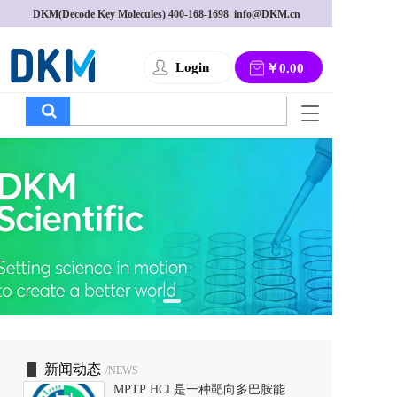
DKM(Decode Key Molecules) 
400-168-1698
  info@DKM.cn
Login
￥0.00
T
o
g
g
l
e
n
a
v
i
g
a
t
i
o
新闻动态
/NEWS
n
MPTP HCl 是一种靶向多巴胺能