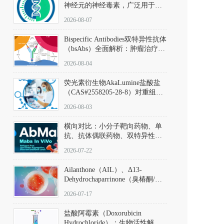
神经元的神经毒素，广泛用于构
建帕金森病动物模型。该化合物
2026-08-07
以盐酸盐形式存在，可触发线粒
体介导的神经元凋亡。其经典应
Bispecific Antibodies双特异性抗体
用即为选择性损毁中脑黑质致密
（bsAbs）全面解析：肿瘤治疗的
部多巴胺能神经元，从而可靠模
突破性进展及获批药物全景
拟帕金森病的核心病理与行为表
2026-08-04
型。
荧光素衍生物AkaLumine盐酸盐
（CAS#2558205-28-8）对重组萤
火虫荧光素酶（Fluc）的米氏常
2026-08-03
数（Km）为2.06 μM；其近红外
发光特性赋予优异的组织穿透能
横向对比：小分子靶向药物、单
力，大幅增强成像信噪比，从而
抗、抗体偶联药物、双特异性抗
实现活体动物模型中极低给药剂
体与CAR-T细胞治疗的技术特征
量下的高灵敏度、非侵入式生物
2026-07-22
及应用瓶颈
发光动态追踪。
Ailanthone（AIL）、Δ13-
Dehydrochaparrinone（臭椿酮/臭
椿苦酮），CAS No. 981-15-7，
2026-07-17
DKM货号 D806885
盐酸阿霉素（Doxorubicin
Hydrochloride）：生物活性解