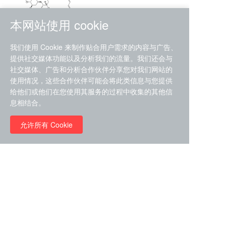
本网站使用 cookie
RMC-4630 (SHP2-IN-7)
我们使用 Cookie 来制作贴合用户需求的内容与广告、
（CAS#2172652-48-9 目录
提供社交媒体功能以及分析我们的流量。我们还会与
号D9063487）
社交媒体、广告和分析合作伙伴分享您对我们网站的
RMC-6272（ Cas
No.:2382769-46-0 目录号
使用情况，这些合作伙伴可能会将此类信息与您提供
D9036531）
给他们或他们在您使用其服务的过程中收集的其他信
￥1850.00
息相结合。
允许所有 Cookie
￥11680.00