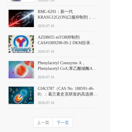
2026-07-16
Hydrochloride实验方法步骤SOP
RMC-6291：新一代
KRASG12C(ON)口服抑制剂，
RMC-6291
2026-07-16
(Elironrasib)CAS#2641998-63-0
AZD8055 mTOR抑制剂
CAS#1009298-09-2 DKM目录号
D801555：一种强效双靶向mTOR
2026-07-16
激酶抑制剂的深度剖析
Phenylacetyl Coenzyme A，
Phenylacetyl CoA;苯乙酰辅酶A
CAS#7532-39-0 目录号D944626
2026-07-16
GSK3787（CAS No. 188591-46-
0）：葛兰素史克研发的高选择
性、不可逆共价PPARδ特异性拮
2026-07-16
抗剂，被广泛视为研究PPARδ核
受体生理功能、信号通路验证及
靶点药理机制的金标准化学探
上一页
下一页
针。