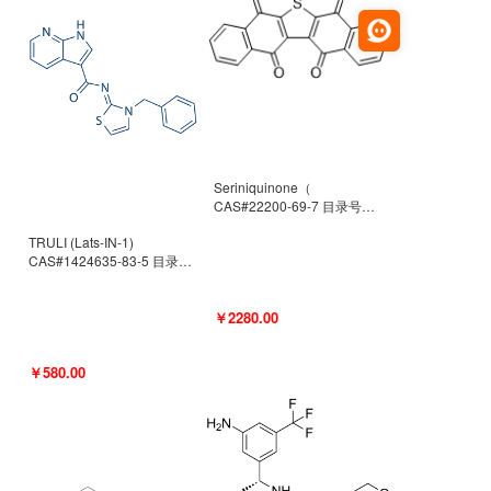
Seriniquinone（
CAS#22200-69-7 目录号
D940363）
TRULI (Lats-IN-1)
CAS#1424635-83-5 目录号
D801061
￥2280.00
￥580.00