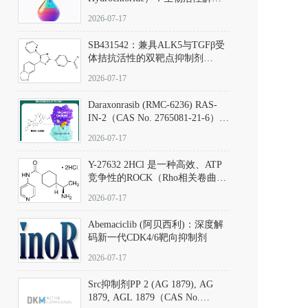
析、实验操作指南与溶液配制规
2026-07-17
范
SB431542：兼具ALK5与TGFβ受
体拮抗活性的双靶点抑制剂
（CAS号：301836-41-9；货号：
2026-07-17
D801067）
Daraxonrasib (RMC-6236) RAS-
IN-2（CAS No. 2765081-21-6）：
体外与体内药理学评价方法，靶
2026-07-17
向KRAS/NRAS/HRAS的广谱RAS
抑制剂
Y-27632 2HCl 是一种高效、ATP
竞争性的ROCK（Rho相关卷曲螺
旋蛋白激酶）选择性抑制剂，可
2026-07-17
同等抑制ROCK1与ROCK2；其通
过精准嵌入激酶的ATP结合位点
Abemaciclib (阿贝西利)：深度解
发挥抑制作用，对ROCK1和
码新一代CDK4/6靶向抑制剂
ROCK2的解离常数（Ki）分别为
140 nM和300 nM；在众多丝氨酸/
2026-07-17
苏氨酸激酶（如PKC、MLCK）
中，其靶向ROCK的选择性超过
Src抑制剂PP 2 (AG 1879), AG
200倍，凸显出优异的分子特异
1879, AGL 1879（CAS No.