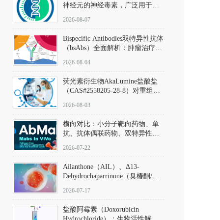
神经元的神经毒素，广泛用于构
建帕金森病动物模型。该化合物
2026-08-07
以盐酸盐形式存在，可触发线粒
体介导的神经元凋亡。其经典应
Bispecific Antibodies双特异性抗体
用即为选择性损毁中脑黑质致密
（bsAbs）全面解析：肿瘤治疗的
部多巴胺能神经元，从而可靠模
突破性进展及获批药物全景
拟帕金森病的核心病理与行为表
2026-08-04
型。
荧光素衍生物AkaLumine盐酸盐
（CAS#2558205-28-8）对重组萤
火虫荧光素酶（Fluc）的米氏常
2026-08-03
数（Km）为2.06 μM；其近红外
发光特性赋予优异的组织穿透能
横向对比：小分子靶向药物、单
力，大幅增强成像信噪比，从而
抗、抗体偶联药物、双特异性抗
实现活体动物模型中极低给药剂
体与CAR-T细胞治疗的技术特征
量下的高灵敏度、非侵入式生物
2026-07-22
及应用瓶颈
发光动态追踪。
Ailanthone（AIL）、Δ13-
Dehydrochaparrinone（臭椿酮/臭
椿苦酮），CAS No. 981-15-7，
2026-07-17
DKM货号 D806885
盐酸阿霉素（Doxorubicin
Hydrochloride）：生物活性解