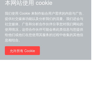
本网站使用 cookie
我们使用 Cookie 来制作贴合用户需求的内容与广告、
提供社交媒体功能以及分析我们的流量。我们还会与
社交媒体、广告和分析合作伙伴分享您对我们网站的
ZDZ-553， compound 22a，
使用情况，这些合作伙伴可能会将此类信息与您提供
STAT1抑制剂 目录号
给他们或他们在您使用其服务的过程中收集的其他信
RMC-6291 (Elironrasib)
D9181792
息相结合。
（CAS#2641998-63-0 目录
号D8001606）
允许所有 Cookie
￥8960.00
￥2580.00