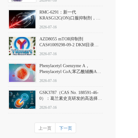
2026-07-16
Hydrochloride实验方法步骤SOP
RMC-6291：新一代
KRASG12C(ON)口服抑制剂，
RMC-6291
2026-07-16
(Elironrasib)CAS#2641998-63-0
AZD8055 mTOR抑制剂
CAS#1009298-09-2 DKM目录号
D801555：一种强效双靶向mTOR
2026-07-16
激酶抑制剂的深度剖析
Phenylacetyl Coenzyme A，
Phenylacetyl CoA;苯乙酰辅酶A
CAS#7532-39-0 目录号D944626
2026-07-16
GSK3787（CAS No. 188591-46-
0）：葛兰素史克研发的高选择
性、不可逆共价PPARδ特异性拮
2026-07-16
抗剂，被广泛视为研究PPARδ核
受体生理功能、信号通路验证及
靶点药理机制的金标准化学探
上一页
下一页
针。