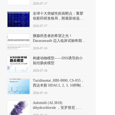
性。
172889-27-9）｜货号 D807008｜
2026-07-17
应用指南
全球十大突破性疾病靶点：重塑
创新药研发格局，附最新候选分
子清单
2026-07-17
胰腺癌患者的希望之光！
Daraxonrasib 迈入临床试验终期阶
段
2026-07-16
构建动物模型——DSS诱导的小
鼠结肠炎模型
2026-07-16
Tucidinostat ,HBI-8000, CS-055，
西达本胺 HDAC1, 2, 3, 10抑制剂
(CAS#1616493-44-7 目录号
2026-07-16
D808567) - DKM活性分子
Anlotinib (AL3818)
dihydrochloride ，安罗替尼，
ALTN、 Anlotinib、 Anlotinib