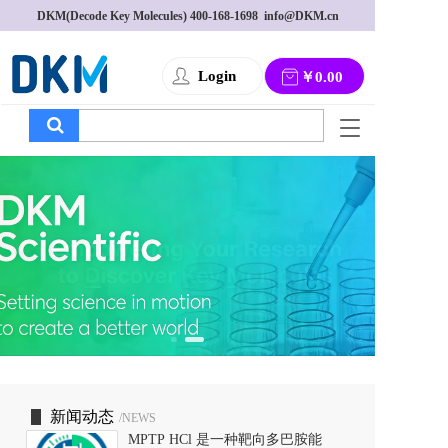
DKM(Decode Key Molecules) 
400-168-1698
  info@DKM.cn
Login
￥0.00
T
o
g
g
l
e
n
a
v
i
g
a
t
i
o
新闻动态
/NEWS
n
MPTP HCl 是一种靶向多巴胺能