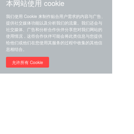
本网站使用 cookie
我们使用 Cookie 来制作贴合用户需求的内容与广告、
提供社交媒体功能以及分析我们的流量。我们还会与
社交媒体、广告和分析合作伙伴分享您对我们网站的
ZDZ-553， compound 22a，
使用情况，这些合作伙伴可能会将此类信息与您提供
STAT1抑制剂 目录号
给他们或他们在您使用其服务的过程中收集的其他信
RMC-6291 (Elironrasib)
D9181792
息相结合。
（CAS#2641998-63-0 目录
号D8001606）
允许所有 Cookie
￥8960.00
￥2580.00