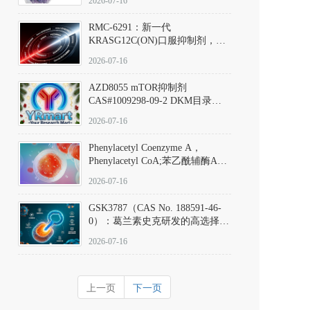
2026-07-16
Hydrochloride实验方法步骤SOP
RMC-6291：新一代
KRASG12C(ON)口服抑制剂，
RMC-6291
2026-07-16
(Elironrasib)CAS#2641998-63-0
AZD8055 mTOR抑制剂
CAS#1009298-09-2 DKM目录号
D801555：一种强效双靶向mTOR
2026-07-16
激酶抑制剂的深度剖析
Phenylacetyl Coenzyme A，
Phenylacetyl CoA;苯乙酰辅酶A
CAS#7532-39-0 目录号D944626
2026-07-16
GSK3787（CAS No. 188591-46-
0）：葛兰素史克研发的高选择
性、不可逆共价PPARδ特异性拮
2026-07-16
抗剂，被广泛视为研究PPARδ核
受体生理功能、信号通路验证及
靶点药理机制的金标准化学探
上一页
下一页
针。