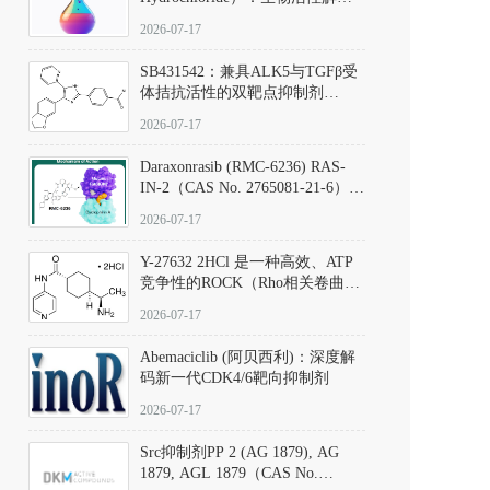
析、实验操作指南与溶液配制规
2026-07-17
范
SB431542：兼具ALK5与TGFβ受
体拮抗活性的双靶点抑制剂
（CAS号：301836-41-9；货号：
2026-07-17
D801067）
Daraxonrasib (RMC-6236) RAS-
IN-2（CAS No. 2765081-21-6）：
体外与体内药理学评价方法，靶
2026-07-17
向KRAS/NRAS/HRAS的广谱RAS
抑制剂
Y-27632 2HCl 是一种高效、ATP
竞争性的ROCK（Rho相关卷曲螺
旋蛋白激酶）选择性抑制剂，可
2026-07-17
同等抑制ROCK1与ROCK2；其通
过精准嵌入激酶的ATP结合位点
Abemaciclib (阿贝西利)：深度解
发挥抑制作用，对ROCK1和
码新一代CDK4/6靶向抑制剂
ROCK2的解离常数（Ki）分别为
140 nM和300 nM；在众多丝氨酸/
2026-07-17
苏氨酸激酶（如PKC、MLCK）
中，其靶向ROCK的选择性超过
Src抑制剂PP 2 (AG 1879), AG
200倍，凸显出优异的分子特异
1879, AGL 1879（CAS No.