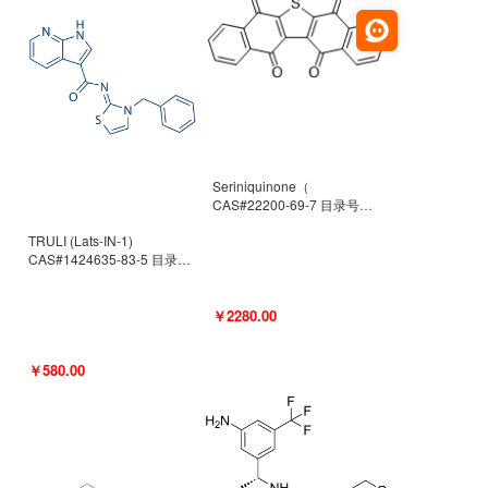
Seriniquinone（
CAS#22200-69-7 目录号
D940363）
TRULI (Lats-IN-1)
CAS#1424635-83-5 目录号
D801061
￥2280.00
￥580.00