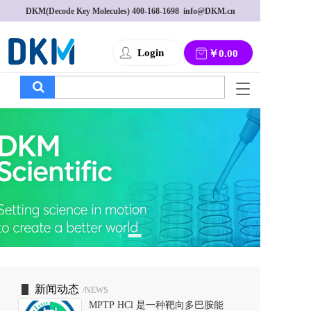
DKM(Decode Key Molecules) 
400-168-1698
  info@DKM.cn
Login
￥0.00
T
o
g
g
l
e
n
a
v
i
g
a
t
i
o
新闻动态
/NEWS
n
MPTP HCl 是一种靶向多巴胺能