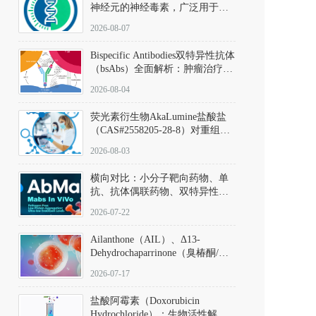
神经元的神经毒素，广泛用于构
建帕金森病动物模型。该化合物
2026-08-07
以盐酸盐形式存在，可触发线粒
体介导的神经元凋亡。其经典应
Bispecific Antibodies双特异性抗体
用即为选择性损毁中脑黑质致密
（bsAbs）全面解析：肿瘤治疗的
部多巴胺能神经元，从而可靠模
突破性进展及获批药物全景
拟帕金森病的核心病理与行为表
2026-08-04
型。
荧光素衍生物AkaLumine盐酸盐
（CAS#2558205-28-8）对重组萤
火虫荧光素酶（Fluc）的米氏常
2026-08-03
数（Km）为2.06 μM；其近红外
发光特性赋予优异的组织穿透能
横向对比：小分子靶向药物、单
力，大幅增强成像信噪比，从而
抗、抗体偶联药物、双特异性抗
实现活体动物模型中极低给药剂
体与CAR-T细胞治疗的技术特征
量下的高灵敏度、非侵入式生物
2026-07-22
及应用瓶颈
发光动态追踪。
Ailanthone（AIL）、Δ13-
Dehydrochaparrinone（臭椿酮/臭
椿苦酮），CAS No. 981-15-7，
2026-07-17
DKM货号 D806885
盐酸阿霉素（Doxorubicin
Hydrochloride）：生物活性解