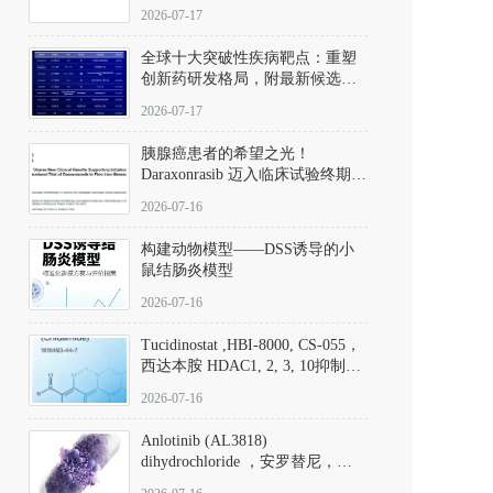
性。
172889-27-9）｜货号 D807008｜
2026-07-17
应用指南
全球十大突破性疾病靶点：重塑
创新药研发格局，附最新候选分
子清单
2026-07-17
胰腺癌患者的希望之光！
Daraxonrasib 迈入临床试验终期阶
段
2026-07-16
构建动物模型——DSS诱导的小
鼠结肠炎模型
2026-07-16
Tucidinostat ,HBI-8000, CS-055，
西达本胺 HDAC1, 2, 3, 10抑制剂
(CAS#1616493-44-7 目录号
2026-07-16
D808567) - DKM活性分子
Anlotinib (AL3818)
dihydrochloride ，安罗替尼，
ALTN、 Anlotinib、 Anlotinib