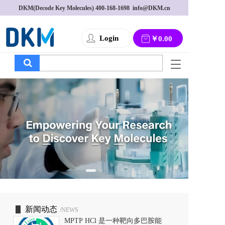
DKM(Decode Key Molecules) 
400-168-1698
  info@DKM.cn
Login
￥0.00
T
o
g
g
l
e
n
a
v
i
g
a
t
i
o
新闻动态
/NEWS
n
MPTP HCl 是一种靶向多巴胺能