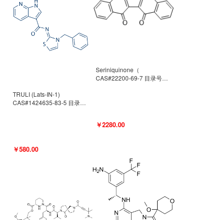
Seriniquinone（
CAS#22200-69-7 目录号
D940363）
TRULI (Lats-IN-1)
CAS#1424635-83-5 目录号
D801061
￥2280.00
￥580.00