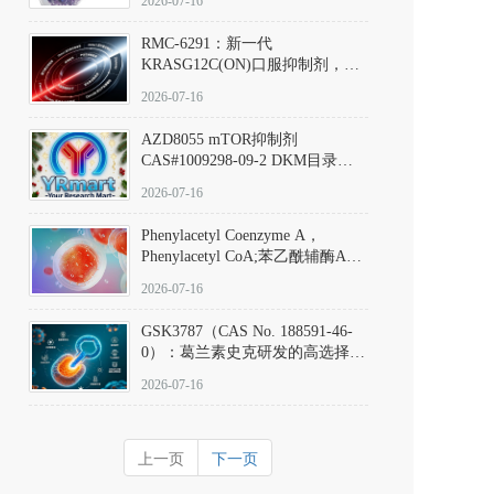
2026-07-16
Hydrochloride实验方法步骤SOP
RMC-6291：新一代
KRASG12C(ON)口服抑制剂，
RMC-6291
2026-07-16
(Elironrasib)CAS#2641998-63-0
AZD8055 mTOR抑制剂
CAS#1009298-09-2 DKM目录号
D801555：一种强效双靶向mTOR
2026-07-16
激酶抑制剂的深度剖析
Phenylacetyl Coenzyme A，
Phenylacetyl CoA;苯乙酰辅酶A
CAS#7532-39-0 目录号D944626
2026-07-16
GSK3787（CAS No. 188591-46-
0）：葛兰素史克研发的高选择
性、不可逆共价PPARδ特异性拮
2026-07-16
抗剂，被广泛视为研究PPARδ核
受体生理功能、信号通路验证及
靶点药理机制的金标准化学探
上一页
下一页
针。