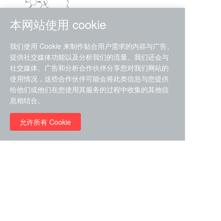
本网站使用 cookie
RMC-4630 (SHP2-IN-7)
我们使用 Cookie 来制作贴合用户需求的内容与广告、
（CAS#2172652-48-9 目录
提供社交媒体功能以及分析我们的流量。我们还会与
号D9063487）
社交媒体、广告和分析合作伙伴分享您对我们网站的
RMC-6272（ Cas
No.:2382769-46-0 目录号
使用情况，这些合作伙伴可能会将此类信息与您提供
D9036531）
给他们或他们在您使用其服务的过程中收集的其他信
￥1850.00
息相结合。
允许所有 Cookie
￥11680.00