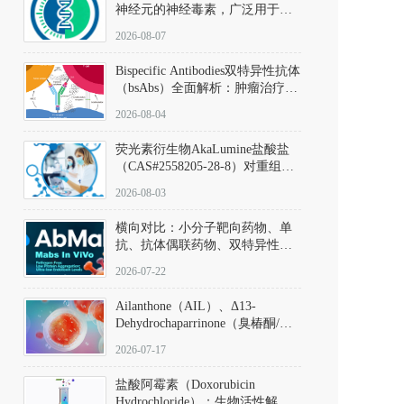
神经元的神经毒素，广泛用于构
建帕金森病动物模型。该化合物
2026-08-07
以盐酸盐形式存在，可触发线粒
体介导的神经元凋亡。其经典应
Bispecific Antibodies双特异性抗体
用即为选择性损毁中脑黑质致密
（bsAbs）全面解析：肿瘤治疗的
部多巴胺能神经元，从而可靠模
突破性进展及获批药物全景
拟帕金森病的核心病理与行为表
2026-08-04
型。
荧光素衍生物AkaLumine盐酸盐
（CAS#2558205-28-8）对重组萤
火虫荧光素酶（Fluc）的米氏常
2026-08-03
数（Km）为2.06 μM；其近红外
发光特性赋予优异的组织穿透能
横向对比：小分子靶向药物、单
力，大幅增强成像信噪比，从而
抗、抗体偶联药物、双特异性抗
实现活体动物模型中极低给药剂
体与CAR-T细胞治疗的技术特征
量下的高灵敏度、非侵入式生物
2026-07-22
及应用瓶颈
发光动态追踪。
Ailanthone（AIL）、Δ13-
Dehydrochaparrinone（臭椿酮/臭
椿苦酮），CAS No. 981-15-7，
2026-07-17
DKM货号 D806885
盐酸阿霉素（Doxorubicin
Hydrochloride）：生物活性解