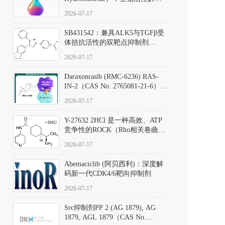
析、实验操作指南与溶液配制规
2026-07-17
范
SB431542：兼具ALK5与TGFβ受
体拮抗活性的双靶点抑制剂
（CAS号：301836-41-9；货号：
2026-07-17
D801067）
Daraxonrasib (RMC-6236) RAS-
IN-2（CAS No. 2765081-21-6）：
体外与体内药理学评价方法，靶
2026-07-17
向KRAS/NRAS/HRAS的广谱RAS
抑制剂
Y-27632 2HCl 是一种高效、ATP
竞争性的ROCK（Rho相关卷曲螺
旋蛋白激酶）选择性抑制剂，可
2026-07-17
同等抑制ROCK1与ROCK2；其通
过精准嵌入激酶的ATP结合位点
Abemaciclib (阿贝西利)：深度解
发挥抑制作用，对ROCK1和
码新一代CDK4/6靶向抑制剂
ROCK2的解离常数（Ki）分别为
140 nM和300 nM；在众多丝氨酸/
2026-07-17
苏氨酸激酶（如PKC、MLCK）
中，其靶向ROCK的选择性超过
Src抑制剂PP 2 (AG 1879), AG
200倍，凸显出优异的分子特异
1879, AGL 1879（CAS No.