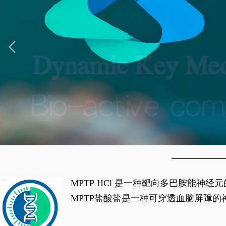
MPTP HCl 是一种靶向多巴胺能
经典应用即为选择性损毁中脑黑质致密
MPTP盐酸盐是一种可穿透血脑屏障