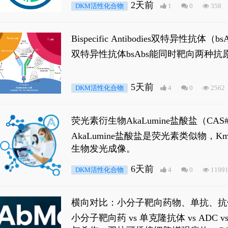
2天前
DKM活性化合物
1
0
358
Bispecific Antibodies双特
双特异性抗体bsAbs能同时靶向两
5天前
DKM活性化合物
4
0
2562
荧光素衍生物AkaLumine盐酸盐（CA
穿透能力，大幅增强成像信噪比，从而
AkaLumine盐酸盐是荧光素类似物
生物发光成像。
6天前
DKM活性化合物
4
0
1199
横向对比：小分子靶向药物、单抗、抗
小分子靶向药 vs 单克隆抗体 vs A