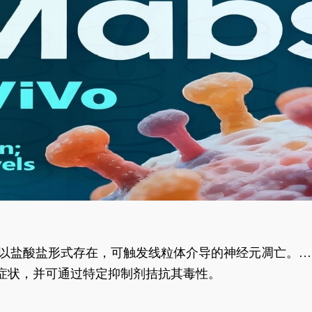
合物以盐酸盐形式存在，可触发线粒体介导的神经元凋亡。其
行为表型。
样症状，并可通过特定抑制剂拮抗其毒性。