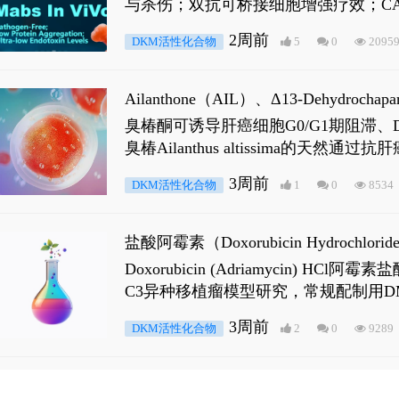
与杀伤；双抗可桥接细胞增强疗效；CA
2周前
DKM活性化合物
5
0
2095
Ailanthone（AIL）、Δ13-Dehydroch
臭椿酮可诱导肝癌细胞G0/G1期阻滞、DNA损
臭椿Ailanthus altissima的天然通
ne 可触发DNA损伤，其特征为 ATM/AT
3周前
DKM活性化合物
1
0
8534
是全长 Androgen Receptor (AR
盐酸阿霉素（Doxorubicin Hydro
Doxorubicin (Adriamyci
C3异种移植瘤模型研究，常规配制用D
3周前
DKM活性化合物
2
0
9289