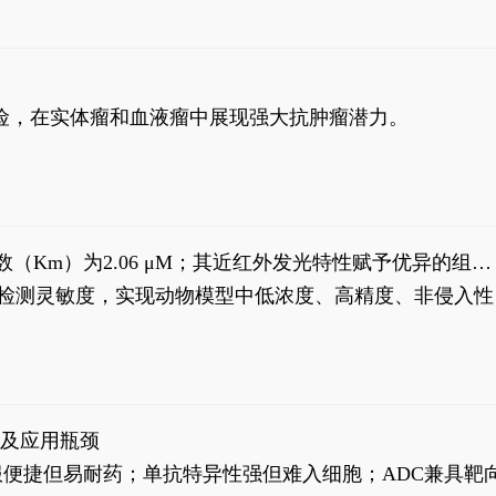
风险，在实体瘤和血液瘤中展现强大抗肿瘤潜力。
米氏常数（Km）为2.06 μM；其近红外发光特性赋予优异的组织
式生物发光动态追踪。
，提升检测灵敏度，实现动物模型中低浓度、高精度、非侵入性
征及应用瓶颈
靶向药口服便捷但易耐药；单抗特异性强但难入细胞；ADC兼具靶