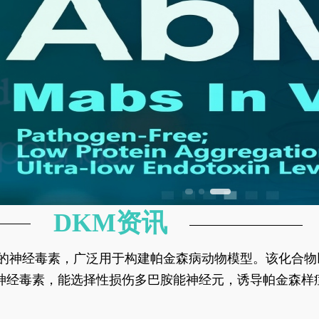
DKM资讯
神经元的神经毒素，广泛用于构建帕金森病动物模型。该化
部多巴胺能神经元，从而可靠模拟帕金森病的核心病理与
的神经毒素，能选择性损伤多巴胺能神经元，诱导帕金森