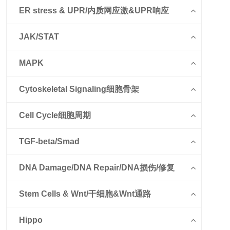
ER stress & UPR/内质网应激&UPR响应
JAK/STAT
MAPK
Cytoskeletal Signaling细胞骨架
Cell Cycle细胞周期
TGF-beta/Smad
DNA Damage/DNA Repair/DNA损伤/修复
Stem Cells & Wnt/干细胞&Wnt通路
Hippo