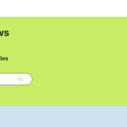
ws
les