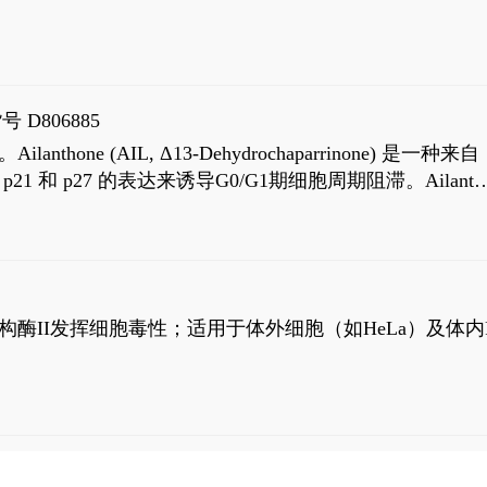
号 D806885
AIL, Δ13-Dehydrochaparrinone) 是一种来自
高 p21 和 p27 的表达来诱导G0/G1期细胞周期阻滞。Ailanth
、涉及 PI3K/AKT 信号通路的细胞凋亡。Ailanthone 也
，对应的IC50值分别为69 nM和309 nM。
制拓扑异构酶II发挥细胞毒性；适用于体外细胞（如HeLa）及体内