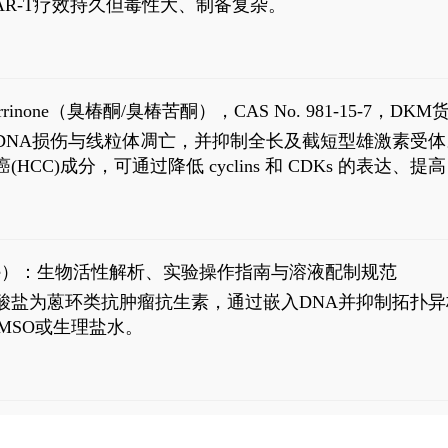
R-T疗效持久但毒性大、制备复杂。
9
aparrinone（臭椿酮/臭椿苦酮），CAS No. 981-15-7，DKM货
伤与线粒体凋亡，并抑制全长及截短型雄激素受体。Ailanthone (
过抗肝癌(HCC)成分，可通过降低 cyclins 和 CDKs 的表达、提
R 通路的激活。Ailanthone 可在Huh7细胞中诱导线粒体介导
-FL)和组成型活性截断AR剪接变体(AR-Vs, AR1-651)的抑制剂
chloride）：生物活性解析、实验操作指南与溶液配制规范
n) HCl阿霉素盐酸盐为蒽环类抗肿瘤抗生素，通过嵌入DNA并抑
MSO或生理盐水。