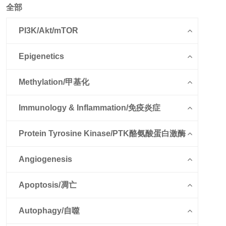
全部
PI3K/Akt/mTOR
Epigenetics
Methylation/甲基化
Immunology & Inflammation/免疫炎症
Protein Tyrosine Kinase/PTK酪氨酸蛋白激酶
Angiogenesis
Apoptosis/凋亡
Autophagy/自噬