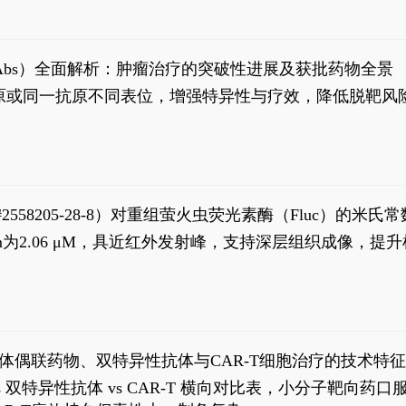
异性抗体（bsAbs）全面解析：肿瘤治疗的突破性进展及获批药物全景
种抗原或同一抗原不同表位，增强特异性与疗效，降低脱靶
S#2558205-28-8）对重组萤火虫荧光素酶（Fluc）的
实现活体动物模型中极低给药剂量下的高灵敏度、非侵入
，Km为2.06 μM，具近红外发射峰，支持深层组织成像
1
体偶联药物、双特异性抗体与CAR-T细胞治疗的技术特
DC vs 双特异性抗体 vs CAR-T 横向对比表，小分子