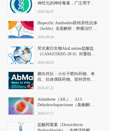
神经元的神经毒素，广泛用于构
建帕金森病动物模型。该化合物
2026-08-07
以盐酸盐形式存在，可触发线粒
体介导的神经元凋亡。其经典应
Bispecific Antibodies双特异性抗体
用即为选择性损毁中脑黑质致密
（bsAbs）全面解析：肿瘤治疗的
部多巴胺能神经元，从而可靠模
突破性进展及获批药物全景
拟帕金森病的核心病理与行为表
2026-08-04
型。
荧光素衍生物AkaLumine盐酸盐
（CAS#2558205-28-8）对重组萤
火虫荧光素酶（Fluc）的米氏常
2026-08-03
数（Km）为2.06 μM；其近红外
发光特性赋予优异的组织穿透能
横向对比：小分子靶向药物、单
力，大幅增强成像信噪比，从而
抗、抗体偶联药物、双特异性抗
实现活体动物模型中极低给药剂
体与CAR-T细胞治疗的技术特征
量下的高灵敏度、非侵入式生物
2026-07-22
及应用瓶颈
发光动态追踪。
Ailanthone（AIL）、Δ13-
Dehydrochaparrinone（臭椿酮/臭
椿苦酮），CAS No. 981-15-7，
2026-07-17
DKM货号 D806885
盐酸阿霉素（Doxorubicin
Hydrochloride）：生物活性解