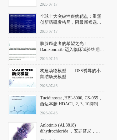
性。
172889-27-9）｜货号 D807008｜
2026-07-17
应用指南
全球十大突破性疾病靶点：重塑
创新药研发格局，附最新候选分
子清单
2026-07-17
胰腺癌患者的希望之光！
Daraxonrasib 迈入临床试验终期阶
段
2026-07-16
构建动物模型——DSS诱导的小
鼠结肠炎模型
2026-07-16
Tucidinostat ,HBI-8000, CS-055，
西达本胺 HDAC1, 2, 3, 10抑制剂
(CAS#1616493-44-7 目录号
2026-07-16
D808567) - DKM活性分子
Anlotinib (AL3818)
dihydrochloride ，安罗替尼，
ALTN、 Anlotinib、 Anlotinib