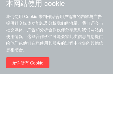
本网站使用 cookie
我们使用 Cookie 来制作贴合用户需求的内容与广告、
提供社交媒体功能以及分析我们的流量。我们还会与
社交媒体、广告和分析合作伙伴分享您对我们网站的
ZDZ-553， compound 22a，
使用情况，这些合作伙伴可能会将此类信息与您提供
STAT1抑制剂 目录号
给他们或他们在您使用其服务的过程中收集的其他信
RMC-6291 (Elironrasib)
D9181792
息相结合。
（CAS#2641998-63-0 目录
号D8001606）
允许所有 Cookie
￥8960.00
￥2580.00