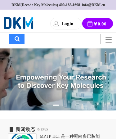
DKM(Decode Key Molecules) 
400-168-1698
  info@DKM.cn
Login
￥0.00
T
o
g
g
l
e
n
a
v
i
g
a
t
i
o
新闻动态
/NEWS
n
MPTP HCl 是一种靶向多巴胺能