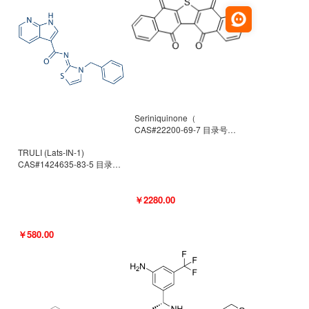
Seriniquinone（
CAS#22200-69-7 目录号
D940363）
TRULI (Lats-IN-1)
CAS#1424635-83-5 目录号
D801061
￥2280.00
￥580.00