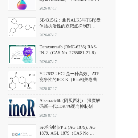
析、实验操作指南与溶液配制规
2026-07-17
范
SB431542：兼具ALK5与TGFβ受
体拮抗活性的双靶点抑制剂
（CAS号：301836-41-9；货号：
2026-07-17
D801067）
Daraxonrasib (RMC-6236) RAS-
IN-2（CAS No. 2765081-21-6）：
体外与体内药理学评价方法，靶
2026-07-17
向KRAS/NRAS/HRAS的广谱RAS
抑制剂
Y-27632 2HCl 是一种高效、ATP
竞争性的ROCK（Rho相关卷曲螺
旋蛋白激酶）选择性抑制剂，可
2026-07-17
同等抑制ROCK1与ROCK2；其通
过精准嵌入激酶的ATP结合位点
Abemaciclib (阿贝西利)：深度解
发挥抑制作用，对ROCK1和
码新一代CDK4/6靶向抑制剂
ROCK2的解离常数（Ki）分别为
140 nM和300 nM；在众多丝氨酸/
2026-07-17
苏氨酸激酶（如PKC、MLCK）
中，其靶向ROCK的选择性超过
Src抑制剂PP 2 (AG 1879), AG
200倍，凸显出优异的分子特异
1879, AGL 1879（CAS No.