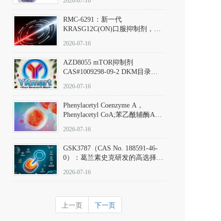
2026-07-16
Hydrochloride实验方法步骤SOP
RMC-6291：新一代
KRASG12C(ON)口服抑制剂，
RMC-6291
2026-07-16
(Elironrasib)CAS#2641998-63-0
AZD8055 mTOR抑制剂
CAS#1009298-09-2 DKM目录号
D801555：一种强效双靶向mTOR
2026-07-16
激酶抑制剂的深度剖析
Phenylacetyl Coenzyme A，
Phenylacetyl CoA;苯乙酰辅酶A
CAS#7532-39-0 目录号D944626
2026-07-16
GSK3787（CAS No. 188591-46-
0）：葛兰素史克研发的高选择
性、不可逆共价PPARδ特异性拮
2026-07-16
抗剂，被广泛视为研究PPARδ核
受体生理功能、信号通路验证及
靶点药理机制的金标准化学探
上一页
下一页
针。