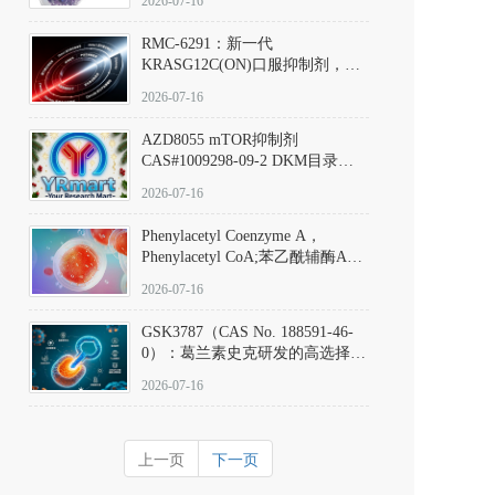
2026-07-16
Hydrochloride实验方法步骤SOP
RMC-6291：新一代
KRASG12C(ON)口服抑制剂，
RMC-6291
2026-07-16
(Elironrasib)CAS#2641998-63-0
AZD8055 mTOR抑制剂
CAS#1009298-09-2 DKM目录号
D801555：一种强效双靶向mTOR
2026-07-16
激酶抑制剂的深度剖析
Phenylacetyl Coenzyme A，
Phenylacetyl CoA;苯乙酰辅酶A
CAS#7532-39-0 目录号D944626
2026-07-16
GSK3787（CAS No. 188591-46-
0）：葛兰素史克研发的高选择
性、不可逆共价PPARδ特异性拮
2026-07-16
抗剂，被广泛视为研究PPARδ核
受体生理功能、信号通路验证及
靶点药理机制的金标准化学探
上一页
下一页
针。