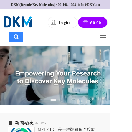
DKM(Decode Key Molecules) 
400-168-1698
  info@DKM.cn
Login
￥0.00
T
o
g
g
l
e
n
a
v
i
g
a
t
i
o
新闻动态
/NEWS
n
MPTP HCl 是一种靶向多巴胺能