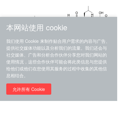
本网站使用 cookie
我们使用 Cookie 来制作贴合用户需求的内容与广告、
提供社交媒体功能以及分析我们的流量。我们还会与
社交媒体、广告和分析合作伙伴分享您对我们网站的
使用情况，这些合作伙伴可能会将此类信息与您提供
给他们或他们在您使用其服务的过程中收集的其他信
息相结合。
Olgotrelvir (STI-1558)
CAS#2763596-71-8 目录号
允许所有 Cookie
Olgotrelvir sodium ( STI-1558
D9156655
sodium) CAS#2763596-72-9
目录号D91566551
￥45100.00
￥39800.00