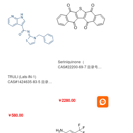
Seriniquinone（
CAS#22200-69-7 目录号
D940363）
TRULI (Lats-IN-1)
CAS#1424635-83-5 目录号
D801061
￥2280.00
￥580.00