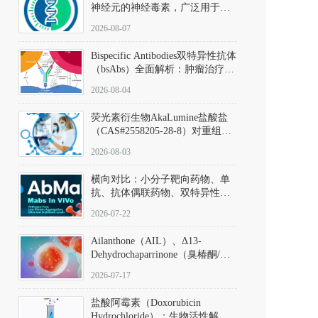
神经元的神经毒素，广泛用于构
建帕金森病动物模型。该化合物
2026-08-07
以盐酸盐形式存在，可触发线粒
体介导的神经元凋亡。其经典应
Bispecific Antibodies双特异性抗体
用即为选择性损毁中脑黑质致密
（bsAbs）全面解析：肿瘤治疗的
部多巴胺能神经元，从而可靠模
突破性进展及获批药物全景
拟帕金森病的核心病理与行为表
2026-08-04
型。
荧光素衍生物AkaLumine盐酸盐
（CAS#2558205-28-8）对重组萤
火虫荧光素酶（Fluc）的米氏常
2026-08-03
数（Km）为2.06 μM；其近红外
发光特性赋予优异的组织穿透能
横向对比：小分子靶向药物、单
力，大幅增强成像信噪比，从而
抗、抗体偶联药物、双特异性抗
实现活体动物模型中极低给药剂
体与CAR-T细胞治疗的技术特征
量下的高灵敏度、非侵入式生物
2026-07-22
及应用瓶颈
发光动态追踪。
Ailanthone（AIL）、Δ13-
Dehydrochaparrinone（臭椿酮/臭
椿苦酮），CAS No. 981-15-7，
2026-07-17
DKM货号 D806885
盐酸阿霉素（Doxorubicin
Hydrochloride）：生物活性解