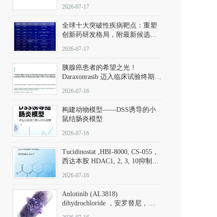
性。
172889-27-9）｜货号 D807008｜
2026-07-17
应用指南
全球十大突破性疾病靶点：重塑
创新药研发格局，附最新候选分
子清单
2026-07-17
胰腺癌患者的希望之光！
Daraxonrasib 迈入临床试验终期阶
段
2026-07-16
构建动物模型——DSS诱导的小
鼠结肠炎模型
2026-07-16
Tucidinostat ,HBI-8000, CS-055，
西达本胺 HDAC1, 2, 3, 10抑制剂
(CAS#1616493-44-7 目录号
2026-07-16
D808567) - DKM活性分子
Anlotinib (AL3818)
dihydrochloride ，安罗替尼，
ALTN、 Anlotinib、 Anlotinib