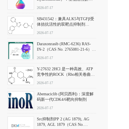
析、实验操作指南与溶液配制规
2026-07-17
范
SB431542：兼具ALK5与TGFβ受
体拮抗活性的双靶点抑制剂
（CAS号：301836-41-9；货号：
2026-07-17
D801067）
Daraxonrasib (RMC-6236) RAS-
IN-2（CAS No. 2765081-21-6）：
体外与体内药理学评价方法，靶
2026-07-17
向KRAS/NRAS/HRAS的广谱RAS
抑制剂
Y-27632 2HCl 是一种高效、ATP
竞争性的ROCK（Rho相关卷曲螺
旋蛋白激酶）选择性抑制剂，可
2026-07-17
同等抑制ROCK1与ROCK2；其通
过精准嵌入激酶的ATP结合位点
Abemaciclib (阿贝西利)：深度解
发挥抑制作用，对ROCK1和
码新一代CDK4/6靶向抑制剂
ROCK2的解离常数（Ki）分别为
140 nM和300 nM；在众多丝氨酸/
2026-07-17
苏氨酸激酶（如PKC、MLCK）
中，其靶向ROCK的选择性超过
Src抑制剂PP 2 (AG 1879), AG
200倍，凸显出优异的分子特异
1879, AGL 1879（CAS No.