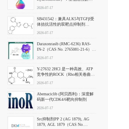
析、实验操作指南与溶液配制规
2026-07-17
范
SB431542：兼具ALK5与TGFβ受
体拮抗活性的双靶点抑制剂
（CAS号：301836-41-9；货号：
2026-07-17
D801067）
Daraxonrasib (RMC-6236) RAS-
IN-2（CAS No. 2765081-21-6）：
体外与体内药理学评价方法，靶
2026-07-17
向KRAS/NRAS/HRAS的广谱RAS
抑制剂
Y-27632 2HCl 是一种高效、ATP
竞争性的ROCK（Rho相关卷曲螺
旋蛋白激酶）选择性抑制剂，可
2026-07-17
同等抑制ROCK1与ROCK2；其通
过精准嵌入激酶的ATP结合位点
Abemaciclib (阿贝西利)：深度解
发挥抑制作用，对ROCK1和
码新一代CDK4/6靶向抑制剂
ROCK2的解离常数（Ki）分别为
140 nM和300 nM；在众多丝氨酸/
2026-07-17
苏氨酸激酶（如PKC、MLCK）
中，其靶向ROCK的选择性超过
Src抑制剂PP 2 (AG 1879), AG
200倍，凸显出优异的分子特异
1879, AGL 1879（CAS No.