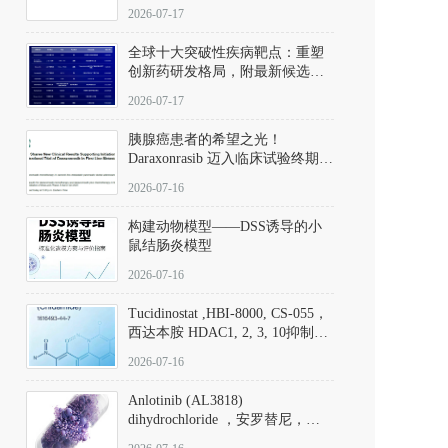
性。
172889-27-9）｜货号 D807008｜
2026-07-17
应用指南
全球十大突破性疾病靶点：重塑
创新药研发格局，附最新候选分
子清单
2026-07-17
胰腺癌患者的希望之光！
Daraxonrasib 迈入临床试验终期阶
段
2026-07-16
构建动物模型——DSS诱导的小
鼠结肠炎模型
2026-07-16
Tucidinostat ,HBI-8000, CS-055，
西达本胺 HDAC1, 2, 3, 10抑制剂
(CAS#1616493-44-7 目录号
2026-07-16
D808567) - DKM活性分子
Anlotinib (AL3818)
dihydrochloride ，安罗替尼，
ALTN、 Anlotinib、 Anlotinib