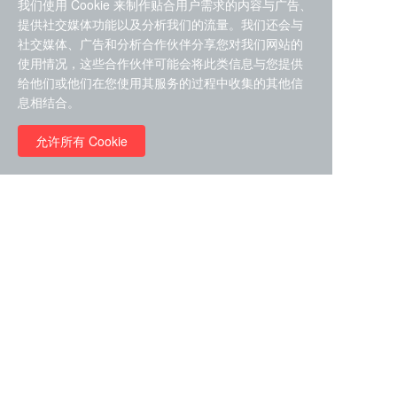
我们使用 Cookie 来制作贴合用户需求的内容与广告、
提供社交媒体功能以及分析我们的流量。我们还会与
社交媒体、广告和分析合作伙伴分享您对我们网站的
使用情况，这些合作伙伴可能会将此类信息与您提供
给他们或他们在您使用其服务的过程中收集的其他信
ZDZ-553， compound 22a，
息相结合。
STAT1抑制剂 目录号
RMC-6291 (Elironrasib)
D9181792
（CAS#2641998-63-0 目录
允许所有 Cookie
号D8001606）
￥8960.00
￥2580.00