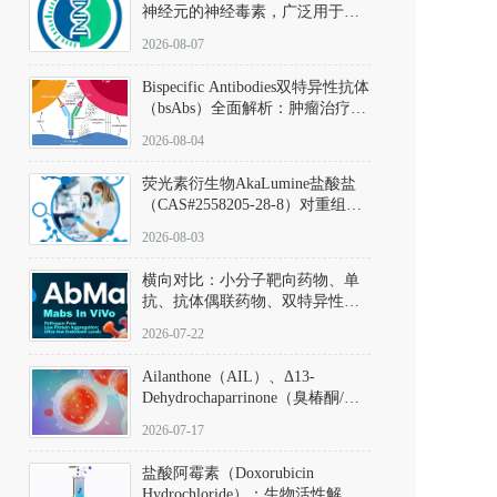
神经元的神经毒素，广泛用于构
建帕金森病动物模型。该化合物
2026-08-07
以盐酸盐形式存在，可触发线粒
体介导的神经元凋亡。其经典应
Bispecific Antibodies双特异性抗体
用即为选择性损毁中脑黑质致密
（bsAbs）全面解析：肿瘤治疗的
部多巴胺能神经元，从而可靠模
突破性进展及获批药物全景
拟帕金森病的核心病理与行为表
2026-08-04
型。
荧光素衍生物AkaLumine盐酸盐
（CAS#2558205-28-8）对重组萤
火虫荧光素酶（Fluc）的米氏常
2026-08-03
数（Km）为2.06 μM；其近红外
发光特性赋予优异的组织穿透能
横向对比：小分子靶向药物、单
力，大幅增强成像信噪比，从而
抗、抗体偶联药物、双特异性抗
实现活体动物模型中极低给药剂
体与CAR-T细胞治疗的技术特征
量下的高灵敏度、非侵入式生物
2026-07-22
及应用瓶颈
发光动态追踪。
Ailanthone（AIL）、Δ13-
Dehydrochaparrinone（臭椿酮/臭
椿苦酮），CAS No. 981-15-7，
2026-07-17
DKM货号 D806885
盐酸阿霉素（Doxorubicin
Hydrochloride）：生物活性解