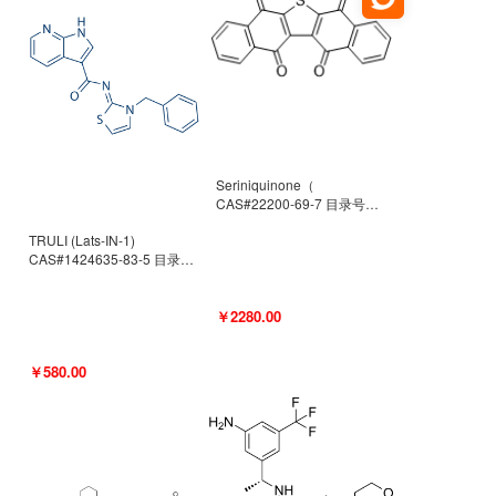
Seriniquinone（
CAS#22200-69-7 目录号
D940363）
TRULI (Lats-IN-1)
CAS#1424635-83-5 目录号
D801061
￥2280.00
￥580.00