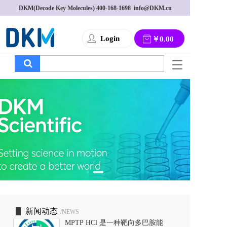
DKM(Decode Key Molecules) 
400-168-1698
  info@DKM.cn
Login
￥0.00
T
o
g
g
l
e
n
a
v
i
g
a
t
i
o
新闻动态
/NEWS
n
MPTP HCl 是一种靶向多巴胺能