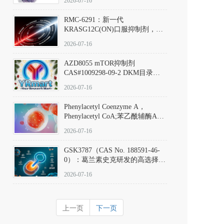
2026-07-16
Hydrochloride实验方法步骤SOP
RMC-6291：新一代
KRASG12C(ON)口服抑制剂，
RMC-6291
2026-07-16
(Elironrasib)CAS#2641998-63-0
AZD8055 mTOR抑制剂
CAS#1009298-09-2 DKM目录号
D801555：一种强效双靶向mTOR
2026-07-16
激酶抑制剂的深度剖析
Phenylacetyl Coenzyme A，
Phenylacetyl CoA;苯乙酰辅酶A
CAS#7532-39-0 目录号D944626
2026-07-16
GSK3787（CAS No. 188591-46-
0）：葛兰素史克研发的高选择
性、不可逆共价PPARδ特异性拮
2026-07-16
抗剂，被广泛视为研究PPARδ核
受体生理功能、信号通路验证及
靶点药理机制的金标准化学探
上一页
下一页
针。